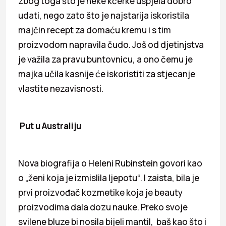
zbog toga što je neke kćerke uspjela dobro
udati, nego zato što je najstarija iskoristila
majčin recept za domaću kremu i s tim
proizvodom napravila čudo. Još od djetinjstva
je važila za pravu buntovnicu, a ono čemu je
majka učila kasnije će iskoristiti za stjecanje
vlastite nezavisnosti.
Put u Australiju
Nova biografija o Heleni Rubinstein govori kao
o „ženi koja je izmislila ljepotu“. I zaista, bila je
prvi proizvođač kozmetike koja je beauty
proizvodima dala dozu nauke. Preko svoje
svilene bluze bi nosila bijeli mantil, baš kao što i