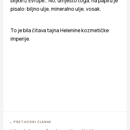
biljke iz Evrope… No, umjesto toga, na papiru je
pisalo: biljno ulje, mineralno ulje, vosak.
To je bila čitava tajna Helenine kozmetičke
imperije.
← PRETHODNI ČLANAK