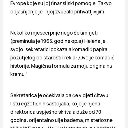
Evrope koje su joj finansijski pomogle. Takvo
objašnjenje je i njoj zvučalo prihvatljivijim.
Nekoliko mjeseci prije nego će umrijeti
(preminula je 1965. godine op.a) Helena je
svojoj sekretarici pokazala komadić papira,
požutjelog od starosti i rekla: „Ovo je komadić
historije. Magična formula za moju originalnu
kremu.“
Sekretarica je očekivala da će vidjeti čitavu
listu egzotičnih sastojaka, koje je njena
direktorica uspješno skrivala duže od 70
godina: orijentalno ulje badema, misteriozne