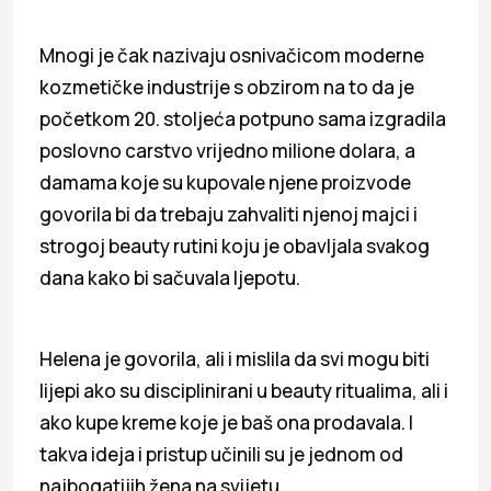
Mnogi je čak nazivaju osnivačicom moderne
kozmetičke industrije s obzirom na to da je
početkom 20. stoljeća potpuno sama izgradila
poslovno carstvo vrijedno milione dolara, a
damama koje su kupovale njene proizvode
govorila bi da trebaju zahvaliti njenoj majci i
strogoj beauty rutini koju je obavljala svakog
dana kako bi sačuvala ljepotu.
Helena je govorila, ali i mislila da svi mogu biti
lijepi ako su disciplinirani u beauty ritualima, ali i
ako kupe kreme koje je baš ona prodavala. I
takva ideja i pristup učinili su je jednom od
najbogatijih žena na svijetu.