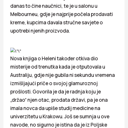
danas to čine naučnici, te je u salonu u
Melbourneu, gdje je najprije počela prodavati
kreme, kupcima davala stručne savjete o
upotrebi njenih proizvoda.
Nova knjiga o Heleni također otkiva dio
misterije od trenutka kada je otputovala u
Australiju, gdje nije gubila ni sekundu vremena
izmišljajući priče o svojoj glamuroznoj
prošlosti. Govorila je da je radnja koju je
„držao“ njen otac, prodata državi, pa je ona
imala novca da upiše studij medicine na
univerzitetu u Krakowu. Još se sumnja u ove
navode, no sigurno je istina da je iz Poljske