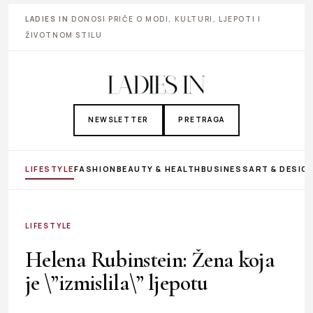
LADIES IN
DONOSI PRIČE O MODI, KULTURI, LJEPOTI I
ŽIVOTNOM STILU
NEWSLETTER
PRETRAGA
LIFESTYLE
FASHION
BEAUTY & HEALTH
BUSINESS
ART & DESIG
LIFESTYLE
Helena Rubinstein: Žena koja
je \”izmislila\” ljepotu