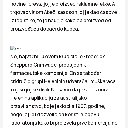
novine i press, joj je proizveo reklamne letke. A
trgovac vinom Abeč Isaacson joj je dao časove
iz logistike, te je naučio kako da proizvod od
proizvođača dobaci do kupca.
No, najvažniji u ovom krug bio je Frederick
Sheppard Grimwade, predsjednik
farmaceutske kompanije. On se također
pridružio grupi Heleninih udvarača i muškaraca
koji su joj se divili. Ne samo da je sponzorirao
Heleninu aplikaciju za australijsko
državljanstvo, koje je dobila 1907. godine,
nego joj je i dozvolio da koristi njegovu
laboratoriju kako bi proizvela prve komercijalne