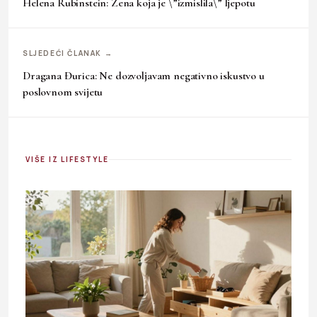
Helena Rubinstein: Žena koja je \”izmislila\” ljepotu
SLJEDEĆI ČLANAK →
Dragana Đurica: Ne dozvoljavam negativno iskustvo u
poslovnom svijetu
VIŠE IZ LIFESTYLE