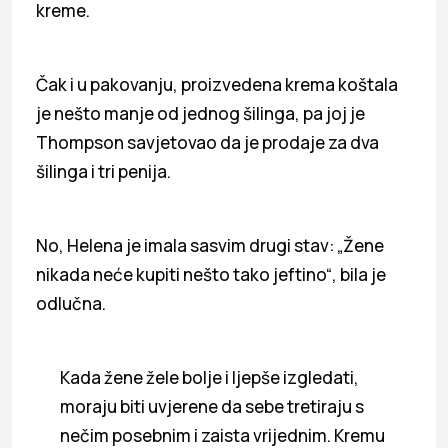
kreme.
Čak i u pakovanju, proizvedena krema koštala
je nešto manje od jednog šilinga, pa joj je
Thompson savjetovao da je prodaje za dva
šilinga i tri penija.
No, Helena je imala sasvim drugi stav: „Žene
nikada neće kupiti nešto tako jeftino“, bila je
odlučna.
Kada žene žele bolje i ljepše izgledati,
moraju biti uvjerene da sebe tretiraju s
nečim posebnim i zaista vrijednim. Kremu