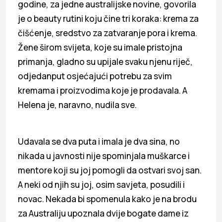
godine, za jedne australijske novine, govorila
je o beauty rutini koju čine tri koraka: krema za
čišćenje, sredstvo za zatvaranje pora i krema.
Žene širom svijeta, koje su imale pristojna
primanja, gladno su upijale svaku njenu riječ,
odjedanput osjećajući potrebu za svim
kremama i proizvodima koje je prodavala. A
Helena je, naravno, nudila sve.
Udavala se dva puta i imala je dva sina, no
nikada u javnosti nije spominjala muškarce i
mentore koji su joj pomogli da ostvari svoj san.
A neki od njih su joj, osim savjeta, posudili i
novac. Nekada bi spomenula kako je na brodu
za Australiju upoznala dvije bogate dame iz