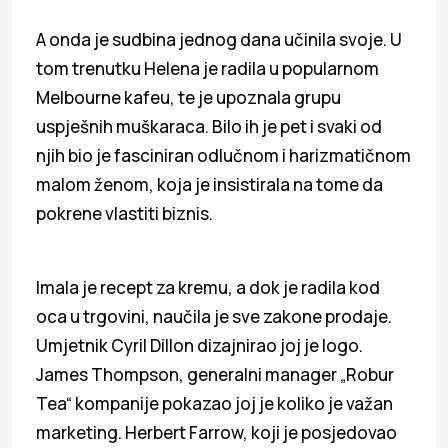
A onda je sudbina jednog dana učinila svoje. U
tom trenutku Helena je radila u popularnom
Melbourne kafeu, te je upoznala grupu
uspješnih muškaraca. Bilo ih je pet i svaki od
njih bio je fasciniran odlučnom i harizmatičnom
malom ženom, koja je insistirala na tome da
pokrene vlastiti biznis.
Imala je recept za kremu, a dok je radila kod
oca u trgovini, naučila je sve zakone prodaje.
Umjetnik Cyril Dillon dizajnirao joj je logo.
James Thompson, generalni manager „Robur
Tea“ kompanije pokazao joj je koliko je važan
marketing. Herbert Farrow, koji je posjedovao