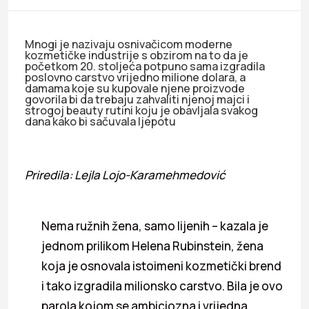
Mnogi je nazivaju osnivačicom moderne
kozmetičke industrije s obzirom na to da je
početkom 20. stoljeća potpuno sama izgradila
poslovno carstvo vrijedno milione dolara, a
damama koje su kupovale njene proizvode
govorila bi da trebaju zahvaliti njenoj majci i
strogoj beauty rutini koju je obavljala svakog
dana kako bi sačuvala ljepotu
Priredila: Lejla Lojo-Karamehmedović
Nema ružnih žena, samo lijenih – kazala je
jednom prilikom Helena Rubinstein, žena
koja je osnovala istoimeni kozmetički brend
i tako izgradila milionsko carstvo. Bila je ovo
parola kojom se ambiciozna i vrijedna