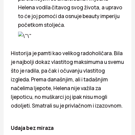
Helena vodila čitavog svog života, a upravo
to će joj pomoći da osnuje beauty imperiju
početkom stoljeća.
Historija je pamti kao velikog radoholičara. Bila
je najbolji dokaz vlastitog maksimuma u svemu
što je radila, pa čak i očuvanju vlastitog
izgleda. Prema današnjim, ali i tadašnjim
načelima ljepote, Helena nije važila za
ljepoticu, no muškarci joj ipak nisu mogli
odoljeti. Smatrali su je privlačnom i izazovnom.
Udaja bez miraza