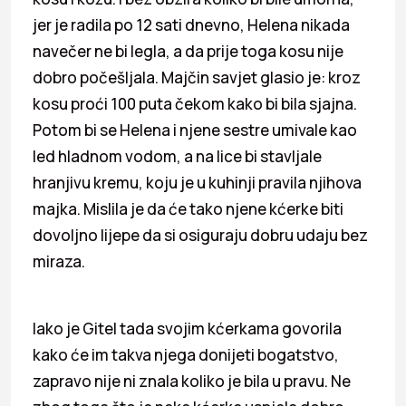
jer je radila po 12 sati dnevno, Helena nikada
navečer ne bi legla, a da prije toga kosu nije
dobro počešljala. Majčin savjet glasio je: kroz
kosu proći 100 puta čekom kako bi bila sjajna.
Potom bi se Helena i njene sestre umivale kao
led hladnom vodom, a na lice bi stavljale
hranjivu kremu, koju je u kuhinji pravila njihova
majka. Mislila je da će tako njene kćerke biti
dovoljno lijepe da si osiguraju dobru udaju bez
miraza.
Iako je Gitel tada svojim kćerkama govorila
kako će im takva njega donijeti bogatstvo,
zapravo nije ni znala koliko je bila u pravu. Ne