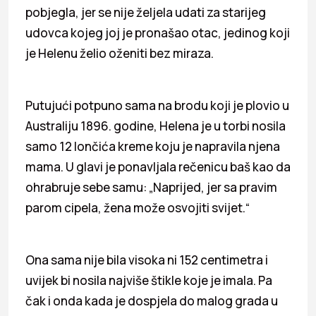
pobjegla, jer se nije željela udati za starijeg
udovca kojeg joj je pronašao otac, jedinog koji
je Helenu želio oženiti bez miraza.
Putujući potpuno sama na brodu koji je plovio u
Australiju 1896. godine, Helena je u torbi nosila
samo 12 lončića kreme koju je napravila njena
mama. U glavi je ponavljala rečenicu baš kao da
ohrabruje sebe samu: „Naprijed, jer sa pravim
parom cipela, žena može osvojiti svijet.“
Ona sama nije bila visoka ni 152 centimetra i
uvijek bi nosila najviše štikle koje je imala. Pa
čak i onda kada je dospjela do malog grada u