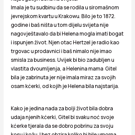
Imala je tu sudbinu da se rodila u siromašnom
jevrejskom kvartu u Krakowu. Bilo je to 1872.
godine i baš ništa u tom dijelu svijeta nije
nagovještavalo da bi Helena mogla imati bogat
i ispunjen život. Njen otac Hertzel je radio kao
trgovac u prodavnici i baš nimalo nije imao
smisla za business. Uvijek bi bio zadubljen u
vlastita dvoumljenja, a Helenina mama Gitel
bila je zabrinuta jer nije imala miraz za svojih
osam kćerki, od kojih je Helena bila najstarija.
Kako je jedina nada za bolji život bila dobra
udaja njenih kćerki, Gitel bi svaku noć svoje
kćerke tjerala da se dobro pobrinu za svoju
kosu i kožu. I bez obzira koliko bi bile umorna,