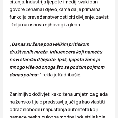
pitanja. Industrija ljepote i mediji svaki dan
govore ženama i djevojkama da je primarna
funkcija prave ženstvenosti biti divljenje, zavist
i želja na osnovu njihovog izgleda.
„Danas su žene pod velikim pritiskom
društvenih mreža, influencera koji nameću
novi standard ljepote. Ipak, ljepota žene je
mnogo više od onoga što se pod tim pojmom
danas poima
– “ rekla je Kadribašić.
Zanimljivo doživjeti kako žena umjetnica gleda
na žensko tijelo predstavljajući ga kao vlastiti
odraz slobode i napuštanja autoriteta koji
nameće beskrupulozna modna industrija koja