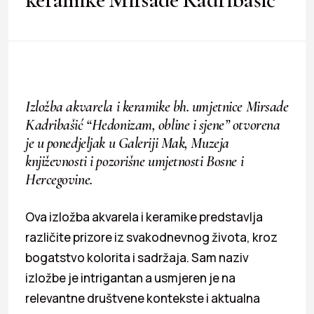
Izložba akvarela i keramike bh. umjetnice Mirsade
Kadribašić “Hedonizam, obline i sjene” otvorena
je u ponedjeljak u Galeriji Mak, Muzeja
književnosti i pozorišne umjetnosti Bosne i
Hercegovine.
Ova izložba akvarela i keramike predstavlja
različite prizore iz svakodnevnog života, kroz
bogatstvo kolorita i sadržaja. Sam naziv
izložbe je intrigantan a usmjeren je na
relevantne društvene kontekste i aktualna