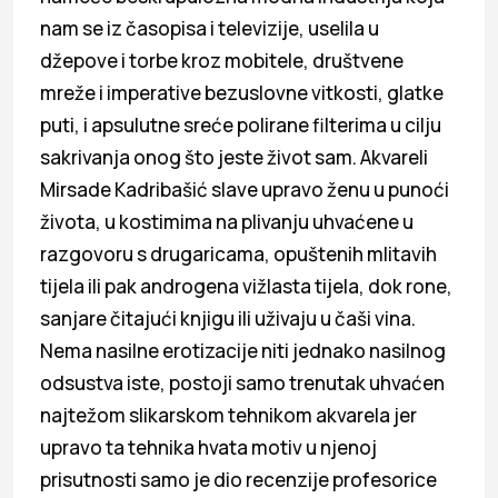
nam se iz časopisa i televizije, uselila u
džepove i torbe kroz mobitele, društvene
mreže i imperative bezuslovne vitkosti, glatke
puti, i apsulutne sreće polirane filterima u cilju
sakrivanja onog što jeste život sam. Akvareli
Mirsade Kadribašić slave upravo ženu u punoći
života, u kostimima na plivanju uhvaćene u
razgovoru s drugaricama, opuštenih mlitavih
tijela ili pak androgena vižlasta tijela, dok rone,
sanjare čitajući knjigu ili uživaju u čaši vina.
Nema nasilne erotizacije niti jednako nasilnog
odsustva iste, postoji samo trenutak uhvaćen
najtežom slikarskom tehnikom akvarela jer
upravo ta tehnika hvata motiv u njenoj
prisutnosti samo je dio recenzije profesorice