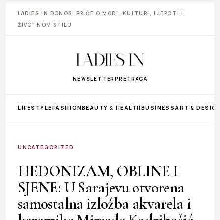
LADIES IN
DONOSI PRIČE O MODI, KULTURI, LJEPOTI I
ŽIVOTNOM STILU
NEWSLETTER
PRETRAGA
LIFESTYLE
FASHION
BEAUTY & HEALTH
BUSINESS
ART & DESIG
UNCATEGORIZED
HEDONIZAM, OBLINE I
SJENE: U Sarajevu otvorena
samostalna izložba akvarela i
keramike Mirsade Kadribašić