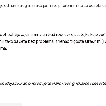
e odmah iza ugla, ali ako još niste pripremili ništa za posebnu
cepti zahtijevaju minimalan trud i osnovne sastojke koje već
nji, tako da ćete bez problema iznenaditi goste strašnim (i
ama.
ko ideja za brzo pripremljene Halloween grickalice i deserte