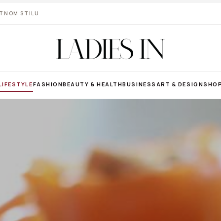
VOTNOM STILU
LIFESTYLE
FASHION
BEAUTY & HEALTH
BUSINESS
ART & DESIGN
SHO