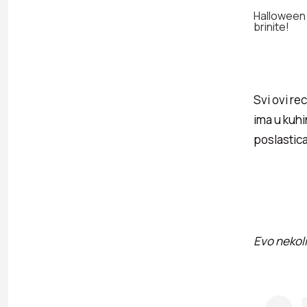
Halloween j
brinite!
Svi ovi re
ima u kuhi
poslastic
Evo nekoli