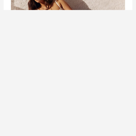
FASHION
Dan donjeg rublja: Mali komad garderobe koji čini
veliku razliku
5. August 2026.