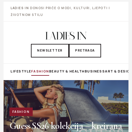
LADIES IN
DONOSI PRIČE O MODI, KULTURI, LJEPOTI I
ŽIVOTNOM STILU
NEWSLETTER
PRETRAGA
LIFESTYLE
FASHION
BEAUTY & HEALTH
BUSINESS
ART & DESIG
FASHION
Guess SS26 kolekcija – kreirana