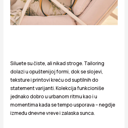
Siluete su čiste, ali nikad stroge. Tailoring
dolazi u opuštenijoj formi, dok se slojevi,
teksture i printovi kreću od suptilnih do
statement varijanti. Kolekcija funkcioniše
jednako dobro u urbanom ritmu kao i u
momentima kada se tempo usporava – negdje
između dnevne vreve i zalaska sunca.