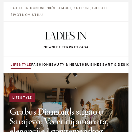
LADIES IN
DONOSI PRIČE O MODI, KULTURI, LJEPOTI I
ŽIVOTNOM STILU
NEWSLETTER
PRETRAGA
LIFESTYLE
FASHION
BEAUTY & HEALTH
BUSINESS
ART & DESIG
LIFESTYLE
Grabus Diamonds stigao u
Sarajevo: Večer dijamanata,
elegancije i svevremenskog