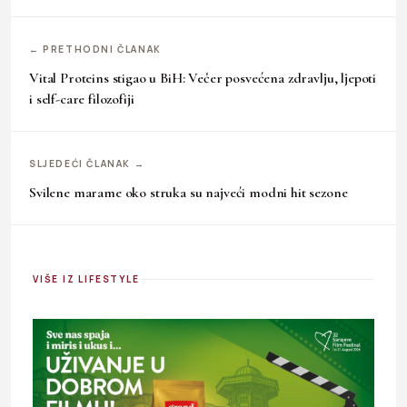
← PRETHODNI ČLANAK
Vital Proteins stigao u BiH: Večer posvećena zdravlju, ljepoti
i self-care filozofiji
SLJEDEĆI ČLANAK →
Svilene marame oko struka su najveći modni hit sezone
VIŠE IZ LIFESTYLE