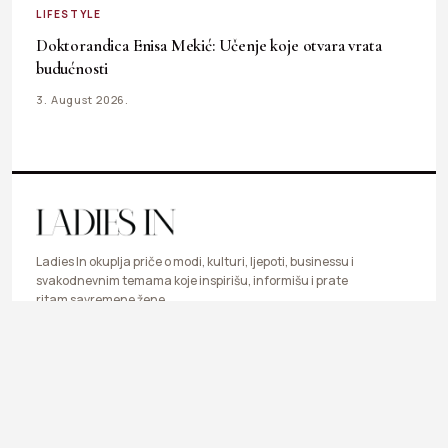
LIFESTYLE
Doktorandica Enisa Mekić: Učenje koje otvara vrata
budućnosti
3. August 2026.
Ladies In okuplja priče o modi, kulturi, ljepoti, businessu i
svakodnevnim temama koje inspirišu, informišu i prate
ritam savremene žene.
LIFESTYLE
FASHION
BEAUTY & HEALTH
BUSINESS
ART & DESIGN
SHOP