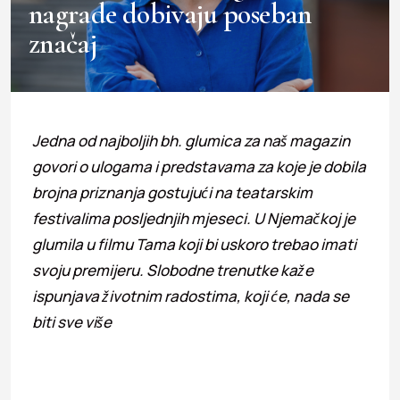
nagrade dobivaju poseban
značaj
Jedna od najboljih bh. glumica za naš magazin
govori o ulogama i predstavama za koje je dobila
brojna priznanja gostujući na teatarskim
festivalima posljednjih mjeseci. U Njemačkoj je
glumila u filmu Tama koji bi uskoro trebao imati
svoju premijeru. Slobodne trenutke kaže
ispunjava životnim radostima, koji će, nada se
biti sve više