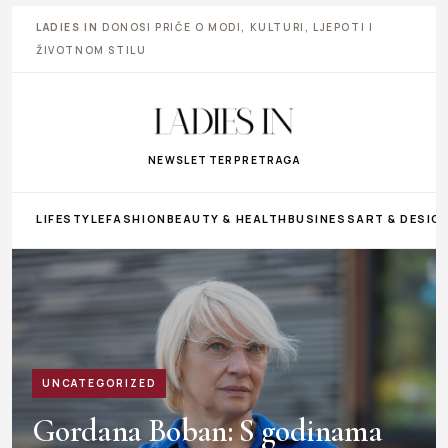
LADIES IN
DONOSI PRIČE O MODI, KULTURI, LJEPOTI I
ŽIVOTNOM STILU
NEWSLETTER
PRETRAGA
LIFESTYLE
FASHION
BEAUTY & HEALTH
BUSINESS
ART & DESIG
UNCATEGORIZED
Gordana Boban: S godinama