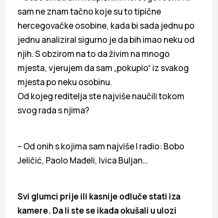
sam ne znam tačno koje su to tipične
hercegovačke osobine, kada bi sada jednu po
jednu analiziral sigurno je da bih imao neku od
njih. S obzirom na to da živim na mnogo
mjesta, vjerujem da sam „pokupio“ iz svakog
mjesta po neku osobinu.
Od kojeg reditelja ste najviše naučili tokom
svog rada s njima?
– Od onih s kojima sam najviše I radio: Bobo
Jeličić, Paolo Mađeli, Ivica Buljan…
Svi glumci prije ili kasnije odluče stati iza
kamere. Da li ste se ikada okušali u ulozi