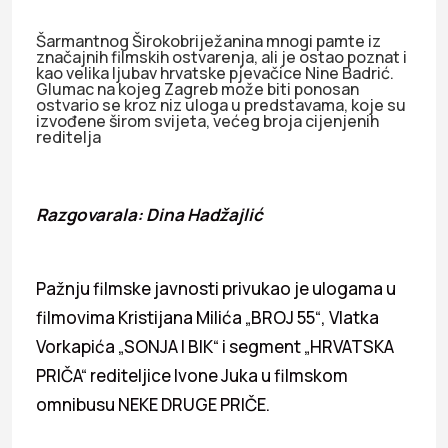
Šarmantnog Širokobriježanina mnogi pamte iz
značajnih filmskih ostvarenja, ali je ostao poznat i
kao velika ljubav hrvatske pjevačice Nine Badrić.
Glumac na kojeg Zagreb može biti ponosan
ostvario se kroz niz uloga u predstavama, koje su
izvođene širom svijeta, većeg broja cijenjenih
reditelja
Razgovarala: Dina Hadžajlić
Pažnju filmske javnosti privukao je ulogama u
filmovima Kristijana Milića „BROJ 55“, Vlatka
Vorkapića „SONJA I BIK“ i segment „HRVATSKA
PRIČA“ rediteljice Ivone Juka u filmskom
omnibusu NEKE DRUGE PRIČE.