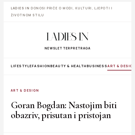
LADIES IN
DONOSI PRIČE O MODI, KULTURI, LJEPOTI I
ŽIVOTNOM STILU
NEWSLETTER
PRETRAGA
LIFESTYLE
FASHION
BEAUTY & HEALTH
BUSINESS
ART & DESIG
ART & DESIGN
Goran Bogdan: Nastojim biti
obazriv, prisutan i pristojan