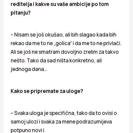
reditelja i kakve su vaše ambicije po tom
pitanju?
– Nisam se još okušao, ali bih slagao kada bih
rekao da me to ne „golica“ i da me to ne privlači.
Ali se još ne smatram dovoljno zrelim za takvo
nešto. Tako da sad ništa konkretno, ali
jednoga dana…
Kako se pripremate za uloge?
– Svaka uloga je specifična, tako da to ovisi o
samoj ulozi i svaka za mene podrazumijeva
potpuno novi i