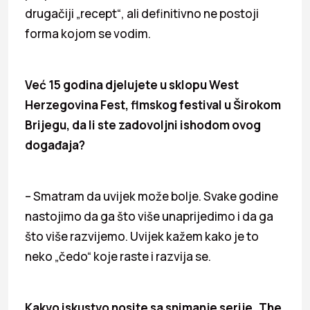
drugačiji „recept“, ali definitivno ne postoji
forma kojom se vodim.
Već 15 godina djelujete u sklopu West
Herzegovina Fest, flmskog festival u Širokom
Brijegu, da li ste zadovoljni ishodom ovog
događaja?
– Smatram da uvijek može bolje. Svake godine
nastojimo da ga što više unaprijedimo i da ga
što više razvijemo. Uvijek kažem kako je to
neko „čedo“ koje raste i razvija se.
Kakvo iskustvo nosite sa snimanje serije „The