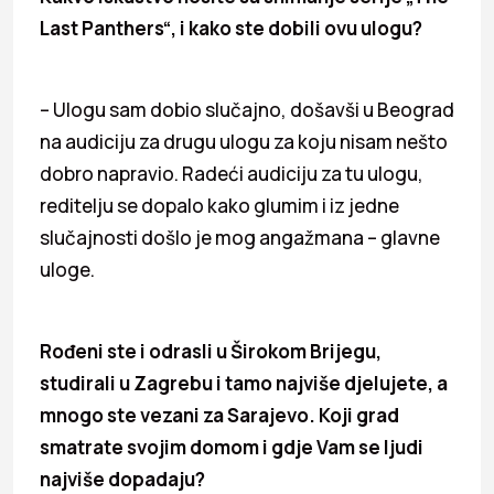
Last Panthers“, i kako ste dobili ovu ulogu?
– Ulogu sam dobio slučajno, došavši u Beograd
na audiciju za drugu ulogu za koju nisam nešto
dobro napravio. Radeći audiciju za tu ulogu,
reditelju se dopalo kako glumim i iz jedne
slučajnosti došlo je mog angažmana – glavne
uloge.
Rođeni ste i odrasli u Širokom Brijegu,
studirali u Zagrebu i tamo najviše djelujete, a
mnogo ste vezani za Sarajevo. Koji grad
smatrate svojim domom i gdje Vam se ljudi
najviše dopadaju?