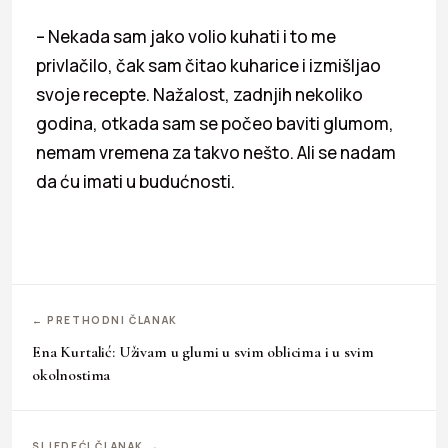
– Nekada sam jako volio kuhati i to me
privlačilo, čak sam čitao kuharice i izmišljao
svoje recepte. Nažalost, zadnjih nekoliko
godina, otkada sam se počeo baviti glumom,
nemam vremena za takvo nešto. Ali se nadam
da ću imati u budućnosti.
← PRETHODNI ČLANAK
Ena Kurtalić: Uživam u glumi u svim oblicima i u svim
okolnostima
SLJEDEĆI ČLANAK →