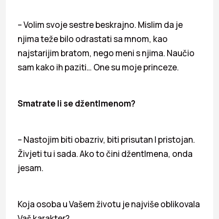
– Volim svoje sestre beskrajno. Mislim da je
njima teže bilo odrastati sa mnom, kao
najstarijim bratom, nego meni s njima. Naučio
sam kako ih paziti… One su moje princeze.
Smatrate li se džentlmenom?
– Nastojim biti obazriv, biti prisutan I pristojan.
Živjeti tu i sada. Ako to čini džentlmena, onda
jesam.
Koja osoba u Vašem životu je najviše oblikovala
Vaš karakter?