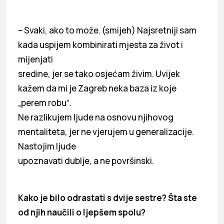
– Svaki, ako to može. (smijeh) Najsretniji sam
kada uspijem kombinirati mjesta za život i
mijenjati
sredine, jer se tako osjećam živim. Uvijek
kažem da mi je Zagreb neka baza iz koje
„perem robu“.
Ne razlikujem ljude na osnovu njihovog
mentaliteta, jer ne vjerujem u generalizacije.
Nastojim ljude
upoznavati dublje, a ne površinski.
Kako je bilo odrastati s dvije sestre? Šta ste
od njih naučili o ljepšem spolu?