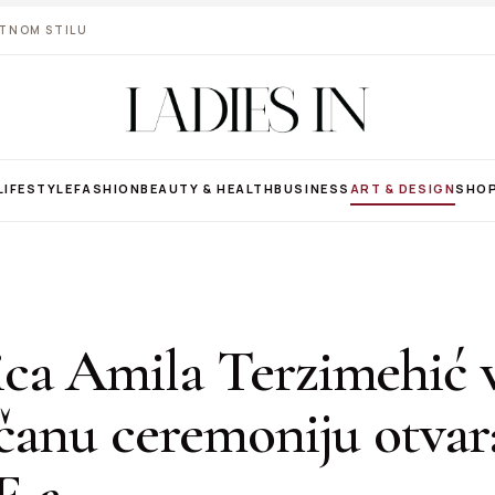
VOTNOM STILU
LIFESTYLE
FASHION
BEAUTY & HEALTH
BUSINESS
ART & DESIGN
SHO
ca Amila Terzimehić 
čanu ceremoniju otvar
F-a