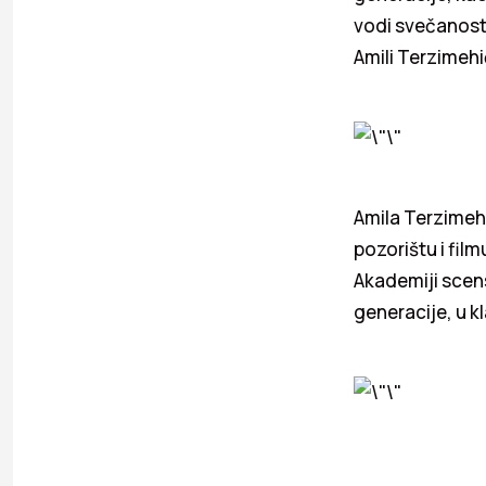
vodi svečanost 
Amili Terzimehi
Amila Terzimehi
pozorištu i film
Akademiji scens
generacije, u kl