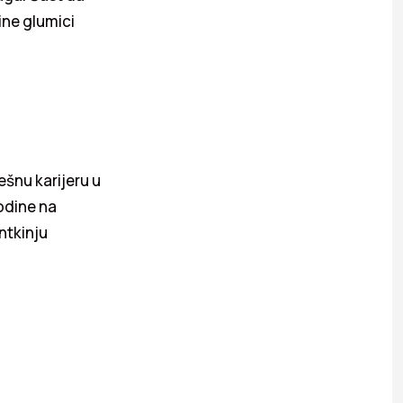
ine glumici
ešnu karijeru u
godine na
ntkinju