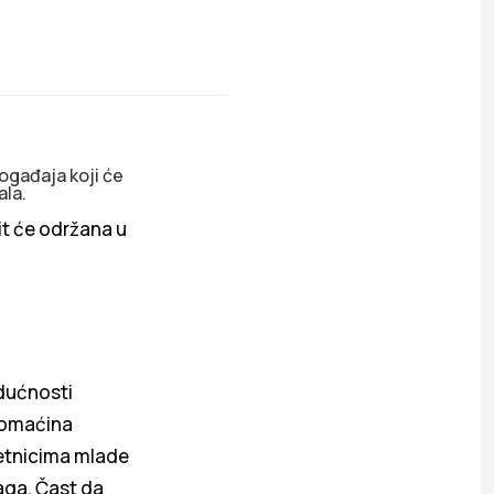
događaja koji će
ala.
t će održana u
udućnosti
domaćina
etnicima mlade
aga. Čast da