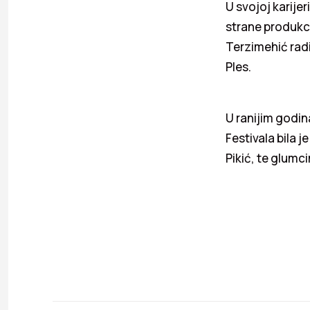
U svojoj karije
strane produkcij
Terzimehić rad
Ples.
U ranijim godi
Festivala bila 
Pikić, te glumc