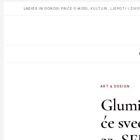
LADIES IN
DONOSI PRIČE O MODI, KULTURI, LJEPOTI I ŽI
ART & DESIGN
Glumi
će sve
23. SF