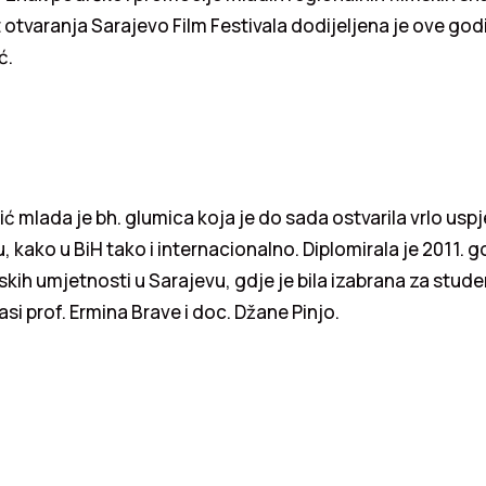
otvaranja Sarajevo Film Festivala dodijeljena je ove god
ć.
ć mlada je bh. glumica koja je do sada ostvarila vrlo uspj
u, kako u BiH tako i internacionalno. Diplomirala je 2011. 
kih umjetnosti u Sarajevu, gdje je bila izabrana za stude
asi prof. Ermina Brave i doc. Džane Pinjo.