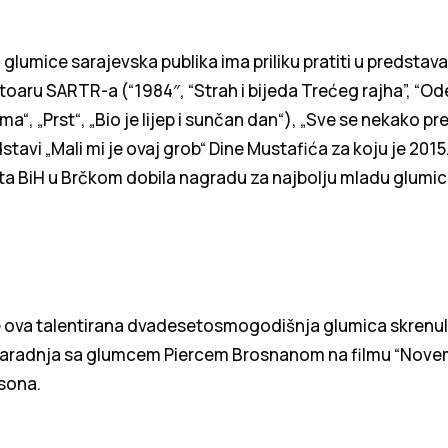
glumice sarajevska publika ima priliku pratiti u predstav
toaru SARTR-a (“1984″, “Strah i bijeda Trećeg rajha”, “Od
ma“, „Prst“, „Bio je lijep i sunčan dan“), „Sve se nekako pr
dstavi „Mali mi je ovaj grob“ Dine Mustafića za koju je 2015
ta BiH u Brčkom dobila nagradu za najbolju mladu glumic
e ova talentirana dvadesetosmogodišnja glumica skrenula
 saradnja sa glumcem Piercem Brosnanom na filmu “Nov
sona.