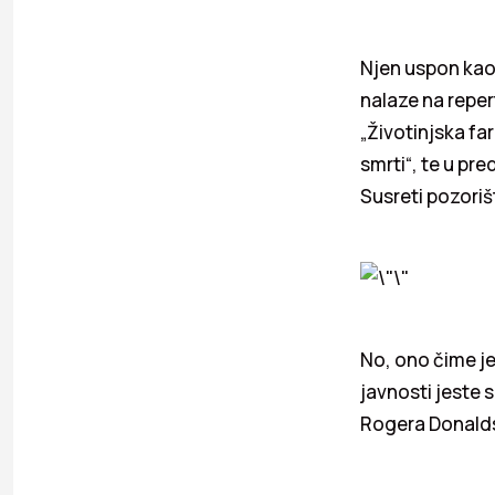
Njen uspon kao 
nalaze na reper
„Životinjska far
smrti“, te u pre
Susreti pozoriš
No, ono čime j
javnosti jeste
Rogera Donald