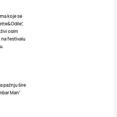
ama koje se
ette&Odile”,
eživi osim
. na festivalu
u.
 pažnju šire
embar Man”