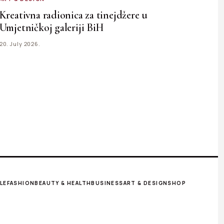
Kreativna radionica za tinejdžere u
Umjetničkoj galeriji BiH
20. July 2026.
LE
FASHION
BEAUTY & HEALTH
BUSINESS
ART & DESIGN
SHOP