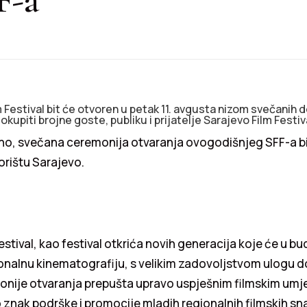
m Festival bit će otvoren u petak 11. avgusta nizom svečanih 
okupiti brojne goste, publiku i prijatelje Sarajevo Film Festiv
lno, svečana ceremonija otvaranja ovogodišnjeg SFF-a bi
rištu Sarajevo.
estival, kao festival otkrića novih generacija koje će u b
ionalnu kinematografiju, s velikim zadovoljstvom ulogu 
nije otvaranja prepušta upravo uspješnim filmskim umj
 znak podrške i promocije mladih regionalnih filmskih sn