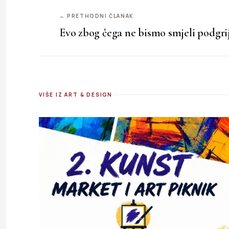
← PRETHODNI ČLANAK
Evo zbog čega ne bismo smjeli podgrij
VIŠE IZ ART & DESIGN