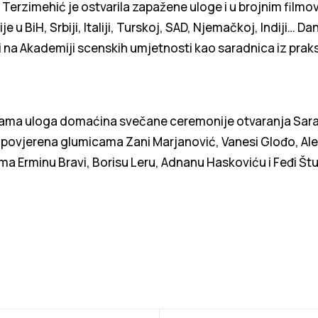
ri Terzimehić je ostvarila zapažene uloge i u brojnim film
e u BiH, Srbiji, Italiji, Turskoj, SAD, Njemačkoj, Indiji… D
i na Akademiji scenskih umjetnosti kao saradnica iz pra
nama uloga domaćina svečane ceremonije otvaranja Sara
je povjerena glumicama Zani Marjanović, Vanesi Glođo, Alen
ima Erminu Bravi, Borisu Leru, Adnanu Haskoviću i Feđi Št