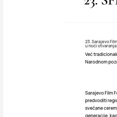
23. Sarajevo Fil
u noći otvaranja 
Već tradiciona
Narodnom pozo
Sarajevo Film F
predvoditi reg
svečane ceremo
generacije, kao