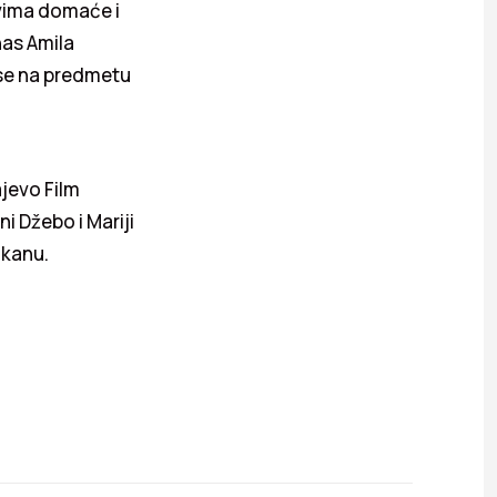
ovima domaće i
anas Amila
kse na predmetu
jevo Film
i Džebo i Mariji
ukanu.