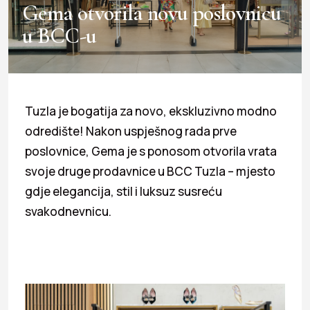
Gema otvorila novu poslovnicu
u BCC-u
Tuzla je bogatija za novo, ekskluzivno modno
odredište! Nakon uspješnog rada prve
poslovnice, Gema je s ponosom otvorila vrata
svoje druge prodavnice u BCC Tuzla – mjesto
gdje elegancija, stil i luksuz susreću
svakodnevnicu.