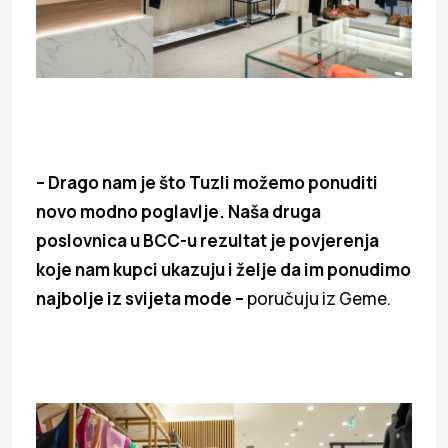
– Drago nam je što Tuzli možemo ponuditi
novo modno poglavlje. Naša druga
poslovnica u BCC-u rezultat je povjerenja
koje nam kupci ukazuju i želje da im ponudimo
najbolje iz svijeta mode –
poručuju iz Geme.