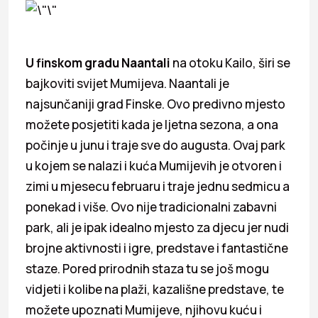
U finskom gradu Naantali
na otoku Kailo, širi se
bajkoviti svijet Mumijeva. Naantali je
najsunčaniji grad Finske. Ovo predivno mjesto
možete posjetiti kada je ljetna sezona, a ona
počinje u junu i traje sve do augusta. Ovaj park
u kojem se nalazi i kuća Mumijevih je otvoren i
zimi u mjesecu februaru i traje jednu sedmicu a
ponekad i više. Ovo nije tradicionalni zabavni
park, ali je ipak idealno mjesto za djecu jer nudi
brojne aktivnosti i igre, predstave i fantastične
staze. Pored prirodnih staza tu se još mogu
vidjeti i kolibe na plaži, kazališne predstave, te
možete upoznati Mumijeve, njihovu kuću i