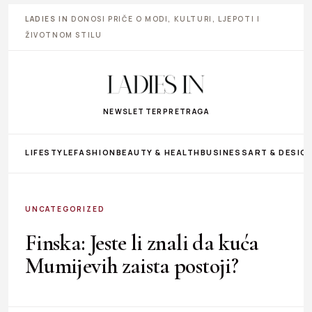
LADIES IN
DONOSI PRIČE O MODI, KULTURI, LJEPOTI I
ŽIVOTNOM STILU
NEWSLETTER
PRETRAGA
LIFESTYLE
FASHION
BEAUTY & HEALTH
BUSINESS
ART & DESIG
UNCATEGORIZED
Finska: Jeste li znali da kuća
Mumijevih zaista postoji?