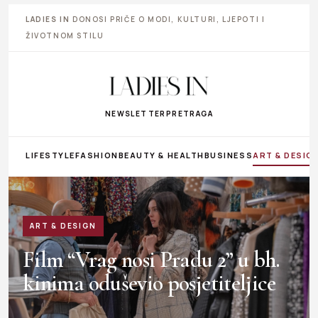
LADIES IN
DONOSI PRIČE O MODI, KULTURI, LJEPOTI I
ŽIVOTNOM STILU
NEWSLETTER
PRETRAGA
LIFESTYLE
FASHION
BEAUTY & HEALTH
BUSINESS
ART & DESIG
ART & DESIGN
Film “Vrag nosi Pradu 2” u bh.
kinima oduševio posjetiteljice