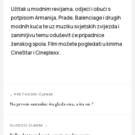
Užitak u modnim revijama, odjeći i obući s
potpisom Armanija, Prade, Balenciage i drugih
modnih kuća te uz muziku svjetskih zvijezda i
zanimljivu temu oduševit će pripadnice
ženskog spola. Film možete pogledati u kinima
CineStar i Cineplexx .
← PRETHODNI ČLANAK
Na prvom sastanku: šta gleda ona, a šta on ?
SLJEDEĆI ČLANAK →