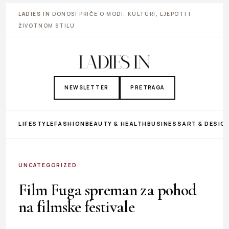
LADIES IN
DONOSI PRIČE O MODI, KULTURI, LJEPOTI I
ŽIVOTNOM STILU
NEWSLETTER
PRETRAGA
LIFESTYLE
FASHION
BEAUTY & HEALTH
BUSINESS
ART & DESIG
UNCATEGORIZED
Film Fuga spreman za pohod
na filmske festivale