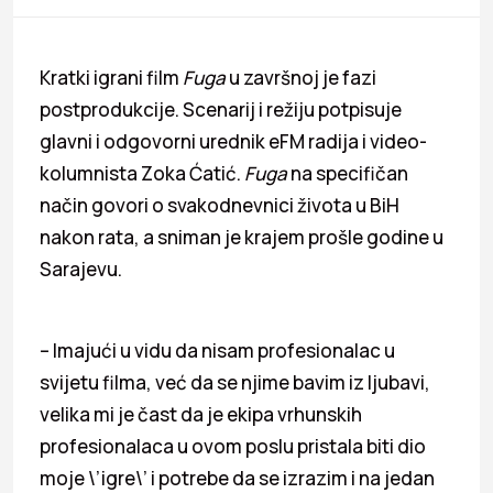
Kratki igrani film
Fuga
u završnoj je fazi
postprodukcije. Scenarij i režiju potpisuje
glavni i odgovorni urednik eFM radija i video-
kolumnista Zoka Ćatić.
Fuga
na specifičan
način govori o svakodnevnici života u BiH
nakon rata, a sniman je krajem prošle godine u
Sarajevu.
– Imajući u vidu da nisam profesionalac u
svijetu filma, već da se njime bavim iz ljubavi,
velika mi je čast da je ekipa vrhunskih
profesionalaca u ovom poslu pristala biti dio
moje \’igre\’ i potrebe da se izrazim i na jedan