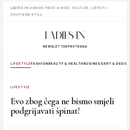
LADIES IN
DONOSI PRIČE O MODI, KULTURI, LJEPOTI I
ŽIVOTNOM STILU
NEWSLETTER
PRETRAGA
LIFESTYLE
FASHION
BEAUTY & HEALTH
BUSINESS
ART & DESIG
LIFESTYLE
Evo zbog čega ne bismo smjeli
podgrijavati špinat!