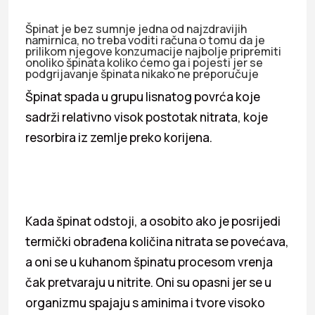
Špinat je bez sumnje jedna od najzdravijih
namirnica, no treba voditi računa o tomu da je
prilikom njegove konzumacije najbolje pripremiti
onoliko špinata koliko ćemo ga i pojesti jer se
podgrijavanje špinata nikako ne preporučuje
Špinat spada u grupu lisnatog povrća koje
sadrži relativno visok postotak nitrata, koje
resorbira iz zemlje preko korijena.
Kada špinat odstoji, a osobito ako je posrijedi
termički obrađena količina nitrata se povećava,
a oni se u kuhanom špinatu procesom vrenja
čak pretvaraju u nitrite. Oni su opasni jer se u
organizmu spajaju s aminima i tvore visoko