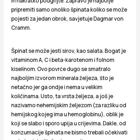
ih nakratko podgrijte. Zapravo je najbolje
pripremiti samo onoliko špinata koliko se može
pojesti za jedan obrok, savjetuje Dagmar von
Cramm.
Špinat se može jesti sirov, kao salata. Bogat je
vitaminom A, C i beta-karotenom i folnom
kiselinom. Ovo povrće dugo se smatralo
najboljim izvorom minerala željeza, što je
netačno jer ga ondje i nema u velikim
količinama. Usto, ta vrsta željeza, a još je
nazivamo nehemijskim željezom (za razliku od
hemijskog kojeg ima u hemoglobinu), oblik je
koji se slabo i sporo upija u crijevima. Dakle, od
konzumacije špinata ne bismo trebali očekivati