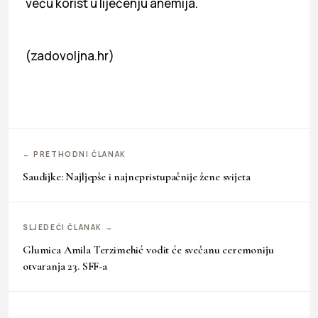
veću korist u liječenju anemija.
(zadovoljna.hr)
← PRETHODNI ČLANAK
Saudijke: Najljepše i najnepristupačnije žene svijeta
SLJEDEĆI ČLANAK →
Glumica Amila Terzimehić vodit će svečanu ceremoniju
otvaranja 23. SFF-a