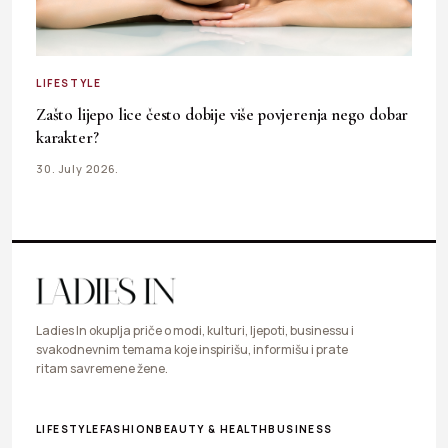
LIFESTYLE
Zašto lijepo lice često dobije više povjerenja nego dobar
karakter?
30. July 2026.
Ladies In okuplja priče o modi, kulturi, ljepoti, businessu i
svakodnevnim temama koje inspirišu, informišu i prate
ritam savremene žene.
LIFESTYLE
FASHION
BEAUTY & HEALTH
BUSINESS