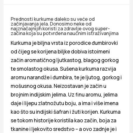
Prednosti kurkume daleko su veće od
začinjavanja jela. Donosimo neke od
najznačajnijih koristi za zdravlje ovog super-
začina koja su potvrđena naučnim istraživanjima
Kurkuma je biljna vrsta iz porodice đumbirovki
od čijeg se korijena biljke dobiva istoimeni
začin aromatičnog ljutkastog, blagog gorkog
te smolastog okusa. Sušena kurkuma razvija
aromu narandže i đumbira, te je ljutog, gorkog i
mošusnog okusa. Neizostavan je začin u
brojnim indijskim jelima. Uz finu aromu, jelima
daje i lijepu zlatnožutu boju, a ima i više imena
kao što su indijski šafran i žuti korijen. Kurkuma
se tokom historije koristila kao začin, boja za
tkanine i ljekovito sredstvo – a ovo zadnje je i