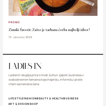
PROMO
Zimski favorit: Zašto je tarhana čorba najbolji izbor?
19. January 2026.
Ladies In okuplja priče o modi, kulturi, ljepoti, businessu i
svakodnevnim temama koje inspirišu, informišu i prate
ritam savremene žene.
LIFESTYLE
FASHION
BEAUTY & HEALTH
BUSINESS
ART & DESIGN
SHOP