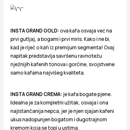
INSTA GRAND GOLD:
ova kafa osvaja već na
prvi gutljaj, a bogami i prvi miris. Kako i ne bi,
kad je riječ o kafi iz premijum segmenta! Ovaj
napitak predstavlja savršenu ravnotežu
nježnijih kafenih tonova i gorčine, svojstvene
samo kafama najvišeg kvaliteta.
INSTA GRAND CREMA:
je kafa bogate pjene.
I
dealna je za kompletni užitak, osvaja i ona
najistančanija nepca, jer je njen sjajan kafeni
ukus nadopunjen bogatom i dugotrajnom
kremom koja se topi u ustima.