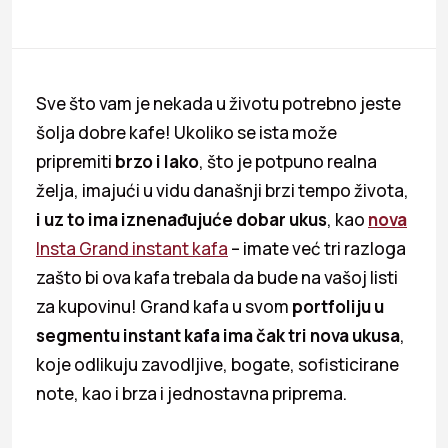
Sve što vam je nekada u životu potrebno jeste
šolja dobre kafe! Ukoliko se ista može
pripremiti
brzo i lako
, što je potpuno realna
želja, imajući u vidu današnji brzi tempo života,
i uz to ima iznenađujuće dobar ukus
, kao
nova
Insta Grand instant kafa
– imate već tri razloga
zašto bi ova kafa trebala da bude na vašoj listi
za kupovinu! Grand kafa u svom
portfoliju u
segmentu instant kafa ima čak tri nova ukusa
,
koje odlikuju zavodljive, bogate, sofisticirane
note, kao i brza i jednostavna priprema.