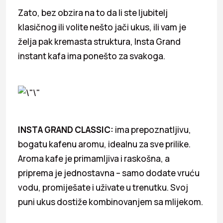
Zato, bez obzira na to da li ste ljubitelj
klasičnog ili volite nešto jači ukus, ili vam je
želja pak kremasta struktura, Insta Grand
instant kafa ima ponešto za svakoga.
INSTA GRAND CLASSIC:
ima prepoznatljivu,
bogatu kafenu aromu, idealnu za sve prilike.
Aroma kafe je primamljiva i raskošna, a
priprema je jednostavna – samo dodate vruću
vodu, promiješate i uživate u trenutku. Svoj
puni ukus dostiže kombinovanjem sa mlijekom.