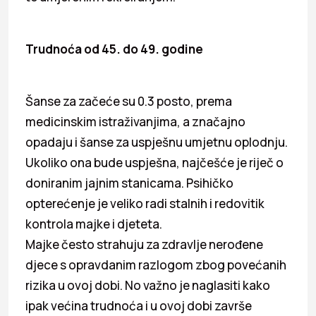
Trudnoća od 45. do 49. godine
Šanse za začeće su 0.3 posto, prema
medicinskim istraživanjima, a značajno
opadaju i šanse za uspješnu umjetnu oplodnju.
Ukoliko ona bude uspješna, najčešće je riječ o
doniranim jajnim stanicama. Psihičko
opterećenje je veliko radi stalnih i redovitik
kontrola majke i djeteta.
Majke često strahuju za zdravlje nerođene
djece s opravdanim razlogom zbog povećanih
rizika u ovoj dobi. No važno je naglasiti kako
ipak većina trudnoća i u ovoj dobi završe