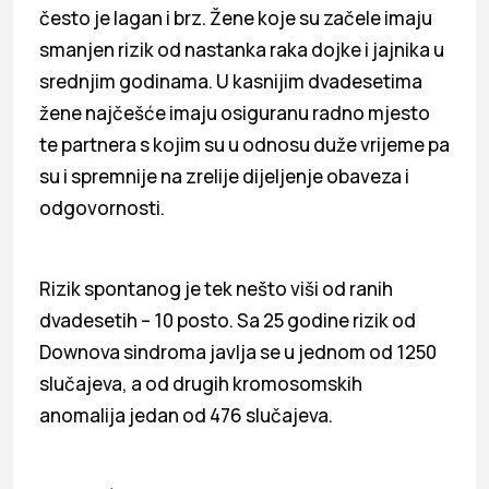
često je lagan i brz. Žene koje su začele imaju
smanjen rizik od nastanka raka dojke i jajnika u
srednjim godinama. U kasnijim dvadesetima
žene najčešće imaju osiguranu radno mjesto
te partnera s kojim su u odnosu duže vrijeme pa
su i spremnije na zrelije dijeljenje obaveza i
odgovornosti.
Rizik spontanog je tek nešto viši od ranih
dvadesetih – 10 posto. Sa 25 godine rizik od
Downova sindroma javlja se u jednom od 1250
slučajeva, a od drugih kromosomskih
anomalija jedan od 476 slučajeva.