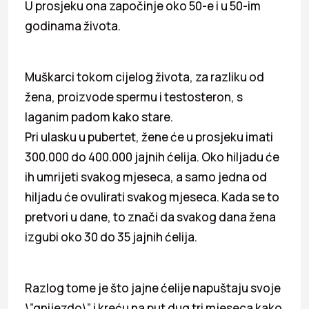
U prosjeku ona započinje oko 50-e i u 50-im
godinama života.
Muškarci tokom cijelog života, za razliku od
žena, proizvode spermu i testosteron, s
laganim padom kako stare.
Pri ulasku u pubertet, žene će u prosjeku imati
300.000 do 400.000 jajnih ćelija. Oko hiljadu će
ih umrijeti svakog mjeseca, a samo jedna od
hiljadu će ovulirati svakog mjeseca. Kada se to
pretvori u dane, to znači da svakog dana žena
izgubi oko 30 do 35 jajnih ćelija.
Razlog tome je što jajne ćelije napuštaju svoje
\”gnijezdo\” i kreću na put dug tri mjeseca kako