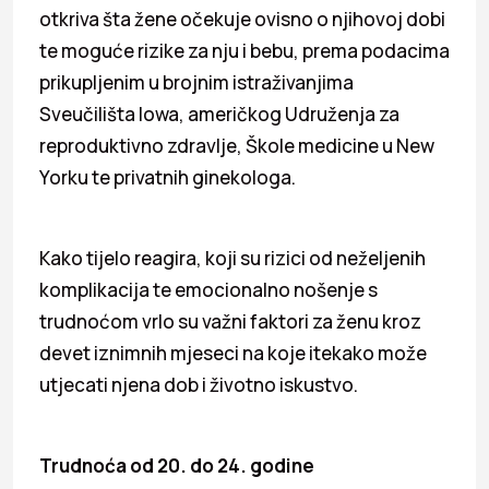
otkriva šta žene očekuje ovisno o njihovoj dobi
te moguće rizike za nju i bebu, prema podacima
prikupljenim u brojnim istraživanjima
Sveučilišta Iowa, američkog Udruženja za
reproduktivno zdravlje, Škole medicine u New
Yorku te privatnih ginekologa.
Kako tijelo reagira, koji su rizici od neželjenih
komplikacija te emocionalno nošenje s
trudnoćom vrlo su važni faktori za ženu kroz
devet iznimnih mjeseci na koje itekako može
utjecati njena dob i životno iskustvo.
Trudnoća od 20. do 24. godine