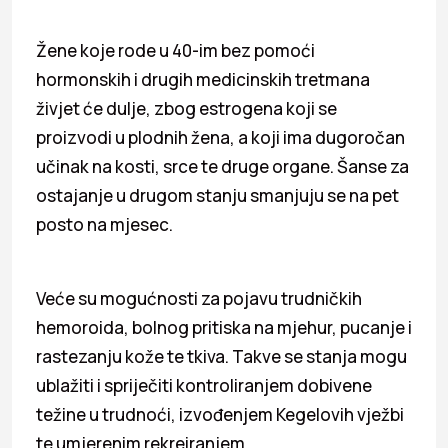
Žene koje rode u 40-im bez pomoći
hormonskih i drugih medicinskih tretmana
živjet će dulje, zbog estrogena koji se
proizvodi u plodnih žena, a koji ima dugoročan
učinak na kosti, srce te druge organe. Šanse za
ostajanje u drugom stanju smanjuju se na pet
posto na mjesec.
Veće su mogućnosti za pojavu trudničkih
hemoroida, bolnog pritiska na mjehur, pucanje i
rastezanju kože te tkiva. Takve se stanja mogu
ublažiti i spriječiti kontroliranjem dobivene
težine u trudnoći, izvođenjem Kegelovih vježbi
te umjerenim rekreiranjem.