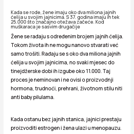
Kada se rode, žene imaju oko dva miliona jajnih
ćelija u svojim jajnicima. S 37. godina imaju ih tek
25.000 što značajno otežava začeće. Kod
muškaraca je sasvim drugačije
Žene se rađaju s određenim brojem jajnih ćelija.
Tokom života ih ne mogu nanovo stvarati već
samo trošiti. Rađaju se s oko dva miliona jajnih
ćelija u svojim jajnicima, no svaki mjesec do
tinejdžerske dobi ih izgube oko 11.000. Taj
proces je neminovan i ne ovisi o proizvodnji
hormona, trudnoći, prehrani, životnom stilu niti
anti baby pilulama.
Kada ostanu bez jajnih stanica, jajnici prestaju
proizvoditi estrogen i žena ulazi u menopauzu.