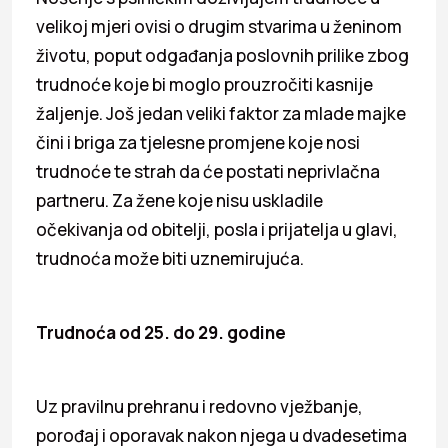
velikoj mjeri ovisi o drugim stvarima u ženinom
životu, poput odgađanja poslovnih prilike zbog
trudnoće koje bi moglo prouzročiti kasnije
žaljenje. Još jedan veliki faktor za mlade majke
čini i briga za tjelesne promjene koje nosi
trudnoće te strah da će postati neprivlačna
partneru. Za žene koje nisu uskladile
očekivanja od obitelji, posla i prijatelja u glavi,
trudnoća može biti uznemirujuća.
Trudnoća od 25. do 29. godine
Uz pravilnu prehranu i redovno vježbanje,
porođaj i oporavak nakon njega u dvadesetima