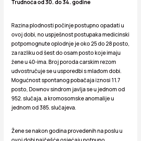
Trudnoća od 30. do 34. godine
Razina plodnosti počinje postupno opadati u
ovoj dobi, no uspješnost postupaka medicinski
potpomognute oplodnje je oko 25 do 28 posto,
za razliku od šest do osam posto koje imaju
žene u 40-ima. Broj poroda carskim rezom
udvostručuje se u usporedbi s mlađom dobi.
Mogućnost spontanog pobačaja iznosi 11.7
posto, Downov sindrom javlja se u jednom od
952. slučaja, a kromosomske anomalije u
jednom od 385. slučajeva.
Žene se nakon godina provedenih na poslu u
ovoj dobi najčešće osjećaju potpuno