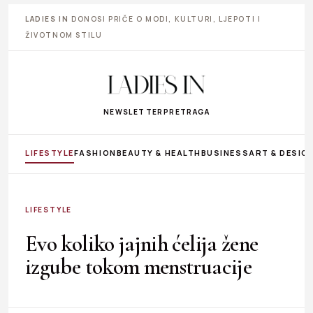
LADIES IN
DONOSI PRIČE O MODI, KULTURI, LJEPOTI I
ŽIVOTNOM STILU
NEWSLETTER
PRETRAGA
LIFESTYLE
FASHION
BEAUTY & HEALTH
BUSINESS
ART & DESIG
LIFESTYLE
Evo koliko jajnih ćelija žene
izgube tokom menstruacije