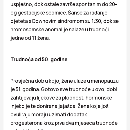
uspješno, dok ostale završe spontanim do 20-
og gestacijske sedmice. Šanse za rađanje
djeteta s Downovim sindromom su 1:30, dok se
hromosomske anomalije nalaze u trudnoći
jedne od 11 žena.
Trudnoća od 50. godine
Prosječna dob u kojoj žene ulaze u menopauzu
je 51. godina. Gotovo sve trudnoće u ovoj dobi
zahtijevaju lijekove za plodnost, hormonske
injekcije te donirana jajašca. Žene koje još
ovuliraju moraju uzimati dodatak
progesterona kroz prva dva mjeseca trudnoće