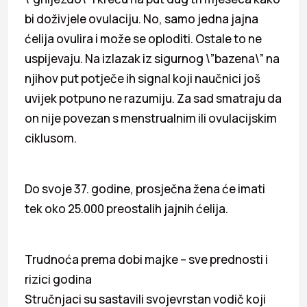
bi doživjele ovulaciju. No, samo jedna jajna
ćelija ovulira i može se oploditi. Ostale to ne
uspijevaju. Na izlazak iz sigurnog \”bazena\” na
njihov put potječe ih signal koji naučnici još
uvijek potpuno ne razumiju. Za sad smatraju da
on nije povezan s menstrualnim ili ovulacijskim
ciklusom.
Do svoje 37. godine, prosječna žena će imati
tek oko 25.000 preostalih jajnih ćelija.
Trudnoća prema dobi majke – sve prednosti i
rizici godina
Stručnjaci su sastavili svojevrstan vodič koji