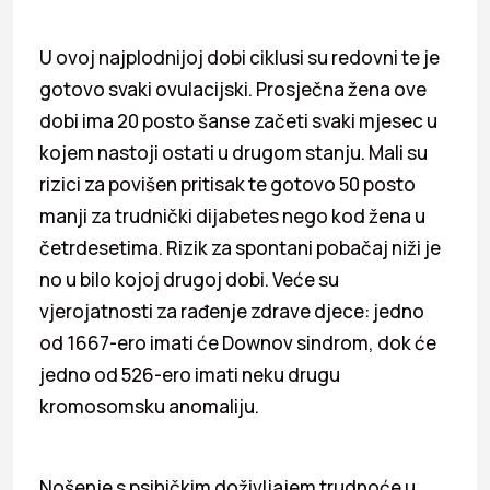
U ovoj najplodnijoj dobi ciklusi su redovni te je
gotovo svaki ovulacijski. Prosječna žena ove
dobi ima 20 posto šanse začeti svaki mjesec u
kojem nastoji ostati u drugom stanju. Mali su
rizici za povišen pritisak te gotovo 50 posto
manji za trudnički dijabetes nego kod žena u
četrdesetima. Rizik za spontani pobačaj niži je
no u bilo kojoj drugoj dobi. Veće su
vjerojatnosti za rađenje zdrave djece: jedno
od 1667-ero imati će Downov sindrom, dok će
jedno od 526-ero imati neku drugu
kromosomsku anomaliju.
Nošenje s psihičkim doživljajem trudnoće u