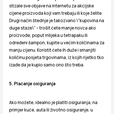
stizale sve objave na internetu za akcijske
cijene proizvoda koji vam trebaju ili koje želite.
Drugi način štednje je takozvano \”kupovina na
duge staze\” – trošit ćete manje novca ako
proizvode, poput mlijeka u tetrapaku ili
određeni šampon, kupite u većim količinama za
manju cijenu. Koristit ćete ih duže i smanjiti
količinu posjeta trgovinama, iz kojih rijetko tko
izađe da je kupio samo ono što treba.
5. Plaćanje osiguranja
Ako možete, idealno je platiti osiguranja, na
primjer kuće, auta ili životno osiguranje, u