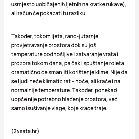
usmjesto uobičajenih ljetnih na kratke rukave),
ali račun će pokazati tu razliku.
Također, tokom ljeta, rano-jutarnje
provjetravanje prostora dok su još
temperature podnošljive i zatvaranje vrata i
prozora tokom dana, pa čak i spuštanje roleta
dramatično će smanjiti korištenje klime. Nije da
se ljudi neće klimatizirat – hoće, ali kraće i na
normalnije temperature. Također, ponekad
uopće nije potrebno hlađenje prostora, već
samo isušivanje vlage, koje kraće traje.
(24sata.hr)