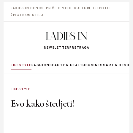
LADIES IN
DONOSI PRIČE O MODI, KULTURI, LJEPOTI I
ŽIVOTNOM STILU
NEWSLETTER
PRETRAGA
LIFESTYLE
FASHION
BEAUTY & HEALTH
BUSINESS
ART & DESIG
LIFESTYLE
Evo kako štedjeti!