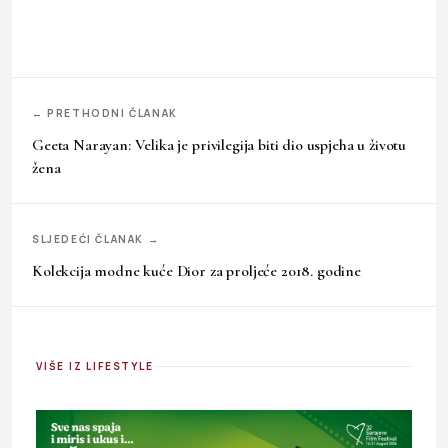
← PRETHODNI ČLANAK
Geeta Narayan: Velika je privilegija biti dio uspjeha u životu
žena
SLJEDEĆI ČLANAK →
Kolekcija modne kuće Dior za proljeće 2018. godine
VIŠE IZ LIFESTYLE