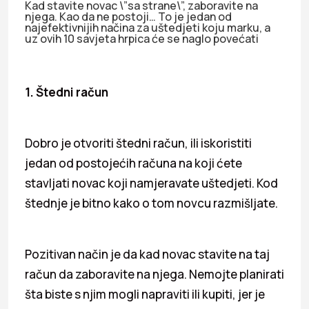
Kad stavite novac \”sa strane\”, zaboravite na
njega. Kao da ne postoji… To je jedan od
najefektivnijih načina za uštedjeti koju marku, a
uz ovih 10 savjeta hrpica će se naglo povećati
1. Štedni račun
Dobro je otvoriti štedni račun, ili iskoristiti
jedan od postojećih računa na koji ćete
stavljati novac koji namjeravate uštedjeti. Kod
štednje je bitno kako o tom novcu razmišljate.
Pozitivan način je da kad novac stavite na taj
račun da zaboravite na njega. Nemojte planirati
šta biste s njim mogli napraviti ili kupiti, jer je