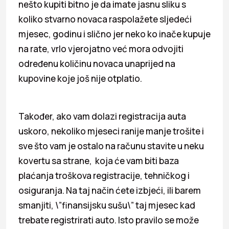
nešto kupiti bitno je da imate jasnu sliku s
koliko stvarno novaca raspolažete sljedeći
mjesec, godinu i slično jer neko ko inače kupuje
na rate, vrlo vjerojatno već mora odvojiti
određenu količinu novaca unaprijed na
kupovine koje još nije otplatio.
Također, ako vam dolazi registracija auta
uskoro, nekoliko mjeseci ranije manje trošite i
sve što vam je ostalo na računu stavite u neku
kovertu sa strane, koja će vam biti baza
plaćanja troškova registracije, tehničkog i
osiguranja. Na taj način ćete izbjeći, ili barem
smanjiti, \”finansijsku sušu\” taj mjesec kad
trebate registrirati auto. Isto pravilo se može