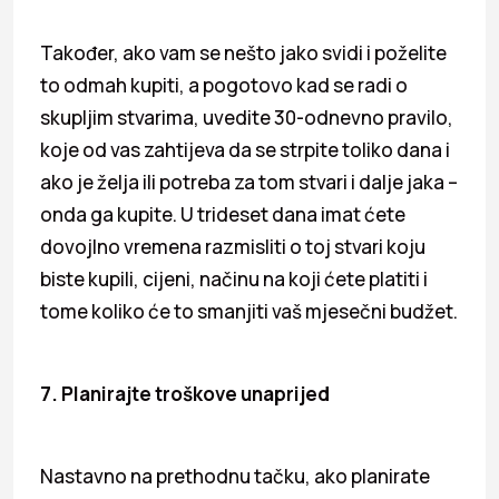
Također, ako vam se nešto jako svidi i poželite
to odmah kupiti, a pogotovo kad se radi o
skupljim stvarima, uvedite 30-odnevno pravilo,
koje od vas zahtijeva da se strpite toliko dana i
ako je želja ili potreba za tom stvari i dalje jaka –
onda ga kupite. U trideset dana imat ćete
dovojlno vremena razmisliti o toj stvari koju
biste kupili, cijeni, načinu na koji ćete platiti i
tome koliko će to smanjiti vaš mjesečni budžet.
7. Planirajte troškove unaprijed
Nastavno na prethodnu tačku, ako planirate