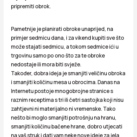
pripremiti obrok.
Pametnije je planirati obroke unaprijed, na
primjer sedmicu dana, i za vikend kupiti sve što
može stajati sedmicu, a tokom sedmice ići u
trgovinu samo po ono što za te obroke
nedostaje ili mora biti svježe.
Također, dobra ideja je smanjiti veličinu obroka
i smanjiti količinu mesa u obrocima. Danas na
Internetu postoje mnogobrojne stranice s
raznim receptima s tri ili četri sastojka koji nisu
zahtjevni ni materijalno ni vremenske. Tako
nešto bi moglo smanjiti potrošnju na hranu,
smanjiti količinu bačene hrane, dobro utjecati
na vaš struk i dati vam neke nove ideje za jela