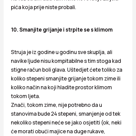
pića koja prije niste probali.
10. Smanjite grijanje i strpite se s klimom
Struja je iz godine u godinu sve skuplja, ali
navike ljude nisu kompitabilne s tim stoga kad
stigne račun boli glava. Uštedjet ćete toliko za
koliko stepeni smanjite grijanje tokom zime ili
koliko način na koji hladite prostor klimom
tokom ljeta.
Znači, tokom zime, nije potrebno da u
stanovima bude 24 stepeni, smanjenje od tek
nekoliko stepeni neće se jako osjetiti (ok, neki
će morati obući majice na duge rukave,