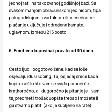
jednoj rati, na takozvanoj godišnjoj bazi. Sa
svakom manjom obračunskom jedinicom, tipa
polugodišnjom, kvartalnom ili mjesečnom –
plaćanje uključuje i određene kamate,
uglavnom, između 2 i 5 posto.
6. Emotivna kupovina i pravilo od 30 dana
Često ljudi, pogotovo žene, kad se loše
osjećaju idu u šoping. Taj osjećaj sreće kada
kupite nešto što vam se sviđa pomoći će
kratkoročno, ali dugoročno je pitanje je li vam
taj predmet i trošak uopšte trebao i možete li
ga stvarno platiti (ako je kupljeno na rate).