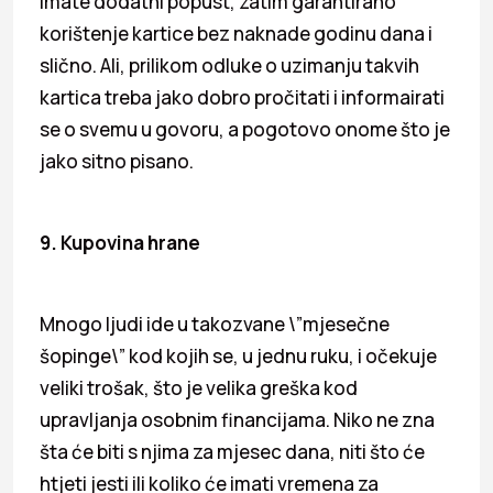
imate dodatni popust, zatim garantirano
korištenje kartice bez naknade godinu dana i
slično. Ali, prilikom odluke o uzimanju takvih
kartica treba jako dobro pročitati i informairati
se o svemu u govoru, a pogotovo onome što je
jako sitno pisano.
9. Kupovina hrane
Mnogo ljudi ide u takozvane \”mjesečne
šopinge\” kod kojih se, u jednu ruku, i očekuje
veliki trošak, što je velika greška kod
upravljanja osobnim financijama. Niko ne zna
šta će biti s njima za mjesec dana, niti što će
htjeti jesti ili koliko će imati vremena za