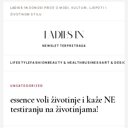
LADIES IN
DONOSI PRIČE O MODI, KULTURI, LJEPOTI I
ŽIVOTNOM STILU
NEWSLETTER
PRETRAGA
LIFESTYLE
FASHION
BEAUTY & HEALTH
BUSINESS
ART & DESIG
UNCATEGORIZED
essence voli životinje i kaže NE
testiranju na životinjama!