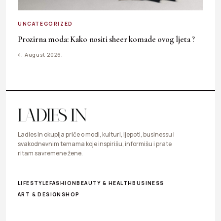
UNCATEGORIZED
Prozirna moda: Kako nositi sheer komade ovog ljeta ?
4. August 2026.
Ladies In okuplja priče o modi, kulturi, ljepoti, businessu i
svakodnevnim temama koje inspirišu, informišu i prate
ritam savremene žene.
LIFESTYLE
FASHION
BEAUTY & HEALTH
BUSINESS
ART & DESIGN
SHOP