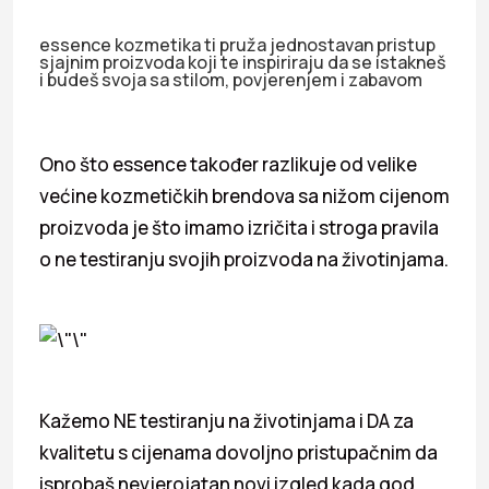
essence kozmetika ti pruža jednostavan pristup
sjajnim proizvoda koji te inspiriraju da se istakneš
i budeš svoja sa stilom, povjerenjem i zabavom
Ono što essence također razlikuje od velike
većine kozmetičkih brendova sa nižom cijenom
proizvoda je što imamo izričita i stroga pravila
o ne testiranju svojih proizvoda na životinjama.
Kažemo NE testiranju na životinjama i DA za
kvalitetu s cijenama dovoljno pristupačnim da
isprobaš nevjerojatan novi izgled kada god