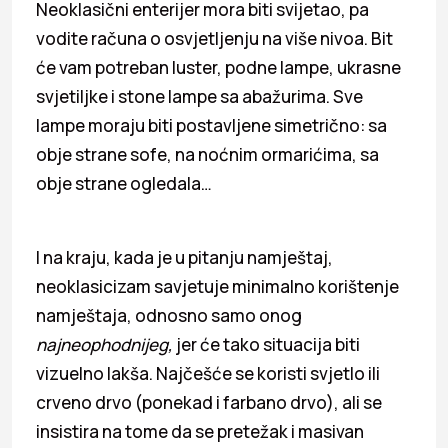
Neoklasični enterijer mora biti svijetao, pa
vodite računa o osvjetljenju na više nivoa. Bit
će vam potreban luster, podne lampe, ukrasne
svjetiljke i stone lampe sa abažurima. Sve
lampe moraju biti postavljene simetrično: sa
obje strane sofe, na noćnim ormarićima, sa
obje strane ogledala…
I na kraju, kada je u pitanju namještaj,
neoklasicizam savjetuje minimalno korištenje
namještaja, odnosno samo onog
najneophodnijeg,
jer će tako situacija biti
vizuelno lakša. Najčešće se koristi svjetlo ili
crveno drvo (ponekad i farbano drvo), ali se
insistira na tome da se pretežak i masivan