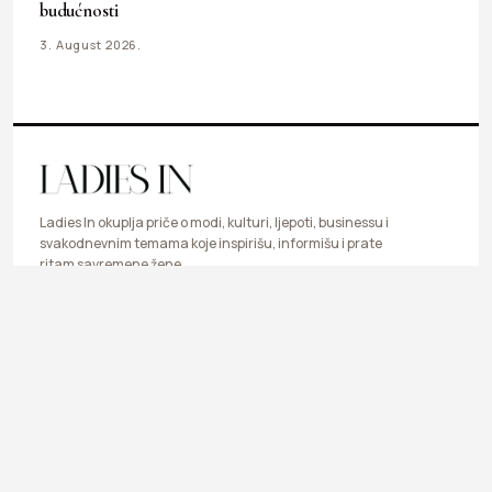
budućnosti
3. August 2026.
Ladies In okuplja priče o modi, kulturi, ljepoti, businessu i
svakodnevnim temama koje inspirišu, informišu i prate
ritam savremene žene.
LIFESTYLE
FASHION
BEAUTY & HEALTH
BUSINESS
ART & DESIGN
SHOP
ONLINE IZDANJE / 8. AUGUST 2026.