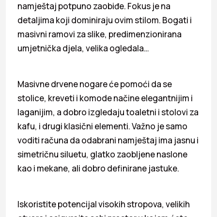
namještaj potpuno zaobiđe. Fokus je na
detaljima koji dominiraju ovim stilom. Bogati i
masivni ramovi za slike, predimenzionirana
umjetnička djela, velika ogledala…
Masivne drvene nogare će pomoći da se
stolice, kreveti i komode načine elegantnijim i
laganijim, a dobro izgledaju toaletni i stolovi za
kafu, i drugi klasični elementi. Važno je samo
voditi računa da odabrani namještaj ima jasnu i
simetričnu siluetu, glatko zaobljene naslone
kao i mekane, ali dobro definirane jastuke.
Iskoristite potencijal visokih stropova, velikih