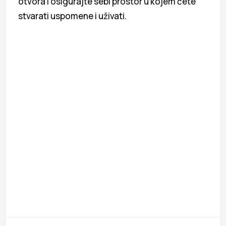
otvora i osigurajte sebi prostor u kojem ćete
stvarati uspomene i uživati.