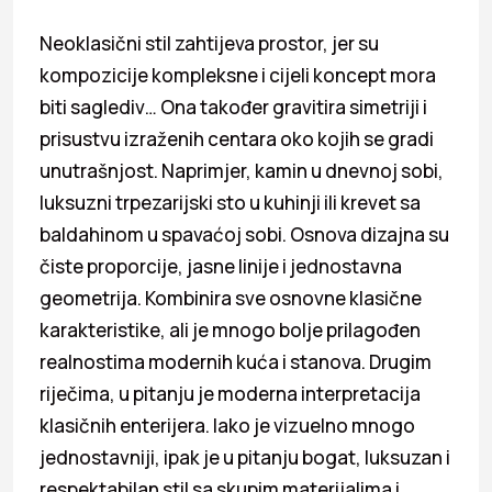
Neoklasični stil zahtijeva prostor, jer su
kompozicije kompleksne i cijeli koncept mora
biti saglediv… Ona također gravitira simetriji i
prisustvu izraženih centara oko kojih se gradi
unutrašnjost. Naprimjer, kamin u dnevnoj sobi,
luksuzni trpezarijski sto u kuhinji ili krevet sa
baldahinom u spavaćoj sobi. Osnova dizajna su
čiste proporcije, jasne linije i jednostavna
geometrija. Kombinira sve osnovne klasične
karakteristike, ali je mnogo bolje prilagođen
realnostima modernih kuća i stanova. Drugim
riječima, u pitanju je moderna interpretacija
klasičnih enterijera. Iako je vizuelno mnogo
jednostavniji, ipak je u pitanju bogat, luksuzan i
respektabilan stil sa skupim materijalima i