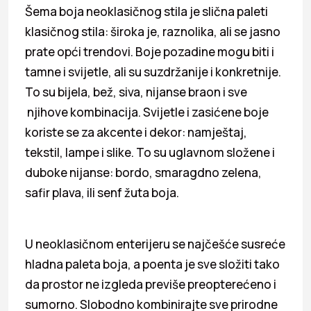
Šema boja neoklasičnog stila je slična paleti
klasičnog stila: široka je, raznolika, ali se jasno
prate opći trendovi. Boje pozadine mogu biti i
tamne i svijetle, ali su suzdržanije i konkretnije.
To su bijela, bež, siva, nijanse braon i sve
njihove kombinacija. Svijetle i zasićene boje
koriste se za akcente i dekor: namještaj,
tekstil, lampe i slike. To su uglavnom složene i
duboke nijanse: bordo, smaragdno zelena,
safir plava, ili senf žuta boja.
U neoklasičnom enterijeru se najčešće susreće
hladna paleta boja, a poenta je sve složiti tako
da prostor ne izgleda previše preopterećeno i
sumorno. Slobodno kombinirajte sve prirodne