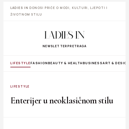
LADIES IN
DONOSI PRIČE O MODI, KULTURI, LJEPOTI I
ŽIVOTNOM STILU
NEWSLETTER
PRETRAGA
LIFESTYLE
FASHION
BEAUTY & HEALTH
BUSINESS
ART & DESIG
LIFESTYLE
Enterijer u neoklasičnom stilu