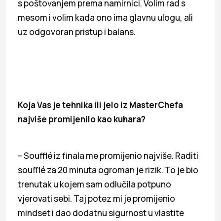
s poštovanjem prema namirnici. Volim rad s
mesom i volim kada ono ima glavnu ulogu, ali
uz odgovoran pristup i balans.
Koja Vas je tehnika ili jelo iz MasterChefa
najviše promijenilo kao kuhara?
– Soufflé iz finala me promijenio najviše. Raditi
soufflé za 20 minuta ogroman je rizik. To je bio
trenutak u kojem sam odlučila potpuno
vjerovati sebi. Taj potez mi je promijenio
mindset i dao dodatnu sigurnost u vlastite