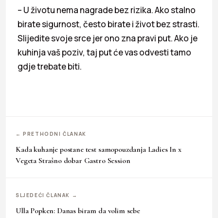
– U životu nema nagrade bez rizika. Ako stalno
birate sigurnost, često birate i život bez strasti.
Slijedite svoje srce jer ono zna pravi put. Ako je
kuhinja vaš poziv, taj put će vas odvesti tamo
gdje trebate biti.
← PRETHODNI ČLANAK
Kada kuhanje postane test samopouzdanja Ladies In x
Vegeta Strašno dobar Gastro Session
SLJEDEĆI ČLANAK →
Ulla Popken: Danas biram da volim sebe