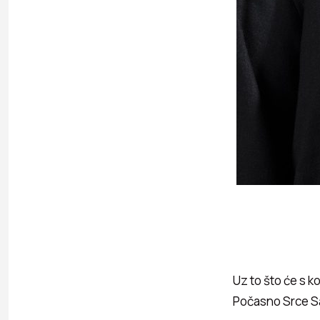
Uz to što će s k
Počasno Srce Sa