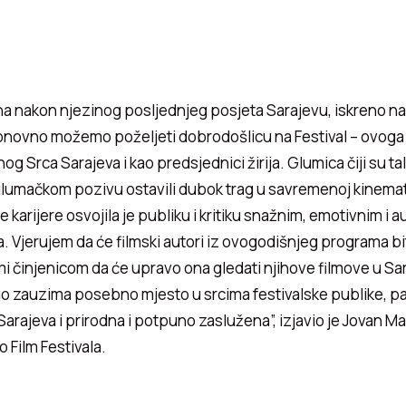
a nakon njezinog posljednjeg posjeta Sarajevu, iskreno na
novno možemo poželjeti dobrodošlicu na Festival – ovoga
og Srca Sarajeva i kao predsjednici žirija. Glumica čiji su tal
lumačkom pozivu ostavili dubok trag u savremenoj kinemat
 karijere osvojila je publiku i kritiku snažnim, emotivnim i 
. Vjerujem da će filmski autori iz ovogodišnjeg programa bi
i činjenicom da će upravo ona gledati njihove filmove u Sa
 zauzima posebno mjesto u srcima festivalske publike, pa 
rajeva i prirodna i potpuno zaslužena”, izjavio je Jovan Ma
o Film Festivala.