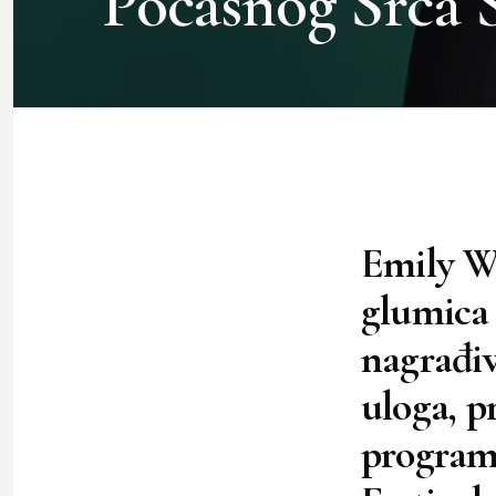
Počasnog Srca 
Emily Wa
glumica k
nagrađiv
uloga, p
programa