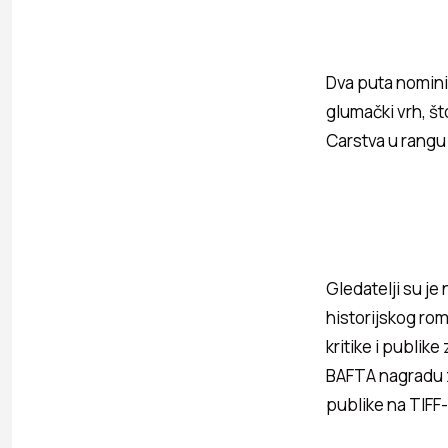
Dva puta nomini
glumački vrh, š
Carstva u rangu
Gledatelji su je
historijskog rom
kritike i publik
BAFTA nagradu za
publike na TIFF-