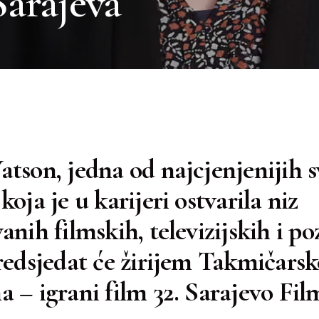
Sarajeva
tson, jedna od najcjenjenijih s
oja je u karijeri ostvarila niz
anih filmskih, televizijskih i po
redsjedat će žirijem Takmičars
 – igrani film 32. Sarajevo Fil