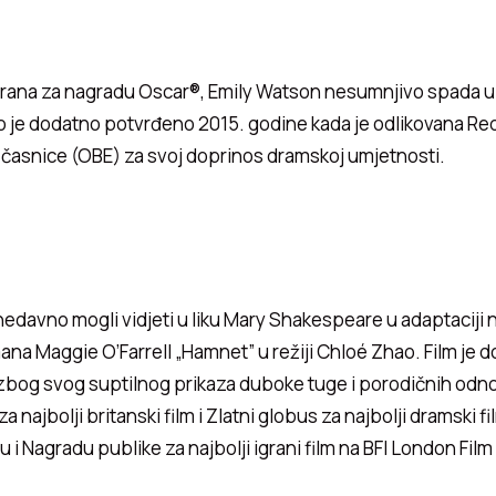
rana za nagradu Oscar®, Emily Watson nesumnjivo spada u 
to je dodatno potvrđeno 2015. godine kada je odlikovana R
 časnice (OBE) za svoj doprinos dramskoj umjetnosti.
 nedavno mogli vidjeti u liku Mary Shakespeare u adaptaciji
ana Maggie O’Farrell „Hamnet” u režiji Chloé Zhao. Film je d
e zbog svog suptilnog prikaza duboke tuge i porodičnih odno
 najbolji britanski film i Zlatni globus za najbolji dramski fi
u i Nagradu publike za najbolji igrani film na BFI London Film