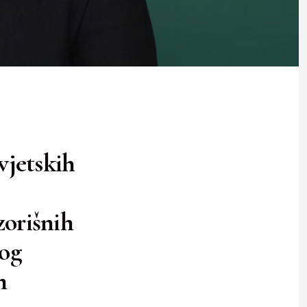
vjetskih
zorišnih
kog
m