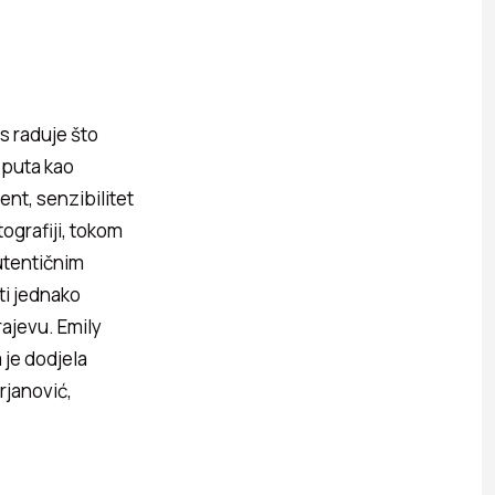
s raduje što
 puta kao
ent, senzibilitet
ografiji, tokom
autentičnim
ti jednako
rajevu. Emily
je dodjela
rjanović,