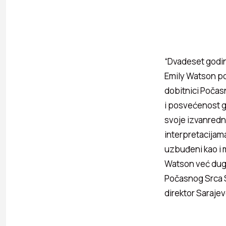
“Dvadeset godin
Emily Watson po
dobitnici Počasn
i posvećenost g
svoje izvanredne
interpretacijama
uzbuđeni kao i m
Watson već dugo
Počasnog Srca Sa
direktor Sarajev