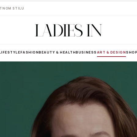
VOTNOM STILU
LIFESTYLE
FASHION
BEAUTY & HEALTH
BUSINESS
ART & DESIGN
SHO