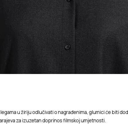
olegama u žiriju odlučivati o nagrađenima, glumici će biti dodi
rajeva za izuzetan doprinos filmskoj umjetnosti.