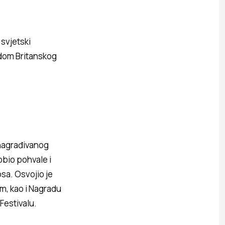
svjetski
edom Britanskog
 nagrađivanog
obio pohvale i
sa. Osvojio je
lm, kao i Nagradu
 Festivalu.