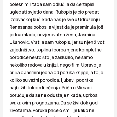
bolesnim. I tada sam odlučila da će zapisi
ugledati svjetlo dana. Rukopis je bio predat
izdavačkoj kući kada nas je sve u Udruženju
Renesansa pokosila vijest da je preminula još
jedna mlada, nevjerovatna žena, Jasmina
Ušanović. Vratila sam rukopis, jer su njen život,
zajedništvo, toplina i borba njene kompletne
porodice nešto što je zaslužilo, ne samo
nekoliko redova u knjizi, nego film. Upravo je
priča o Jasmini jedna od poruka knjige, a to je
koliko su važni porodica, ljubav i podrška
najbližih tokom liječenja. Priča o Mirsadi
poručuje da se ne odustaje nikada, uprkos
svakakvim prognozama. Da se živi dok god
života ima. Poruka priče o Amili je kako ne