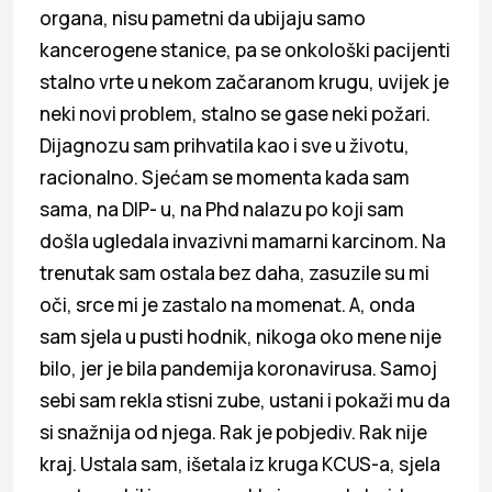
organa, nisu pametni da ubijaju samo
kancerogene stanice, pa se onkološki pacijenti
stalno vrte u nekom začaranom krugu, uvijek je
neki novi problem, stalno se gase neki požari.
Dijagnozu sam prihvatila kao i sve u životu,
racionalno. Sjećam se momenta kada sam
sama, na DIP- u, na Phd nalazu po koji sam
došla ugledala invazivni mamarni karcinom. Na
trenutak sam ostala bez daha, zasuzile su mi
oči, srce mi je zastalo na momenat. A, onda
sam sjela u pusti hodnik, nikoga oko mene nije
bilo, jer je bila pandemija koronavirusa. Samoj
sebi sam rekla stisni zube, ustani i pokaži mu da
si snažnija od njega. Rak je pobjediv. Rak nije
kraj. Ustala sam, išetala iz kruga KCUS-a, sjela