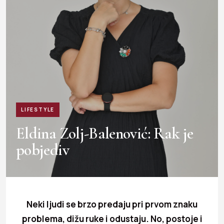
LIFESTYLE
Eldina Zolj-Balenović: Rak je
pobjediv
Neki ljudi se brzo predaju pri prvom znaku
problema, dižu ruke i odustaju. No, postoje i