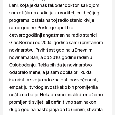
Lani, koja je danas također doktor, sa kojom
sam otišla na audiciju za voditeljicu dječijeg
programa, ostala na toj radio stanici dvije
ratne godine. Poslije je opet bio
četverogodišnji angažman na radio stanici
Glas Bosne i od 2004. godine sam u printanom
novinarstvu. Prvih šest godina u Dnevnim
novinama San, a od 2010. godine radim u
Oslobođenju. Rekla bih da je novinarstvo
odabralo mene, a ja sam dobila priliku da
iskoristim svoju radoznalost, posvećenost,
empatiju, tvrdoglavost kako bih promijenila
nešto na bolje. Nekada smo mislili da možemo
promijeniti svijet, ali definitivno sam nakon
dugo godina nastojanja da to učinim, shvatila