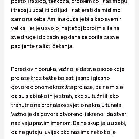
postoji razlog, teškoća, problem koji nas mogu
i trebaju udaljiti od ljudi i natjerati da mislimo
samo na sebe. Amilina duša je bila kao svemir
velika, jer je u svojoj najtežoj borbi mislila na
sve druge i do zadnjeg daha se borila za sve
pacijente na listi čekanja.
Pored ovih poruka, važno je da sve osobe koje
prolaze kroz teške bolesti jasno i glasno
govore o onome kroz šta prolaze, da ne misle
da su slabi ako ih je strah, ako su tužni ili ako
trenutno ne pronalaze svjetlo na kraju tunela.
Važno je da govore otvoreno, iskreno i da stvari
nazivaju pravim imenom. Da ne skupljaju u sebi,
da ne gutaju, uvijek oko nas ima neko ko je