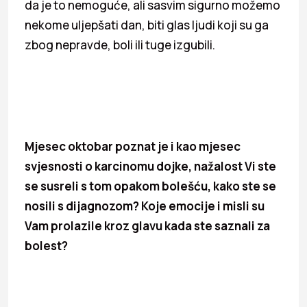
da je to nemoguće, ali sasvim sigurno možemo
nekome uljepšati dan, biti glas ljudi koji su ga
zbog nepravde, boli ili tuge izgubili.
Mjesec oktobar poznat je i kao mjesec
svjesnosti o karcinomu dojke, nažalost Vi ste
se susreli s tom opakom bolešću, kako ste se
nosili s dijagnozom? Koje emocije i misli su
Vam prolazile kroz glavu kada ste saznali za
bolest?