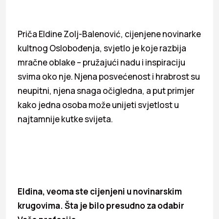
Priča Eldine Zolj-Balenović, cijenjene novinarke
kultnog Oslobođenja, svjetlo je koje razbija
mračne oblake – pružajući nadu i inspiraciju
svima oko nje. Njena posvećenost i hrabrost su
neupitni, njena snaga očigledna, a put primjer
kako jedna osoba može unijeti svjetlost u
najtamnije kutke svijeta.
Eldina, veoma ste cijenjeni u novinarskim
krugovima. Šta je bilo presudno za odabir