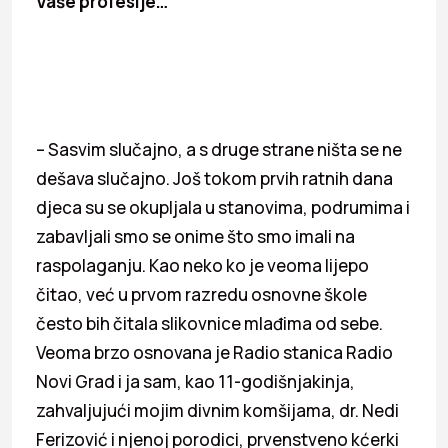
Vaše profesije…
– Sasvim slučajno, a s druge strane ništa se ne
dešava slučajno. Još tokom prvih ratnih dana
djeca su se okupljala u stanovima, podrumima i
zabavljali smo se onime što smo imali na
raspolaganju. Kao neko ko je veoma lijepo
čitao, već u prvom razredu osnovne škole
često bih čitala slikovnice mlađima od sebe.
Veoma brzo osnovana je Radio stanica Radio
Novi Grad i ja sam, kao 11-godišnjakinja,
zahvaljujući mojim divnim komšijama, dr. Nedi
Ferizović i njenoj porodici, prvenstveno kćerki