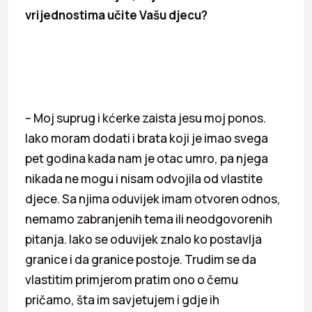
vrijednostima učite Vašu djecu?
– Moj suprug i kćerke zaista jesu moj ponos.
Iako moram dodati i brata koji je imao svega
pet godina kada nam je otac umro, pa njega
nikada ne mogu i nisam odvojila od vlastite
djece. Sa njima oduvijek imam otvoren odnos,
nemamo zabranjenih tema ili neodgovorenih
pitanja. Iako se oduvijek znalo ko postavlja
granice i da granice postoje. Trudim se da
vlastitim primjerom pratim ono o čemu
pričamo, šta im savjetujem i gdje ih