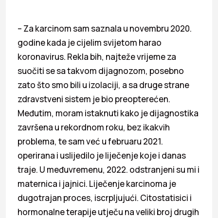
– Za karcinom sam saznala u novembru 2020.
godine kada je cijelim svijetom harao
koronavirus. Rekla bih, najteže vrijeme za
suočiti se sa takvom dijagnozom, posebno
zato što smo bili u izolaciji, a sa druge strane
zdravstveni sistem je bio preopterećen.
Međutim, moram istaknuti kako je dijagnostika
završena u rekordnom roku, bez ikakvih
problema, te sam već u februaru 2021.
operirana i uslijedilo je liječenje koje i danas
traje. U međuvremenu, 2022. odstranjeni su mi i
maternica i jajnici. Liječenje karcinoma je
dugotrajan proces, iscrpljujući. Citostatisici i
hormonalne terapije utječu na veliki broj drugih