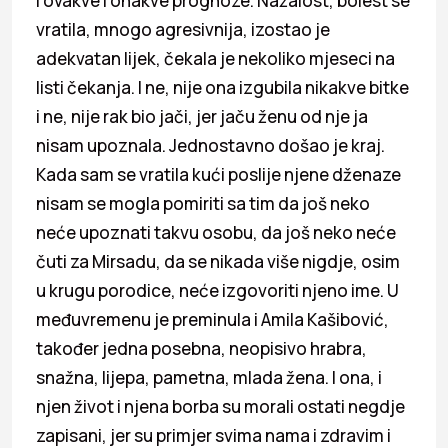
i ovakve i onakve prognoze. Nažalost, bolest se
vratila, mnogo agresivnija, izostao je
adekvatan lijek, čekala je nekoliko mjeseci na
listi čekanja. I ne, nije ona izgubila nikakve bitke
i ne, nije rak bio jači, jer jaču ženu od nje ja
nisam upoznala. Jednostavno došao je kraj.
Kada sam se vratila kući poslije njene dženaze
nisam se mogla pomiriti sa tim da još neko
neće upoznati takvu osobu, da još neko neće
čuti za Mirsadu, da se nikada više nigdje, osim
u krugu porodice, neće izgovoriti njeno ime. U
međuvremenu je preminula i Amila Kašibović,
također jedna posebna, neopisivo hrabra,
snažna, lijepa, pametna, mlada žena. I ona, i
njen život i njena borba su morali ostati negdje
zapisani, jer su primjer svima nama i zdravim i