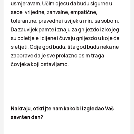
usmjeravam. Učim djecu da budu sigurne u
sebe, vrijedne, zahvalne, empatične,
tolerantne, pravedne i uvijek u miru sa sobom.
Da zauvijek pamte i znaju za gnijezdo iz kojeg
su poletjele i cijene i čuvaju gnijezdo u koje će
sletjeti. Gdje god budu, šta god budu neka ne
zaborave da je sve prolazno osim traga
čovjeka koji ostavljamo.
Na kraju, otkrijte nam kako bi izgledao Vaš
savršen dan?