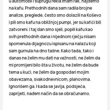
u automobil i suprugu rekla imam rak, hajdemo
na kafu. Prethodnih dana sam radila brojne
analize, preglede, često smo dolazili na Koševo
i pili smo kafu na obližnjoj pumpi, jer su kafići bili
zatvoreni. I taj dan smo sjeli, popili kafu kao
svih prethodnih dana i nijednom rječju nisam
spomenula dijagnozu ispisanu na nalazu koji
sam gurnula na dno tašne. Kako tada, tako i
danas ne želim mu dati na važnosti, ne želim da
mi promijeni bilo šta u životu, ne želim da bude
tema u kući, ne želim da gospodari mojim
obavezama, svakodnevnicom, planovima.
Ignorišem ga. I kada se javlja, podsjeća,
zaprijeti, nađem način da se obračunamo.