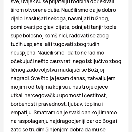
sve, uvijek su se prijatelji i rodbina dočekivali
širom otvorene duše. Naučili smo da je dobro
djelo i saslušati nekoga, nasmijati tužnog,
pomilovati po glavi dijete, odnijeti tanjir tople
supe bolesnoj komšinici, radovati se zbog
tuđih uspjeha, ali i tugovati zbog tuđih
neuspjeha. Naučili smo i da to ne radimo
očekujući nešto zauzvrat, nego isključivo zbog
ličnog zadovoljstva i nadajući se Božijoj
nagradi. Sve što ja jesam danas, zahvaljujem
mojim roditeljima koji su u nas troje djece
utkali hercegovačku upornost i čestitost,
borbenost i pravednost, ljubav, toplinu i
empatiju. Smatram da je svaki dan koji imamo
na raspolaganju najdragocjeniji dar od Boga i
zato se trudim činjenjem dobra da mu se