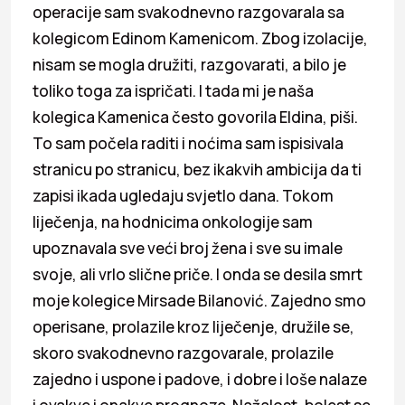
operacije sam svakodnevno razgovarala sa
kolegicom Edinom Kamenicom. Zbog izolacije,
nisam se mogla družiti, razgovarati, a bilo je
toliko toga za ispričati. I tada mi je naša
kolegica Kamenica često govorila Eldina, piši.
To sam počela raditi i noćima sam ispisivala
stranicu po stranicu, bez ikakvih ambicija da ti
zapisi ikada ugledaju svjetlo dana. Tokom
liječenja, na hodnicima onkologije sam
upoznavala sve veći broj žena i sve su imale
svoje, ali vrlo slične priče. I onda se desila smrt
moje kolegice Mirsade Bilanović. Zajedno smo
operisane, prolazile kroz liječenje, družile se,
skoro svakodnevno razgovarale, prolazile
zajedno i uspone i padove, i dobre i loše nalaze