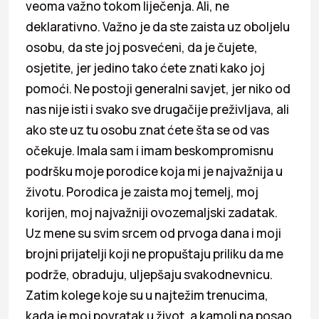
veoma važno tokom liječenja. Ali, ne
deklarativno. Važno je da ste zaista uz oboljelu
osobu, da ste joj posvećeni, da je čujete,
osjetite, jer jedino tako ćete znati kako joj
pomoći. Ne postoji generalni savjet, jer niko od
nas nije isti i svako sve drugačije preživljava, ali
ako ste uz tu osobu znat ćete šta se od vas
očekuje. Imala sam i imam beskompromisnu
podršku moje porodice koja mi je najvažnija u
životu. Porodica je zaista moj temelj, moj
korijen, moj najvažniji ovozemaljski zadatak.
Uz mene su svim srcem od prvoga dana i moji
brojni prijatelji koji ne propuštaju priliku da me
podrže, obraduju, uljepšaju svakodnevnicu.
Zatim kolege koje su u najtežim trenucima,
kada je moj povratak u život, a kamoli na posao