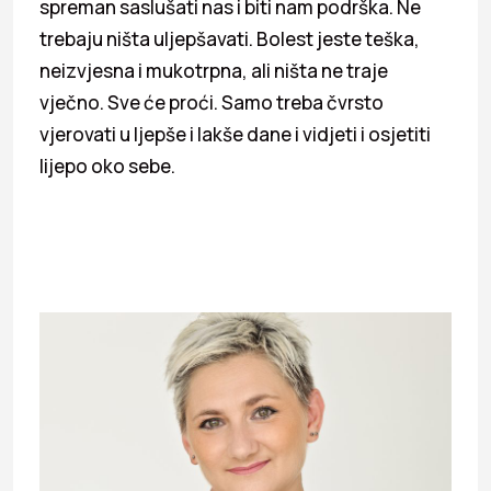
spreman saslušati nas i biti nam podrška. Ne
trebaju ništa uljepšavati. Bolest jeste teška,
neizvjesna i mukotrpna, ali ništa ne traje
vječno. Sve će proći. Samo treba čvrsto
vjerovati u ljepše i lakše dane i vidjeti i osjetiti
lijepo oko sebe.