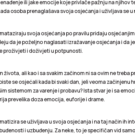
nenađenje ili jake emocije koje privlače pažnju na njihov t
ada osoba prenaglašava svoja osjećanja i uživljava se u 
ataziraju svoja osjećanja po pravilu pridaju osjećanjima
deju da je poželjno naglasati izražavanje osjećanja i da j
 proživjeti i doživjeti u potpunosti.
 života, ali kao i sa svakim začinom ni sa ovim ne treba pr
iste se osjećali kada bi svaki dan, jeli veoma začinjenu h
im sistemom za varenje i probavu? Ista stvar je i sa emo
prija prevelika doza emocija, euforije i drame.
tizira se uživljava u svoja osjećanja i na taj način ih int
buđenosti i uzbuđenju. Za neke, to je specifičan vid sam