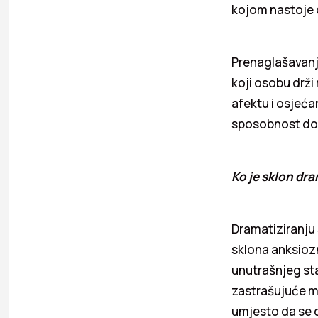
kojom nastoje 
Prenaglašavanje
koji osobu drži
afektu i osjeća
sposobnost don
Ko je sklon dr
Dramatiziranju 
sklona anksioz
unutrašnjeg sta
zastrašujuće mis
umjesto da se d