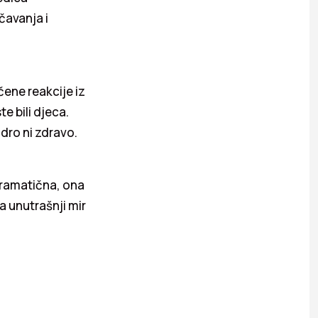
čavanja i
ene reakcije iz
te bili djeca.
udro ni zdravo.
dramatična, ona
a unutrašnji mir