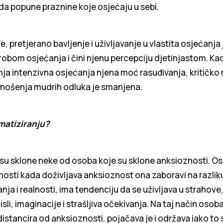
da popune praznine koje osjećaju u sebi.
, pretjerano bavljenje i uživljavanje u vlastita osjećanj
 robom osjećanja i čini njenu percepciju djetinjastom. Ka
nja intenzivna osjećanja njena moć rasuđivanja, kritičko m
ošenja mudrih odluka je smanjena.
amatiziranju?
su sklone neke od osoba koje su sklone anksioznosti. Os
nosti kada doživljava anksioznost ona zaboravi na razli
nja i realnosti, ima tendenciju da se uživljava u strahove
li, imaginacije i strašljiva očekivanja. Na taj način osoba
istancira od anksioznosti, pojačava je i održava iako to s