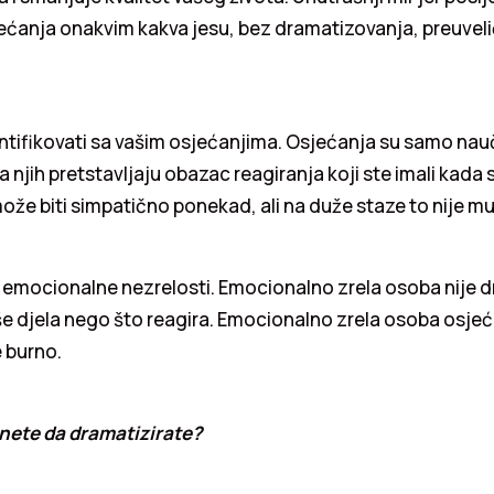
ećanja onakvim kakva jesu, bez dramatizovanja, preuveli
tifikovati sa vašim osjećanjima. Osjećanja su samo nauč
a njih pretstavljaju obazac reagiranja koji ste imali kada s
 može biti simpatično ponekad, ali na duže staze to nije m
 emocionalne nezrelosti. Emocionalno zrela osoba nije 
še djela nego što reagira. Emocionalno zrela osoba osjeć
e burno.
nete da dramatizirate?