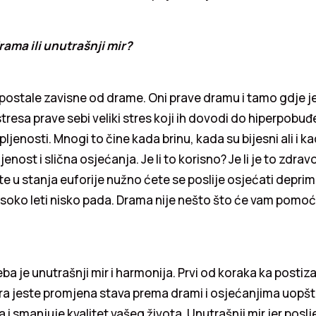
drama ili unutrašnji mir?
postale zavisne od drame. Oni prave dramu i tamo gdje j
resa prave sebi veliki stres koji ih dovodi do hiperpobuđ
rpljenosti. Mnogi to čine kada brinu, kada su bijesni ali i 
jenost i slična osjećanja. Je li to korisno? Je li je to zdravo
e u stanja euforije nužno ćete se poslije osjećati deprim
visoko leti nisko pada. Drama nije nešto što će vam pomoći
ba je unutrašnji mir i harmonija. Prvi od koraka ka postiz
ra jeste promjena stava prema drami i osjećanjima uopšt
a i smanjuje kvalitet vašeg života. Unutrašnji mir jer posl