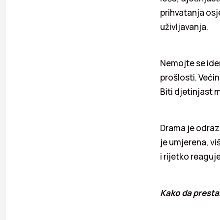
prihvatanja osj
uživljavanja.
Nemojte se iden
prošlosti. Većin
Biti djetinjast
Drama je odraz
je umjerena, vi
i rijetko reaguj
Kako da presta