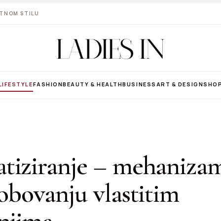
VOTNOM STILU
LIFESTYLE
FASHION
BEAUTY & HEALTH
BUSINESS
ART & DESIGN
SHO
tiziranje – mehanizam
obovanju vlastitim
anjima