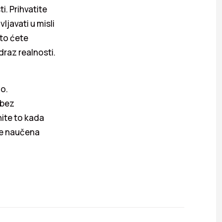
. Prihvatite
vljavati u misli
to ćete
draz realnosti.
no.
 bez
nite to kada
je naučena