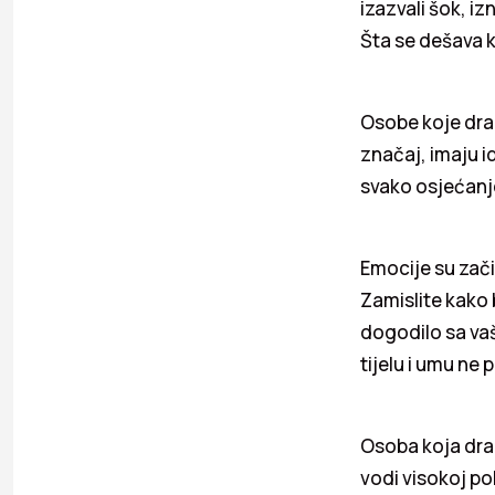
izazvali šok, iz
Šta se dešava k
Osobe koje dram
značaj, imaju i
svako osjećanje
Emocije su začin
Zamislite kako b
dogodilo sa vaš
tijelu i umu ne 
Osoba koja drama
vodi visokoj po