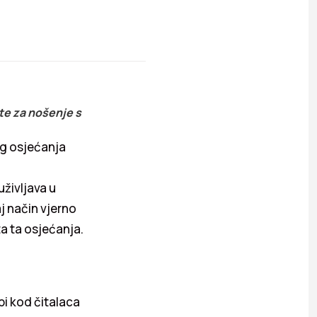
te za nošenje s
eg osjećanja
življava u
aj način vjerno
ta ta osjećanja.
bi kod čitalaca