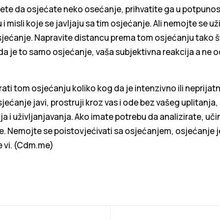
te da osjećate neko osećanje, prihvatite ga u potpunosti
 i misli koje se javljaju sa tim osjećanje. Ali nemojte se uži
osjećanje. Napravite distancu prema tom osjećanju tako š
da je to samo osjećanje, vaša subjektivna reakcija a ne o
ati tom osjećanju koliko kog da je intenzivno ili neprijat
jećanje javi, prostruji kroz vas i ode bez vašeg uplitanja,
a i uživljanjavanja. Ako imate potrebu da analizirate, uči
e. Nemojte se poistovjećivati sa osjećanjem, osjećanje 
te vi. (Cdm.me)