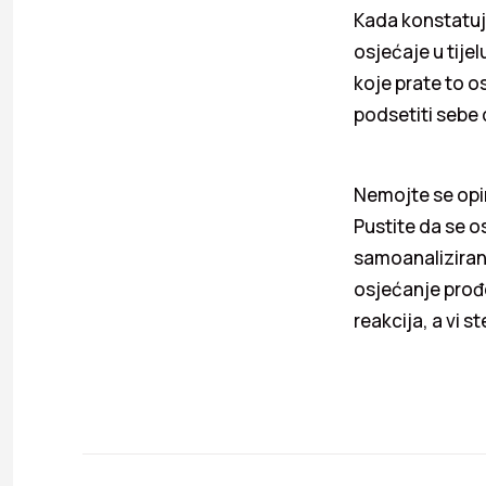
Kada konstatuje
osjećaje u tijelu
koje prate to 
podsetiti sebe 
Nemojte se opir
Pustite da se os
samoanaliziranj
osjećanje prođ
reakcija, a vi s