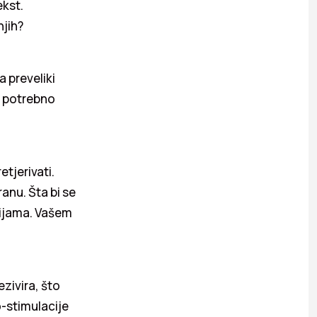
ekst.
njih?
 preveliki
e potrebno
etjerivati.
ranu. Šta bi se
cijama. Vašem
ezivira, što
o-stimulacije