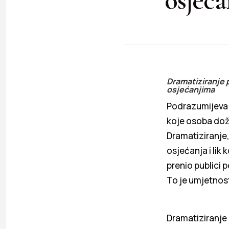
Dramatiziranje 
osjećanjima
Podrazumijeva i
koje osoba doži
Dramatiziranje,
osjećanja i lik 
prenio publici p
To je umjetnos
Dramatiziranje 