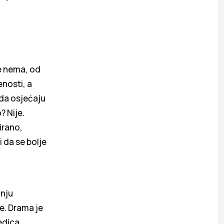
e nema, od
enosti, a
kada osjećaju
? Nije.
irano,
 da se bolje
anju
e. Drama je
jedica