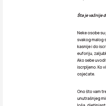
Šta je važnije 
Neke osobe su 
svakog malog st
kasnije i do isc
euforiju, zaljubl
Ako sebe uvodit
iscrpljeno. Ko 
osjećate.
Ono što vam tre
unutrašnjeg mi
loša, djetinjast