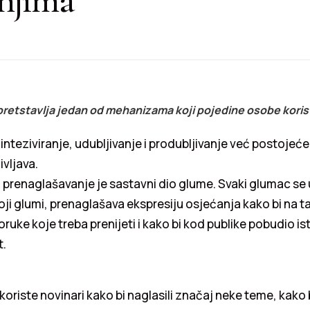
pretstavlja jedan od mehanizama koji pojedine osobe koris
nteziviranje, udubljivanje i produbljivanje već postojeć
vljava.
 prenaglašavanje je sastavni dio glume. Svaki glumac se u
koji glumi, prenaglašava ekspresiju osjećanja kako bi na t
oruke koje treba prenijeti i kako bi kod publike pobudio is
t.
koriste novinari kako bi naglasili značaj neke teme, kako 