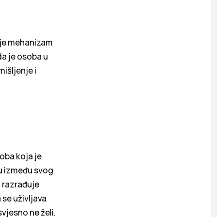
a je mehanizam
da je osoba u
išljenje i
oba koja je
ku između svog
, razrađuje
 se uživljava
vjesno ne želi.