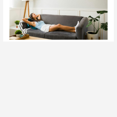
BEAUTY & HEALTH
Klimatizacija i zdravlje: kako zaštititi kožu, oči i disajne
puteve tokom ljeta
27. July 2026.
Ladies In okuplja priče o modi, kulturi, ljepoti, businessu i
svakodnevnim temama koje inspirišu, informišu i prate