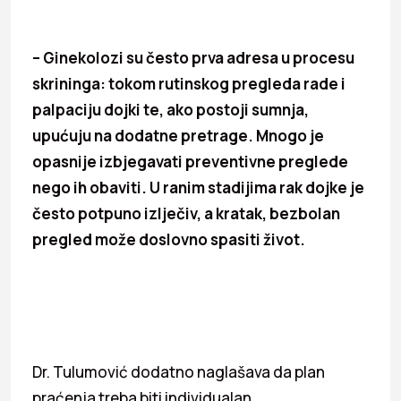
– Ginekolozi su često prva adresa u procesu
skrininga: tokom rutinskog pregleda rade i
palpaciju dojki te, ako postoji sumnja,
upućuju na dodatne pretrage. Mnogo je
opasnije izbjegavati preventivne preglede
nego ih obaviti. U ranim stadijima rak dojke je
često potpuno izlječiv, a kratak, bezbolan
pregled može doslovno spasiti život.
Dr. Tulumović dodatno naglašava da plan
praćenja treba biti individualan.