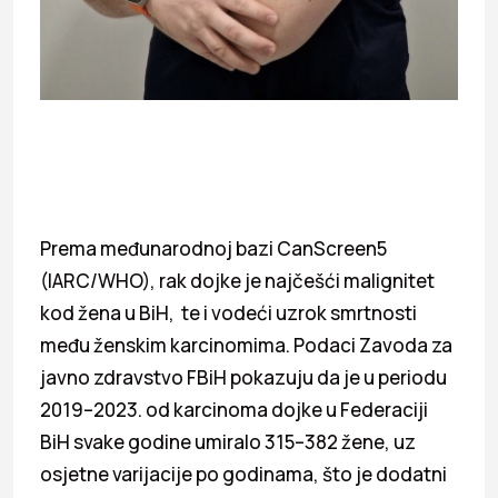
Prema međunarodnoj bazi CanScreen5
(IARC/WHO), rak dojke je najčešći malignitet
kod žena u BiH, te i vodeći uzrok smrtnosti
među ženskim karcinomima. Podaci Zavoda za
javno zdravstvo FBiH pokazuju da je u periodu
2019–2023. od karcinoma dojke u Federaciji
BiH svake godine umiralo 315–382 žene, uz
osjetne varijacije po godinama, što je dodatni