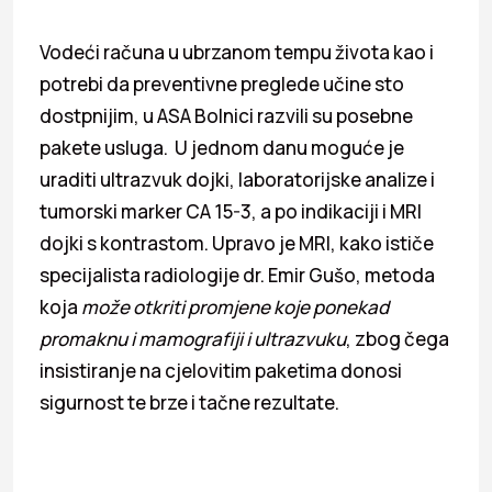
Vodeći računa u ubrzanom tempu života kao i
potrebi da preventivne preglede učine sto
dostpnijim, u ASA Bolnici razvili su posebne
pakete usluga. U jednom danu moguće je
uraditi ultrazvuk dojki, laboratorijske analize i
tumorski marker CA 15-3, a po indikaciji i MRI
dojki s kontrastom. Upravo je MRI, kako ističe
specijalista radiologije dr. Emir Gušo, metoda
koja
može otkriti promjene koje ponekad
promaknu i mamografiji i ultrazvuku
, zbog čega
insistiranje na cjelovitim paketima donosi
sigurnost te brze i tačne rezultate.