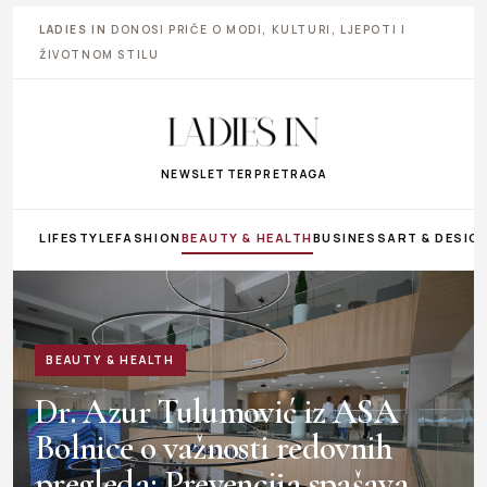
LADIES IN
DONOSI PRIČE O MODI, KULTURI, LJEPOTI I
ŽIVOTNOM STILU
NEWSLETTER
PRETRAGA
LIFESTYLE
FASHION
BEAUTY & HEALTH
BUSINESS
ART & DESIG
BEAUTY & HEALTH
Dr. Azur Tulumović iz ASA
Bolnice o važnosti redovnih
pregleda: Prevencija spašava