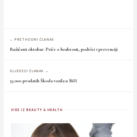
← PRETHODNI ČLANAK
Ružičasti oktobar: Priče o hrabrosti, podršci i prevenciji
SLJEDEĆI ČLANAK →
55.000 prodatih Škoda vozila u BiH
VIŠE IZ BEAUTY & HEALTH