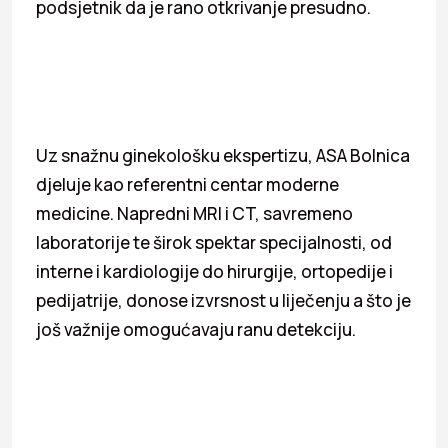
podsjetnik da je rano otkrivanje presudno.
Uz snažnu ginekološku ekspertizu, ASA Bolnica
djeluje kao referentni centar moderne
medicine. Napredni MRI i CT, savremeno
laboratorije te širok spektar specijalnosti, od
interne i kardiologije do hirurgije, ortopedije i
pedijatrije, donose izvrsnost u liječenju a što je
još važnije omogućavaju ranu detekciju.