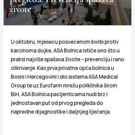
živote
U oktobru, mjesecu posvećenom borbi protiv
karcinoma dojke, ASA Bolnica ističe ono što u
praksi najviše spašava živote – prevenciju i rano
otkrivanje. Kao prva privatna opća bolnica u
Bosni i Hercegovini i dio sistema ASA Medical
Group te uz Eurofarm mrežu poliklinika širom
BiH, ASA Bolnica pacijenticama nudi brz i
jednostavan put od prvog pregleda do
napredne dijagnostike i daljnjeg liječenja.