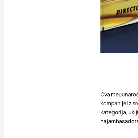
Ova međunarodn
kompanije iz sr
kategorija, ukl
najambasadora,