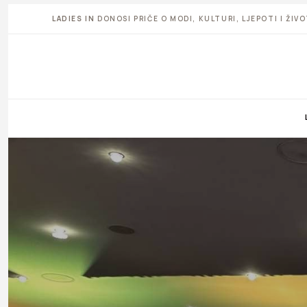
LADIES IN
DONOSI PRIČE O MODI, KULTURI, LJEPOTI I ŽI