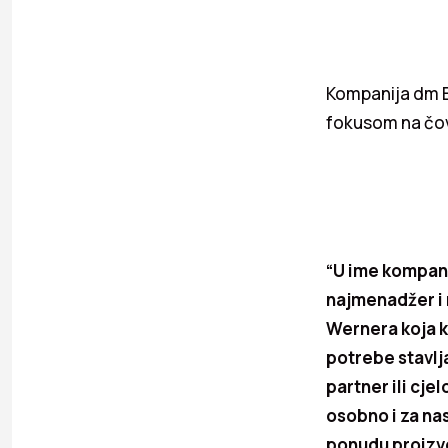
Kompanija dm B
fokusom na čo
“U ime kompani
najmenadžer i 
Wernera koja k
potrebe stavlj
partner ili cj
osobno i za na
ponudu proizvo