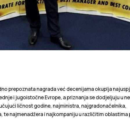
o prepoznata nagrada već decenijama okuplja najuspješ
ednje i jugoistočne Evrope, a priznanja se dodjeljuju u n
jučujući ličnost godine, najministra, najgradonačelnika,
 te najmenadžera i najkompaniju u različitim oblastima 