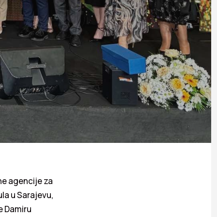
ne agencije za
ula u Sarajevu,
je Damiru