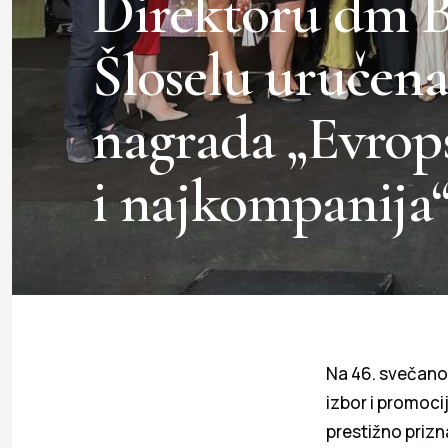
Direktoru dm 
Šloselu uručena
nagrada „Evrop
i najkompanija
Na 46. svečano
izbor i promocij
prestižno prizn