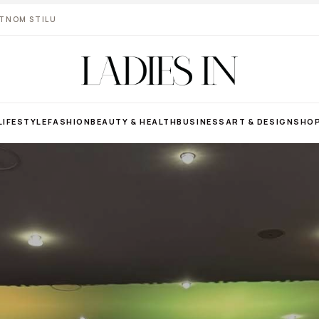
VOTNOM STILU
LIFESTYLE
FASHION
BEAUTY & HEALTH
BUSINESS
ART & DESIGN
SHO