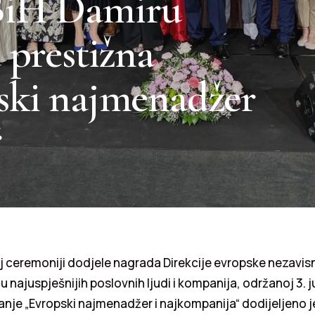
BiH Damiru
 prestižna
ski najmenadžer
“
j ceremoniji dodjele nagrada Direkcije evropske nezavis
u najuspješnijih poslovnih ljudi i kompanija, održanoj 3. j
anje „Evropski najmenadžer i najkompanija“ dodijeljeno 