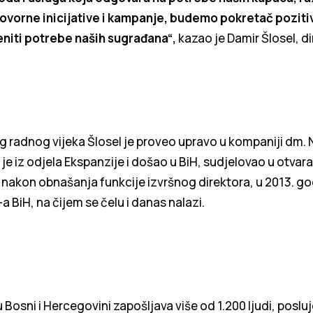
vorne inicijative i kampanje, budemo pokretač poziti
niti potrebe naših sugrađana“,
kazao je Damir Šlosel, d
g radnog vijeka Šlosel je proveo upravo u kompaniji dm. N
 je iz odjela Ekspanzije i došao u BiH, sudjelovao u otva
 nakon obnašanja funkcije izvršnog direktora, u 2013. go
 BiH, na čijem se čelu i danas nalazi.
Bosni i Hercegovini zapošljava više od 1.200 ljudi, poslu