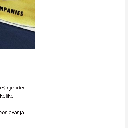
nije lidere i
ekoliko
poslovanja.