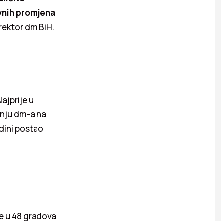
vnih promjena
irektor dm BiH.
ajprije u
ranju dm-a na
dini postao
je u 48 gradova