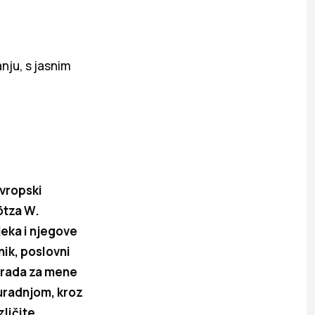
ju, s jasnim
Evropski
ötza W.
jeka i njegove
nik, poslovni
agrada za mene
suradnjom, kroz
ličite