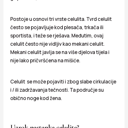
Postoje u osnovi tri vrste celulita. Tvrd celulit
često se pojavljuje kod plesača, trkača ili
sportista, i teže se rješava. Međutim, ovaj
celulit često nije vidljiv kao mekani celulit.
Mekani celulit javlja se na više djelova tijela i
nije lako pričvršćena na mišiće.
Celulit se može pojaviti i zbog slabe cirkulacije
i / ili zadržavanja tečnosti. Ta područje su
obično noge kod žena.
Uzrok nastanka celulita?