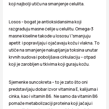
koji najbolji utiču na smanjenje celulita.
Losos – bogat je antioksidansima koji
razgrađuju masne ćelije u celulitu. Omega-3
masne kiseline takođe u lososu \”smanjuju
apetit i popravljaju i ojačavaju kožu i vlakna. To
utiče na smanjenje nakupljanja toksina unutar
krvnih sudova i poboljšava cirkulaciju – otpad
koji je zarobljen u tkivima koji guraju kožu.
Sjemenke suncokreta – to je zato što oni
predstavljaju dobar izvor vitamina E, kalijuma i
cinka, kao i vitamin B6. Ne samo da vitamin B6
pomaže metabolizaciji proteina koji jačaju i