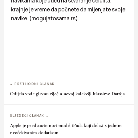
navikama koje utiču na stvaranje celulita,
krajnje je vreme da počnete da mijenjate svoje
navike. (mogujatosama.rs)
← PRETHODNI ČLANAK
Odijela vode glavnu riječ u novoj kolekciji Massimo Duttija
SLJEDEĆI ČLANAK →
Apple je predstavio novi model iPada koji dolazi s jednim
neočekivanim dodatkom