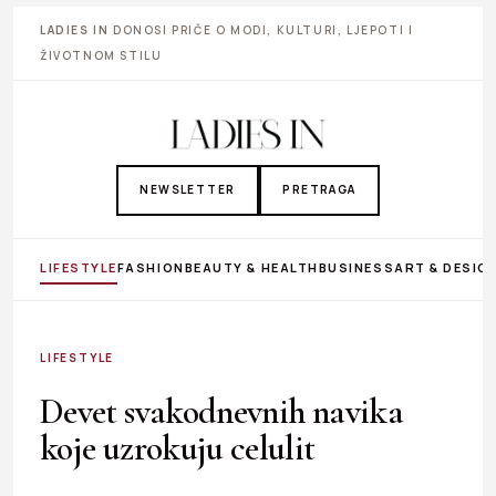
LADIES IN
DONOSI PRIČE O MODI, KULTURI, LJEPOTI I
ŽIVOTNOM STILU
NEWSLETTER
PRETRAGA
LIFESTYLE
FASHION
BEAUTY & HEALTH
BUSINESS
ART & DESIG
LIFESTYLE
Devet svakodnevnih navika
koje uzrokuju celulit