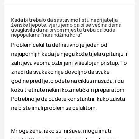
Kada bi trebalo da sastavimo listu neprijatelja
ženske ljepote, vjerujemo da bi se većina dama
usaglasila da na prvom mjestu treba da bude
nepopularna “narandžina kora”
Problem celulita definitivno je jedan od
najupornijih kada je njega kože tijela u pitanju, i
zahtjeva veoma ozbiljan i višeslojan pristup. To
znači da svakako nije dovoljno da svake
godine pred ljeto odete na ciklus masaža, i da
kožu tretirate nekim kozmetičkim preparatom.
Potrebno je da budete konstantni, kako zaista
ne biste imali problem sa celulitom.
Mnoge žene, iako su mršave, mogu imati