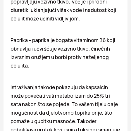
popravljaju vezivno tkivo, već je i prirodni
diuretik, uklanjajući višak vode i nadutost koji
celulit može učiniti vidljivijom.
Paprika – paprika je bogata vitaminom B6 koji
obnavlja i učvršćuje vezivno tkivo, čineći ih
izvrsnim oružjem u borbi protiv neželjenog
celulita.
Istraživanja takođe pokazuju da kapsaicin
može povećati vaš metabolizam do 25% tri
sata nakon što se pojede. To vašem tijelu daje
mogućnost da djelotvorno topi kalorije, što
pomaže u gubitku masnoće. Također
poboljšava protok krvi, ispira toksine i smanjuje