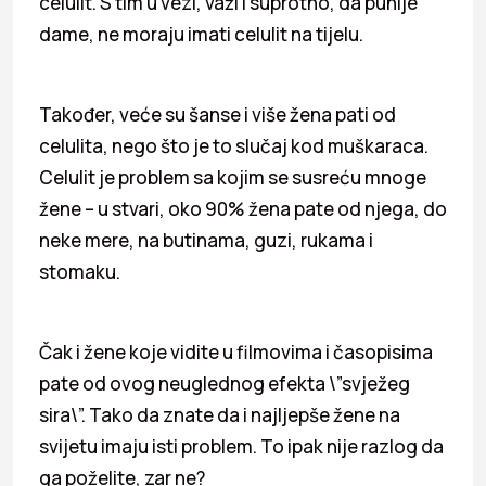
celulit. S tim u vezi, važi i suprotno, da punije
dame, ne moraju imati celulit na tijelu.
Također, veće su šanse i više žena pati od
celulita, nego što je to slučaj kod muškaraca.
Celulit je problem sa kojim se susreću mnoge
žene – u stvari, oko 90% žena pate od njega, do
neke mere, na butinama, guzi, rukama i
stomaku.
Čak i žene koje vidite u filmovima i časopisima
pate od ovog neuglednog efekta \”svježeg
sira\”. Tako da znate da i najljepše žene na
svijetu imaju isti problem. To ipak nije razlog da
ga poželite, zar ne?