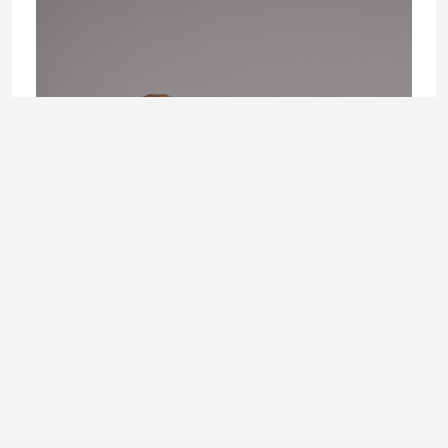
LIFESTYLE
Zašto lijepo lice često dobije više povjerenja nego dobar
karakter?
30. July 2026.