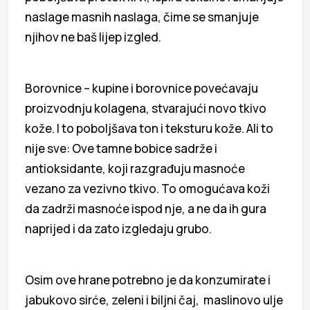
naslage masnih naslaga, čime se smanjuje
njihov ne baš lijep izgled.
Borovnice – kupine i borovnice povećavaju
proizvodnju kolagena, stvarajući novo tkivo
kože. I to poboljšava ton i teksturu kože. Ali to
nije sve: Ove tamne bobice sadrže i
antioksidante, koji razgrađuju masnoće
vezano za vezivno tkivo. To omogućava koži
da zadrži masnoće ispod nje, a ne da ih gura
naprijed i da zato izgledaju grubo.
Osim ove hrane potrebno je da konzumirate i
jabukovo sirće, zeleni i biljni čaj, maslinovo ulje