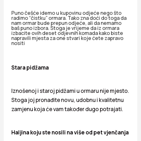
Puno češće idemo u kupovinu odjeće nego što
radimo “čistku” ormara. Tako zna doći do toga da
nam ormar bude prepun odjeće, ali da nemamo
baš puno izbora. Stoga je vrijeme da iz ormara
izbacite ovih deset odjevnih komada kako biste
napravili mjesta za one stvari koje ćete zapravo
nositi
Stara pidžama
Iznošenoj i staroj pidžami u ormaru nije mjesto.
Stoga joj pronađite novu, udobnu i kvalitetnu
zamjenu koja će vam također dugo potrajati.
Haljina koju ste nosili na više od pet vjenčanja