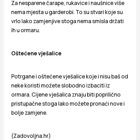
Za nesparene čarape, rukavice i naušnice više
nema mjesta u garderobi. To su stvari koje su
vrlo lako zamjenjive stoga nema smisla držati
ih u ormaru.
Oštećene vješalice
Potrgane i oštećene vješalice koje i nisu baš od
neke koristi možete slobodno izbaciti iz
ormara. Cijene vješalica znaju biti poprilično
pristupačne stoga lako možete pronaći nove i
bolje zamjene.
(Zadovoljna.hr)