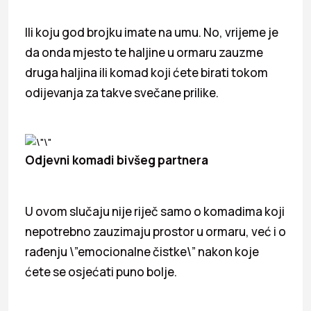
Ili koju god brojku imate na umu. No, vrijeme je
da onda mjesto te haljine u ormaru zauzme
druga haljina ili komad koji ćete birati tokom
odijevanja za takve svečane prilike.
Odjevni komadi bivšeg partnera
U ovom slučaju nije riječ samo o komadima koji
nepotrebno zauzimaju prostor u ormaru, već i o
rađenju \”emocionalne čistke\” nakon koje
ćete se osjećati puno bolje.