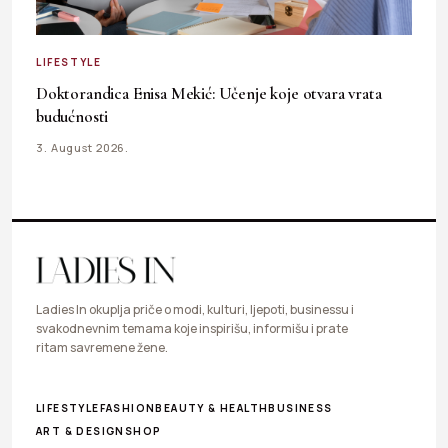
LIFESTYLE
Doktorandica Enisa Mekić: Učenje koje otvara vrata
budućnosti
3. August 2026.
Ladies In okuplja priče o modi, kulturi, ljepoti, businessu i
svakodnevnim temama koje inspirišu, informišu i prate
ritam savremene žene.
LIFESTYLE
FASHION
BEAUTY & HEALTH
BUSINESS
ART & DESIGN
SHOP