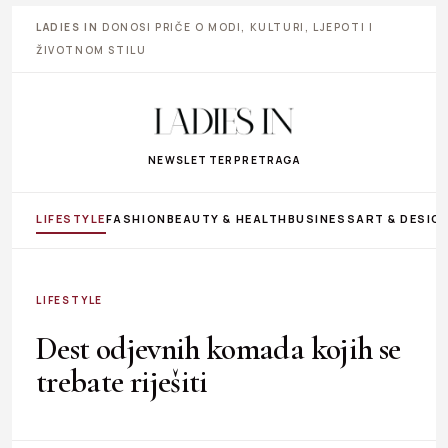
LADIES IN
DONOSI PRIČE O MODI, KULTURI, LJEPOTI I
ŽIVOTNOM STILU
NEWSLETTER
PRETRAGA
LIFESTYLE
FASHION
BEAUTY & HEALTH
BUSINESS
ART & DESIG
LIFESTYLE
Dest odjevnih komada kojih se
trebate riješiti