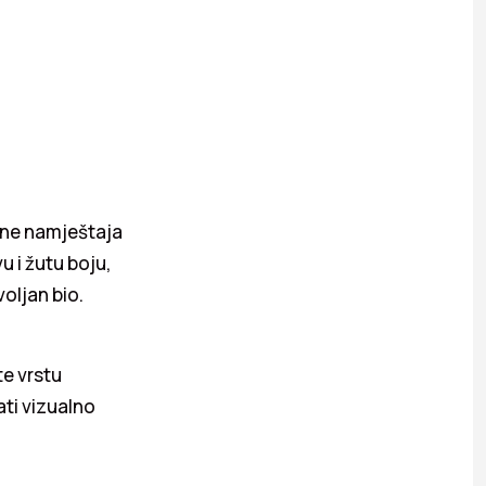
vine namještaja
u i žutu boju,
voljan bio.
e vrstu
ti vizualno