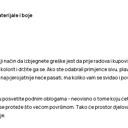
erijale i boje
i način da izbjegnete greške jest da prije radova i kupo
olorit i držite ga se. Ako ste odabrali primjerice sivu, plav
ć najvjerojatnije neće pasati, ma koliko vam se sviđao i po
 posvetite podnim oblogama – neovisno o tome koju ćet
se proteže što većom površinom. Tako će prostor djelova
je.