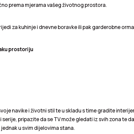
tačno prema mjerama vašeg životnog prostora.
jedi za kuhinje i dnevne boravke ili pak garderobne orma
aku prostoriju
je navike i životni stil te u skladu s time gradite interijer. 
i serije, pripazite da se TV može gledati iz svih zona te da
i jednak u svim dijelovima stana.