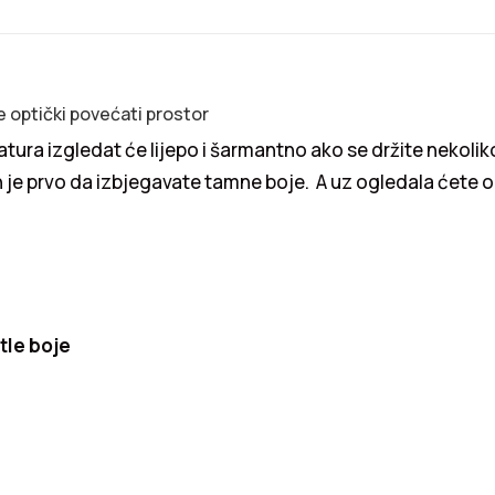
 optički povećati prostor
ura izgledat će lijepo i šarmantno ako se držite nekoli
ih je prvo da izbjegavate tamne boje. A uz ogledala ćete o
etle boje