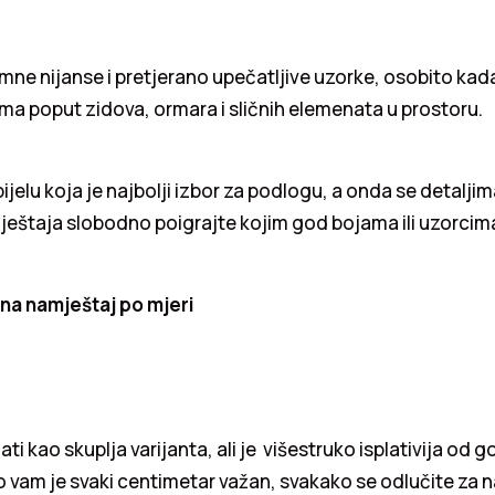
mne nijanse i pretjerano upečatljive uzorke, osobito kada 
a poput zidova, ormara i sličnih elemenata u prostoru.
ijelu koja je najbolji izbor za podlogu, a onda se detaljima
štaja slobodno poigrajte kojim god bojama ili uzorcima 
 na namještaj po mjeri
i kao skuplja varijanta, ali je višestruko isplativija od 
 vam je svaki centimetar važan, svakako se odlučite za n