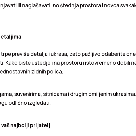
javati ili naglašavati, no štednja prostora i novca svakak
etaljima
 trpe previše detalja i ukrasa, zato pažljivo odaberite on
ati. Kako biste uštedjeli na prostoru i istovremeno dobili na
jednostavnih zidnih polica.
igama, suvenirima, sitnicama i drugim omiljenim ukrasima.
 mogu odlično izgledati.
vaš najbolji prijatelj