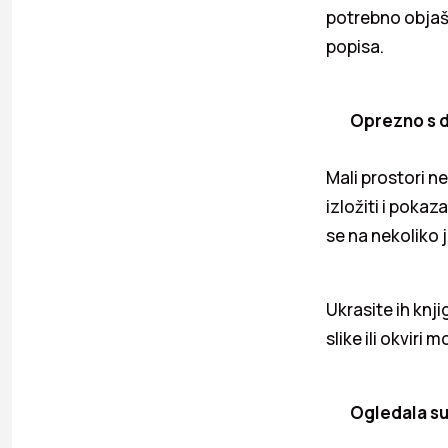
potrebno objašn
popisa.
Oprezno s d
Mali prostori ne
izložiti i pokaz
se na nekoliko 
Ukrasite ih knj
slike ili okviri
Ogledala su 