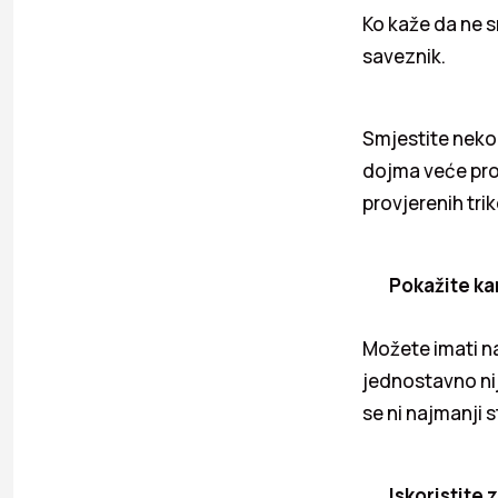
Ko kaže da ne s
saveznik.
Smjestite nekol
dojma veće prost
provjerenih trik
Pokažite ka
Možete imati na
jednostavno ni
se ni najmanji 
Iskoristite 