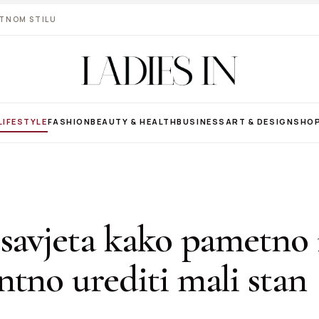
VOTNOM STILU
LIFESTYLE
FASHION
BEAUTY & HEALTH
BUSINESS
ART & DESIGN
SHO
savjeta kako pametno 
tno urediti mali stan