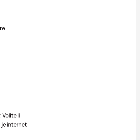
re.
Volite li
 je internet