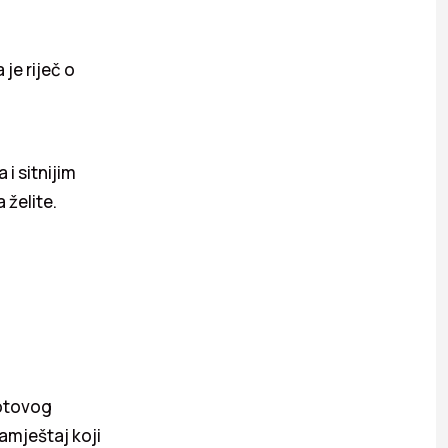
je riječ o
 i sitnijim
želite.
gotovog
amještaj koji