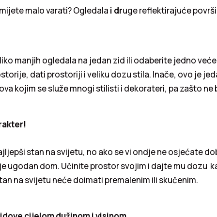
mijete malo varati? Ogledala
i dr
uge reflektirajuće površ
iko manjih ogledala na jedan zid ili odaberite jedno veće
orije, dati prostoriji i veliku dozu stila. Inače, ovo je je
ova kojim se služe mnogi stilisti i dekorateri, pa zašto ne bi
rakter!
jljepši stan na svijetu, no ako se vi ondje ne osjećate do
je ugodan dom. Učinite prostor svojim i dajte mu dozu k
stan na svijetu neće doimati premalenim ili skučenim.
zidove cijelom dužinom i visinom