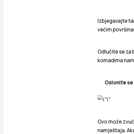
Izbjegavajte ta
većim površinam
Odlučite se za b
komadima namje
Oslonite se
Ovo može zvučat
namještaja. Ako