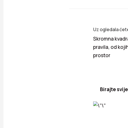
Uz ogledala ćete
Skromna kvadrat
pravila, od koj
prostor
Birajte svij