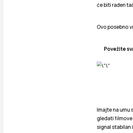
će biti rađen 
Ovo posebno vri
Povežite sv
Imajte na umu svo
gledati filmove 
signal stabilan 