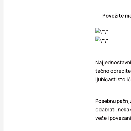
Povežite mat
Najjednostavnij
tačno odredite k
ljubičasti stoli
Posebnu pažnju
odabrati, neka 
veće i povezani