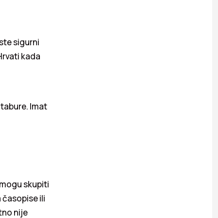
ste sigurni
Hrvati kada
 tabure. Imat
e mogu skupiti
 časopise ili
tno nije