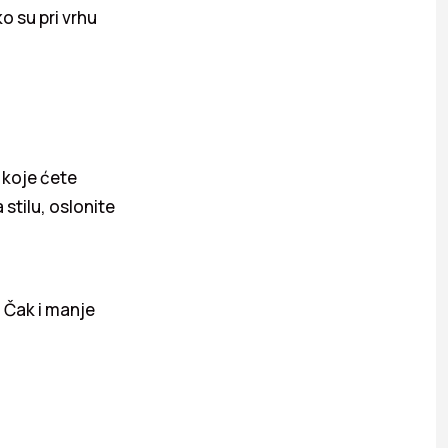
o su pri vrhu
e koje ćete
 stilu, oslonite
 Čak i manje