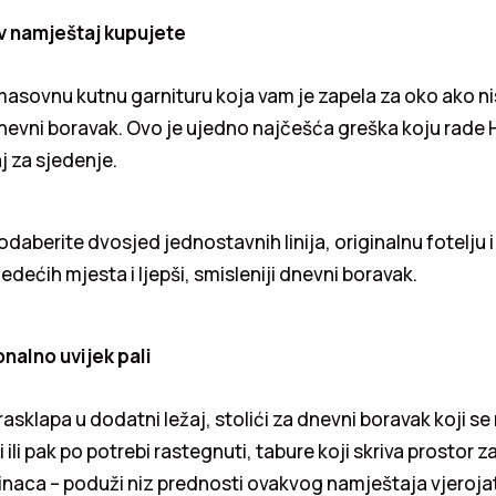
v namještaj kupujete
asovnu kutnu garnituru koja vam je zapela za oko ako ni
 dnevni boravak. Ovo je ujedno najčešća greška koju rade 
j za sjedenje.
daberite dvosjed jednostavnih linija, originalnu fotelju i
edećih mjesta i ljepši, smisleniji dnevni boravak.
nalno uvijek pali
rasklapa u dodatni ležaj, stolići za dnevni boravak koji s
ili pak po potrebi rastegnuti, tabure koji skriva prostor za
linaca – poduži niz prednosti ovakvog namještaja vjeroja