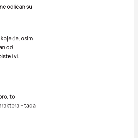
ine odličan su
 koje će, osim
dan od
ste i vi.
bro, to
araktera – tada