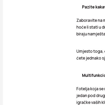
Pazite kaka
Zaboravite na m
hoće li stati u
biraju namješta
Umjesto toga, o
ćete jednako sj
Multifunkcio
Fotelja koja se 
jedan pod drugi 
igračke vaših k