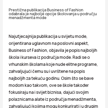
Prestižna publikacija Business of Fashion
odabrala je najbolje opcije školovanja u području
menadžmenta mode
Najutjecajnija publikacija u svijetu mode,
orijentirana uglavnom na poslovni aspekt,
Business of Fashion, objavila je popis najboljih
škola i kurseva iz područja mode. Radi se o
vrhunskim školama koje nude elitne programe,
zahvaljujući čemu su i uvrštene na popis
najboljih za tekuću godinu. Osim što se bave
modom kao takvom, ove se škole također
fokusiraju na i svijet biznisa, dajući svojim
polaznicama alate iz područja menadžmenta,
zahvaljujući kojima mogu konkurirati i u drugim