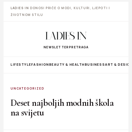
LADIES IN
DONOSI PRIČE O MODI, KULTURI, LJEPOTI I
ŽIVOTNOM STILU
NEWSLETTER
PRETRAGA
LIFESTYLE
FASHION
BEAUTY & HEALTH
BUSINESS
ART & DESIG
UNCATEGORIZED
Deset najboljih modnih škola
na svijetu