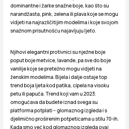
dominantne i žarke snažne boje, kao što su
narandžasta, pink, zelena ili plava koje se mogu
vidjeti na najrazličitijim modelima i koje svojom
snažnom prisutnošću najavljuju ljeto.
Njihovi elegantni protivnici su nježne boje
poput boje metvice, lavande, pa sve do boje
vanilije koje se pretežno mogu vidjeti na
ženskim modelima. Bijela i dalje ostaje top
trend boja ljeta kod patika, cipela na visoku
petu ili papuča. Trend koji vam u 2023.
omogućava da budete iznad svega su
platforma potplati – glomaznog izgleda i s
djelimično proširenim potpeticama u stilu 70-ih.
Kada smo već kod glomaznog izgleda ovaj