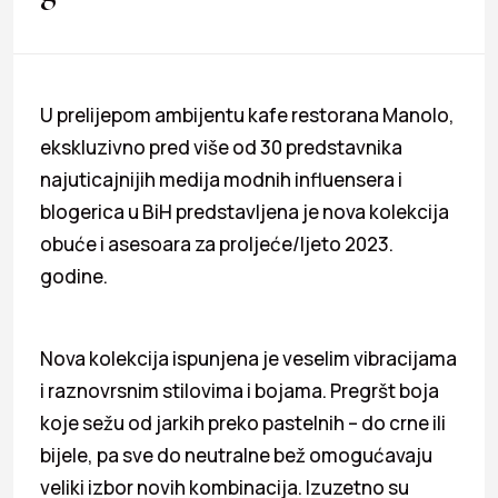
U prelijepom ambijentu kafe restorana Manolo,
ekskluzivno pred više od 30 predstavnika
najuticajnijih medija modnih influensera i
blogerica u BiH predstavljena je nova kolekcija
obuće i asesoara za proljeće/ljeto 2023.
godine.
Nova kolekcija ispunjena je veselim vibracijama
i raznovrsnim stilovima i bojama. Pregršt boja
koje sežu od jarkih preko pastelnih – do crne ili
bijele, pa sve do neutralne bež omogućavaju
veliki izbor novih kombinacija. Izuzetno su