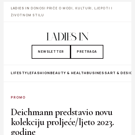
LADIES IN
DONOSI PRIČE O MODI, KULTURI, LJEPOTI I
ŽIVOTNOM STILU
NEWSLETTER
PRETRAGA
LIFESTYLE
FASHION
BEAUTY & HEALTH
BUSINESS
ART & DESIG
PROMO
Deichmann predstavio novu
kolekciju proljeće/ljeto 2023.
godine