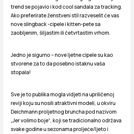
trend se pojavio i kod cool sandala za tracking.
Ako preferirate ženstveni stil razveselit će vas
nove slingback -cipele i kitten-pete sa
zaobljenim, šiljastim ili četvrtastim vrhom.
Jedno je sigurno – nove ljetne cipele su kao
stvorene za to da posebno istaknu vaša
stopala!
Sve je to publika mogla vidjeti na upriličenoj
reviji koju su nosili atraktivni modeli, u okviru
Deichmann proljetnog bruncha pod nazivom
„Jer volimo boje“, koji se tradicionalno održava
svake godine u sezonama proljeće/ljeto i