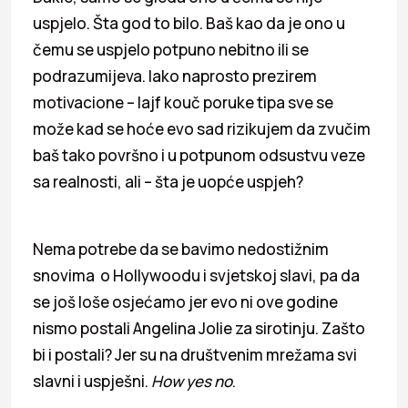
uspjelo. Šta god to bilo. Baš kao da je ono u
čemu se uspjelo potpuno nebitno ili se
podrazumijeva. Iako naprosto prezirem
motivacione – lajf kouč poruke tipa sve se
može kad se hoće evo sad rizikujem da zvučim
baš tako površno i u potpunom odsustvu veze
sa realnosti, ali – šta je uopće uspjeh?
Nema potrebe da se bavimo nedostižnim
snovima o Hollywoodu i svjetskoj slavi, pa da
se još loše osjećamo jer evo ni ove godine
nismo postali Angelina Jolie za sirotinju. Zašto
bi i postali? Jer su na društvenim mrežama svi
slavni i uspješni.
How yes no
.