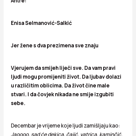
Antre:
Enisa Selmanović-Salkić
Jer žene s dva prezimena sve znaju
Vjerujem da smijeh liječi sve. Da vam pravi
ljudi mogu promijeniti život. Da ljubav dolazi
u različitim oblicima. Da život čine male
stvari. I da čovjek nikada ne smije izgubiti
sebe.
Decembar je vrijeme koje ljudi zamišljaju kao:
Jaoooo, sad će dekica, čajić, vatrica, kaminčić,