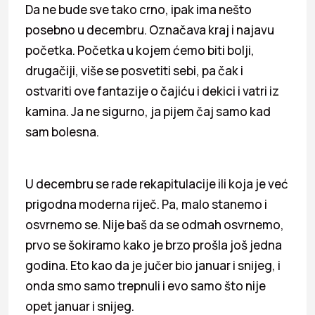
Da ne bude sve tako crno, ipak ima nešto
posebno u decembru. Označava kraj i najavu
početka. Početka u kojem ćemo biti bolji,
drugačiji, više se posvetiti sebi, pa čak i
ostvariti ove fantazije o čajiću i dekici i vatri iz
kamina. Ja ne sigurno, ja pijem čaj samo kad
sam bolesna.
U decembru se rade rekapitulacije ili koja je već
prigodna moderna riječ. Pa, malo stanemo i
osvrnemo se. Nije baš da se odmah osvrnemo,
prvo se šokiramo kako je brzo prošla još jedna
godina. Eto kao da je jučer bio januar i snijeg, i
onda smo samo trepnuli i evo samo što nije
opet januar i snijeg.