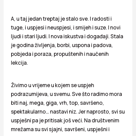
A, u taj jedan treptaj je stalo sve. I radosti i
tuge, i uspjesi i neuspjesi, i smijeh i suze. I novi
ljudi i stari ljudi. I nova iskustva i događaji. Stala
je godina življenja, borbi, uspona i padova,
pobjeda i poraza, propuštenih i naučenih
lekcija.
Živimo u vrijeme u kojem se uspjeh
podrazumijeva, u svemu. Sve što radimo mora
biti naj, mega, giga, vrh, top, savršeno,
spektakularno… nastavi niz. Jer naprosto, svi su
uspješni pa je pritisak još veći. Na društvenim
mrežama su svi sjajni, savršeni, uspješni i