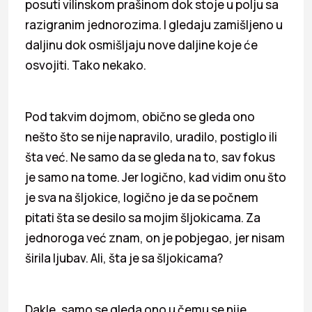
posuti vilinskom prašinom dok stoje u polju sa
razigranim jednorozima. I gledaju zamišljeno u
daljinu dok osmišljaju nove daljine koje će
osvojiti. Tako nekako.
Pod takvim dojmom, obično se gleda ono
nešto što se nije napravilo, uradilo, postiglo ili
šta već. Ne samo da se gleda na to, sav fokus
je samo na tome. Jer logično, kad vidim onu što
je sva na šljokice, logično je da se počnem
pitati šta se desilo sa mojim šljokicama. Za
jednoroga već znam, on je pobjegao, jer nisam
širila ljubav. Ali, šta je sa šljokicama?
Dakle, samo se gleda ono u čemu se nije