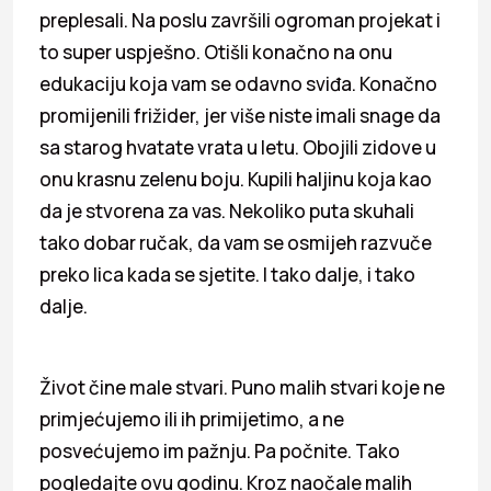
preplesali. Na poslu završili ogroman projekat i
to super uspješno. Otišli konačno na onu
edukaciju koja vam se odavno sviđa. Konačno
promijenili frižider, jer više niste imali snage da
sa starog hvatate vrata u letu. Obojili zidove u
onu krasnu zelenu boju. Kupili haljinu koja kao
da je stvorena za vas. Nekoliko puta skuhali
tako dobar ručak, da vam se osmijeh razvuče
preko lica kada se sjetite. I tako dalje, i tako
dalje.
Život čine male stvari. Puno malih stvari koje ne
primjećujemo ili ih primijetimo, a ne
posvećujemo im pažnju. Pa počnite. Tako
pogledajte ovu godinu. Kroz naočale malih