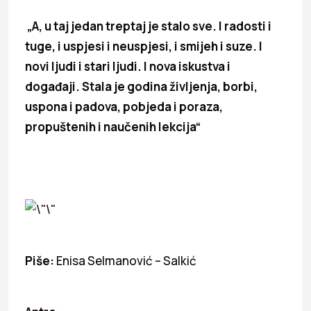
„A, u taj jedan treptaj je stalo sve. I radosti i
tuge, i uspjesi i neuspjesi, i smijeh i suze. I
novi ljudi i stari ljudi. I nova iskustva i
događaji. Stala je godina življenja, borbi,
uspona i padova, pobjeda i poraza,
propuštenih i naučenih lekcija“
Piše:
Enisa Selmanović – Salkić