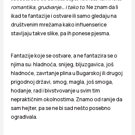
romantika, grudvanje… i tako to
. Ne znam da li
ikad te fantazije i ostvare ili samo gledaju na
društvenim mrežama kako influenserice
stavljaju takve slike, pa ih ponese pjesma.
Fantazije koje se ostvare, a ne fantazira se o
njima su: hladnoća, snijeg, bljuzgavica, još
hladnoće, zavrtanje plina u Bugarskoj ili drugoj
prigodnoj državi, smog, magla, još smoga,
hodanje, rad i bivstvovanje u svim tim
nepraktičnim okolnostima. Znamo od ranije da
sam hejter, pa se ne bi sad nešto posebno
ograđivala.