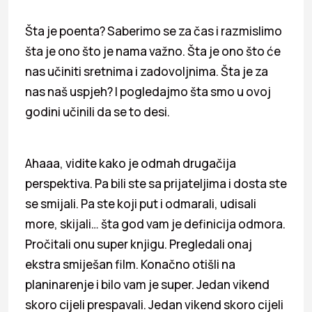
Šta je poenta? Saberimo se za čas i razmislimo
šta je ono što je nama važno. Šta je ono što će
nas učiniti sretnima i zadovoljnima. Šta je za
nas naš uspjeh? I pogledajmo šta smo u ovoj
godini učinili da se to desi.
Ahaaa, vidite kako je odmah drugačija
perspektiva. Pa bili ste sa prijateljima i dosta ste
se smijali. Pa ste koji put i odmarali, udisali
more, skijali… šta god vam je definicija odmora.
Pročitali onu super knjigu. Pregledali onaj
ekstra smiješan film. Konačno otišli na
planinarenje i bilo vam je super. Jedan vikend
skoro cijeli prespavali. Jedan vikend skoro cijeli