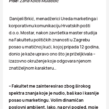
Piše:
Zana Kološ Mulabdić
Danijeli Brkić, menadžerici Ureda marketinga i
korporativnu komunikaciju Hrvatskih pošti
d.o.o. Mostar, nakon završetka master studija
na Fakultetu političkih znanosti u Zagrebu
posao u matičnoj kući, kojoj pripada 12 godina,
donio je kaže upravo ono što je priželjkivala –
izazovno okruženje koje odgovara njenom
znatiželjnom karakteru…
– Fakultet me zainteresirao zbog širokog
spektra znanja koje je nudio, baš kao i kasnije
posao u marketingu. Volim dinamičan
poslovni ambijent. Iako, na prvi pogled, moje