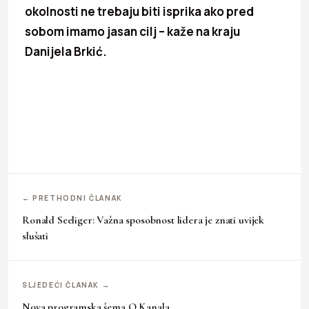
okolnosti ne trebaju biti isprika ako pred
sobom imamo jasan cilj – kaže na kraju
Danijela Brkić.
← PRETHODNI ČLANAK
Ronald Seeliger: Važna sposobnost lidera je znati uvijek
slušati
SLJEDEĆI ČLANAK →
Nova programska šema O Kanala