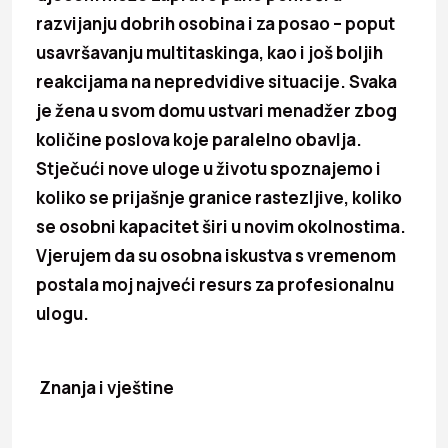
razvijanju dobrih osobina i za posao – poput
usavršavanju multitaskinga, kao i još boljih
reakcijama na nepredvidive situacije. Svaka
je žena u svom domu ustvari menadžer zbog
količine poslova koje paralelno obavlja.
Stječući nove uloge u životu spoznajemo i
koliko se prijašnje granice rastezljive, koliko
se osobni kapacitet širi u novim okolnostima.
Vjerujem da su osobna iskustva s vremenom
postala moj najveći resurs za profesionalnu
ulogu.
Znanja i vještine