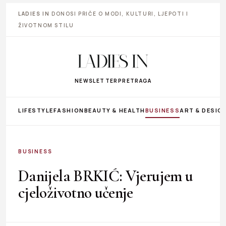
LADIES IN
DONOSI PRIČE O MODI, KULTURI, LJEPOTI I
ŽIVOTNOM STILU
NEWSLETTER
PRETRAGA
LIFESTYLE
FASHION
BEAUTY & HEALTH
BUSINESS
ART & DESIG
BUSINESS
Danijela BRKIĆ: Vjerujem u
cjeloživotno učenje