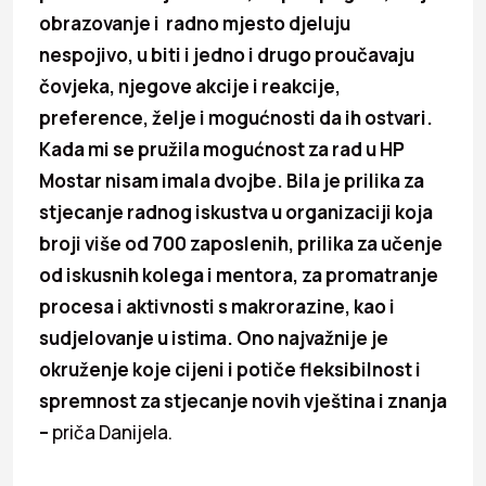
obrazovanje i radno mjesto djeluju
nespojivo, u biti i jedno i drugo proučavaju
čovjeka, njegove akcije i reakcije,
preference, želje i mogućnosti da ih ostvari.
Kada mi se pružila mogućnost za rad u HP
Mostar nisam imala dvojbe. Bila je prilika za
stjecanje radnog iskustva u organizaciji koja
broji više od 700 zaposlenih, prilika za učenje
od iskusnih kolega i mentora, za promatranje
procesa i aktivnosti s makrorazine, kao i
sudjelovanje u istima. Ono najvažnije je
okruženje koje cijeni i potiče fleksibilnost i
spremnost za stjecanje novih vještina i znanja
–
priča Danijela.