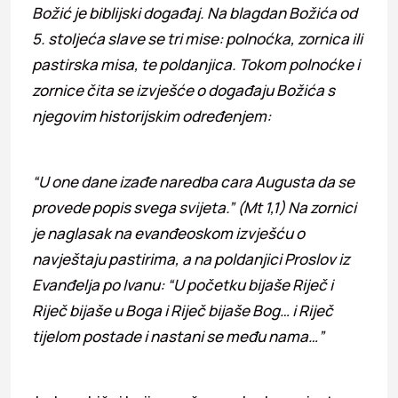
Božić je biblijski događaj. Na blagdan Božića od
5. stoljeća slave se tri mise: polnoćka, zornica ili
pastirska misa, te poldanjica. Tokom polnoćke i
zornice čita se izvješće o događaju Božića s
njegovim historijskim određenjem:
“U one dane izađe naredba cara Augusta da se
provede popis svega svijeta.” (Mt 1,1) Na zornici
je naglasak na evanđeoskom izvješću o
navještaju pastirima, a na poldanjici Proslov iz
Evanđelja po Ivanu: “U početku bijaše Riječ i
Riječ bijaše u Boga i Riječ bijaše Bog… i Riječ
tijelom postade i nastani se među nama…”