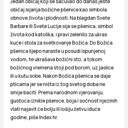
Jedan običaj koji se sačuvao do danas jeste
običaj sijanja božićne pšenice kao simbola
obnove života i plodnosti. Na blagdan Svete
Barbare ili Svete Lucije sije se pšenica, simbol
života kod katolika, i pravi zelenilo za ukras
kuće i stola za svetkovanje Božića. Do Božića
pšenica lijepo naraste u posudi ispunjenoj
vodom, te ukrašava božićni sto, a tokom
božićnog vremena stoji pod borom, uz jaslice
ili u kutu sobe. Nakon Božića pšenica se daje
pticama jer se ništa iz tog svetog doba ne
smije baciti. Prema narodnom vjerovanju,
gustoća iznikle pšenice, boja i sočnost njezinih
vlati najavit će bolju ili lošiju žetvu iduće
godine, piše Index hr.