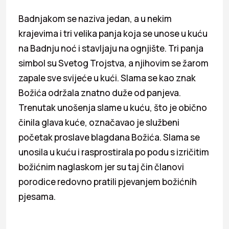
Badnjakom se naziva jedan, a u nekim
krajevima i tri velika panja koja se unose u kuću
na Badnju noć i stavljaju na ognjište. Tri panja
simbol su Svetog Trojstva, a njihovim se žarom
zapale sve svijeće u kući. Slama se kao znak
Božića održala znatno duže od panjeva.
Trenutak unošenja slame u kuću, što je obično
činila glava kuće, označavao je službeni
početak proslave blagdana Božića. Slama se
unosila u kuću i rasprostirala po podu s izričitim
božićnim naglaskom jer su taj čin članovi
porodice redovno pratili pjevanjem božićnih
pjesama.