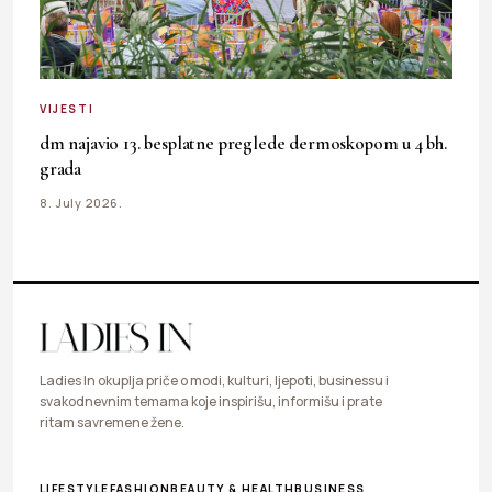
VIJESTI
dm najavio 13. besplatne preglede dermoskopom u 4 bh.
grada
8. July 2026.
Ladies In okuplja priče o modi, kulturi, ljepoti, businessu i
svakodnevnim temama koje inspirišu, informišu i prate
ritam savremene žene.
LIFESTYLE
FASHION
BEAUTY & HEALTH
BUSINESS