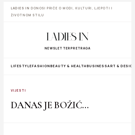
LADIES IN
DONOSI PRIČE O MODI, KULTURI, LJEPOTI I
ŽIVOTNOM STILU
NEWSLETTER
PRETRAGA
LIFESTYLE
FASHION
BEAUTY & HEALTH
BUSINESS
ART & DESIG
VIJESTI
DANAS JE BOŽIĆ…