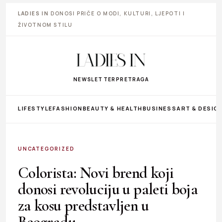
LADIES IN
DONOSI PRIČE O MODI, KULTURI, LJEPOTI I
ŽIVOTNOM STILU
NEWSLETTER
PRETRAGA
LIFESTYLE
FASHION
BEAUTY & HEALTH
BUSINESS
ART & DESIG
UNCATEGORIZED
Colorista: Novi brend koji
donosi revoluciju u paleti boja
za kosu predstavljen u
Beogradu