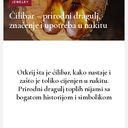
JEWELRY
Ćilibar – prirodni dragulj,
značenje i upotreba u nakitu
Otkrij šta je ćilibar, kako nastaje i
zašto je toliko cijenjen u nakitu.
Prirodni dragulj toplih nijansi sa
bogatom historijom i simbolikom