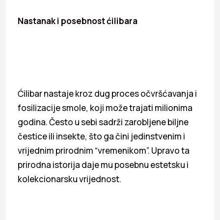
Nastanak i posebnost ćilibara
Ćilibar nastaje kroz dug proces očvršćavanja i
fosilizacije smole, koji može trajati milionima
godina. Često u sebi sadrži zarobljene biljne
čestice ili insekte, što ga čini jedinstvenim i
vrijednim prirodnim “vremenikom”. Upravo ta
prirodna istorija daje mu posebnu estetsku i
kolekcionarsku vrijednost.