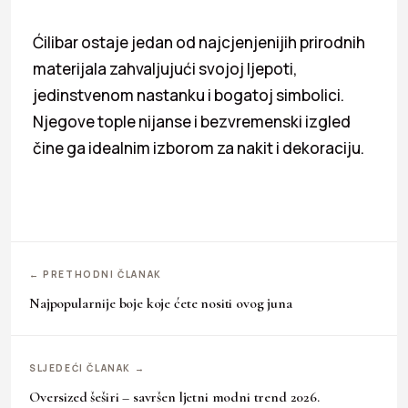
Ćilibar ostaje jedan od najcjenjenijih prirodnih
materijala zahvaljujući svojoj ljepoti,
jedinstvenom nastanku i bogatoj simbolici.
Njegove tople nijanse i bezvremenski izgled
čine ga idealnim izborom za nakit i dekoraciju.
← PRETHODNI ČLANAK
Najpopularnije boje koje ćete nositi ovog juna
SLJEDEĆI ČLANAK →
Oversized šeširi – savršen ljetni modni trend 2026.