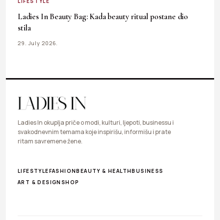
LIFESTYLE
Ladies In Beauty Bag: Kada beauty ritual postane dio
stila
29. July 2026.
Ladies In okuplja priče o modi, kulturi, ljepoti, businessu i
svakodnevnim temama koje inspirišu, informišu i prate
ritam savremene žene.
LIFESTYLE
FASHION
BEAUTY & HEALTH
BUSINESS
ART & DESIGN
SHOP