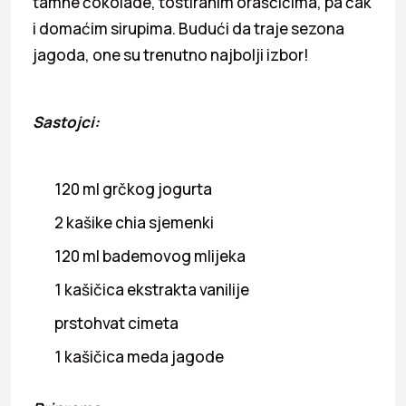
tamne čokolade, tostiranim oraščićima, pa čak
i domaćim sirupima. Budući da traje sezona
jagoda, one su trenutno najbolji izbor!
Sastojci:
120 ml grčkog jogurta
2 kašike chia sjemenki
120 ml bademovog mlijeka
1 kašičica ekstrakta vanilije
prstohvat cimeta
1 kašičica meda jagode