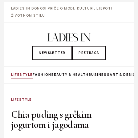
LADIES IN
DONOSI PRIČE O MODI, KULTURI, LJEPOTI I
ŽIVOTNOM STILU
NEWSLETTER
PRETRAGA
LIFESTYLE
FASHION
BEAUTY & HEALTH
BUSINESS
ART & DESIG
LIFESTYLE
Chia puding s grčkim
jogurtom i jagodama