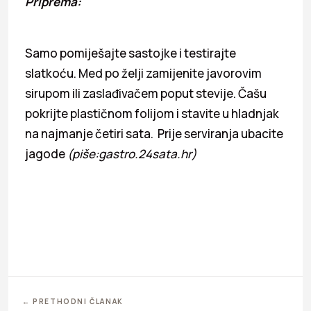
Priprema:
Samo pomiješajte sastojke i testirajte
slatkoću. Med po želji zamijenite javorovim
sirupom ili zaslađivačem poput stevije. Čašu
pokrijte plastičnom folijom i stavite u hladnjak
na najmanje četiri sata. Prije serviranja ubacite
jagode
(piše:gastro.24sata.hr)
← PRETHODNI ČLANAK