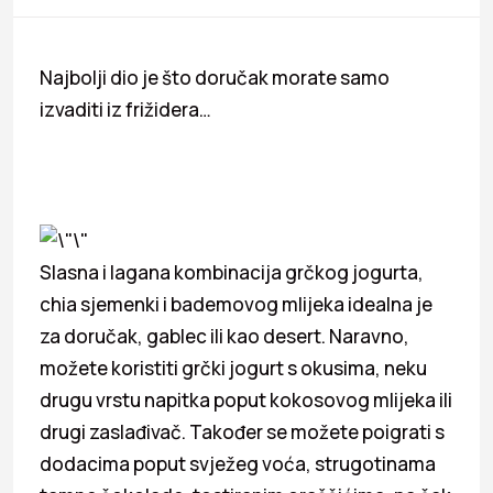
Najbolji dio je što doručak morate samo
izvaditi iz frižidera…
Slasna i lagana kombinacija grčkog jogurta,
chia sjemenki i bademovog mlijeka idealna je
za doručak, gablec ili kao desert. Naravno,
možete koristiti grčki jogurt s okusima, neku
drugu vrstu napitka poput kokosovog mlijeka ili
drugi zaslađivač. Također se možete poigrati s
dodacima poput svježeg voća, strugotinama