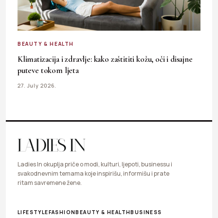
BEAUTY & HEALTH
Klimatizacija i zdravlje: kako zaštititi kožu, oči i disajne
puteve tokom ljeta
27. July 2026.
Ladies In okuplja priče o modi, kulturi, ljepoti, businessu i
svakodnevnim temama koje inspirišu, informišu i prate
ritam savremene žene.
LIFESTYLE
FASHION
BEAUTY & HEALTH
BUSINESS