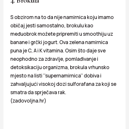
4. Brokula
S obzirom na to da nije namirnica koju imamo
običaj jesti samostalno, brokulu kao
međuobrok možete pripremiti u smoothiju uz
banane i grčki jogurt. Ova zelena namirnica
puna je C, A i K vitamina. Osim što daje sve
neophodno za zdravlje, pomlađivanje i
detoksikaciju organizma, brokula vrhunsko
mjesto na listi ‘’supernamirnica’’ dobiva i
zahvaljujući visokoj dozi sulforafana za koji se
smatra da sprječava rak.
(zadovoljna.hr)