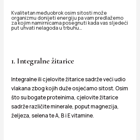
Kvalitetan međuobrok osim sitosti može
organizmu donijeti energiju pa vam predlažemo
za kojim namirnicama posegnuti kada vas sljedeći
put uhvati nelagoda u trbuhu…
1. Integralne žitarice
Integralne ili cjelovite žitarice sadrže veći udio
vlakana zbog kojih duže osjećamo sitost. Osim
što su bogate proteinima, cjelovite žitarice
sadrže različite minerale, poput magnezija,
željeza, selena te A, B i E vitamine.