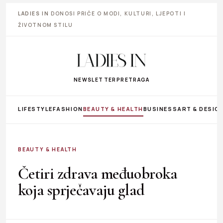
LADIES IN
DONOSI PRIČE O MODI, KULTURI, LJEPOTI I
ŽIVOTNOM STILU
NEWSLETTER
PRETRAGA
LIFESTYLE
FASHION
BEAUTY & HEALTH
BUSINESS
ART & DESIG
BEAUTY & HEALTH
Četiri zdrava međuobroka
koja sprječavaju glad