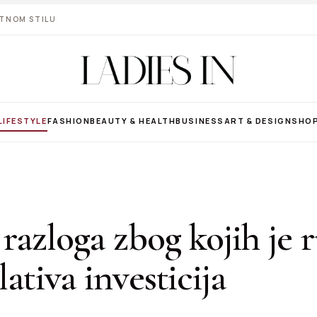
VOTNOM STILU
LIFESTYLE
FASHION
BEAUTY & HEALTH
BUSINESS
ART & DESIGN
SHO
 razloga zbog kojih je 
lativa investicija