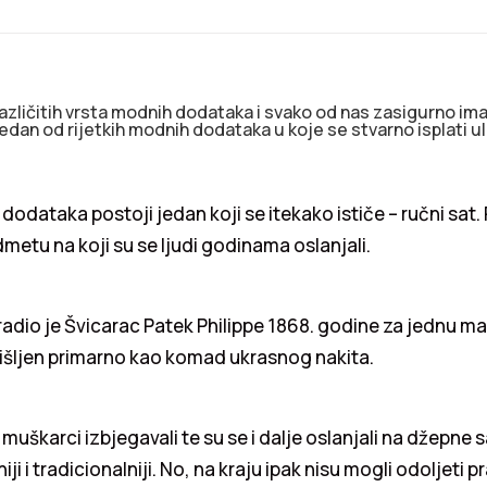
zličitih vrsta modnih dodataka i svako od nas zasigurno ima
 jedan od rijetkih modnih dodataka u koje se stvarno isplati ul
odataka postoji jedan koji se itekako ističe – ručni sat. R
tu na koji su se ljudi godinama oslanjali.
izradio je Švicarac Patek Philippe 1868. godine za jednu m
išljen primarno kao komad ukrasnog nakita.
muškarci izbjegavali te su se i dalje oslanjali na džepne 
niji i tradicionalniji. No, na kraju ipak nisu mogli odoljeti p