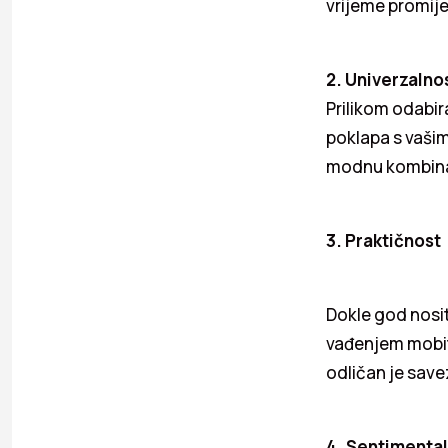
vrijeme promijen
2. Univerzalno
Prilikom odabira
poklapa s vašim
modnu kombinaci
3. Praktičnost
Dokle god nosit
vađenjem mobite
odličan je save
4. Sentimenta