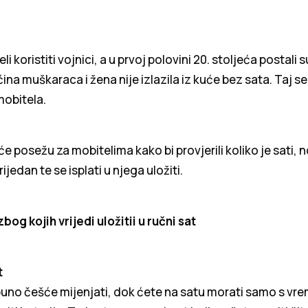
li koristiti vojnici, a u prvoj polovini 20. stoljeća postali s
ćina muškaraca i žena nije izlazila iz kuće bez sata. Taj s
mobitela.
e posežu za mobitelima kako bi provjerili koliko je sati, no
ijedan te se isplati u njega uložiti.
bog kojih vrijedi uložitii u ručni sat
t
puno češće mijenjati, dok ćete na satu morati samo s vr