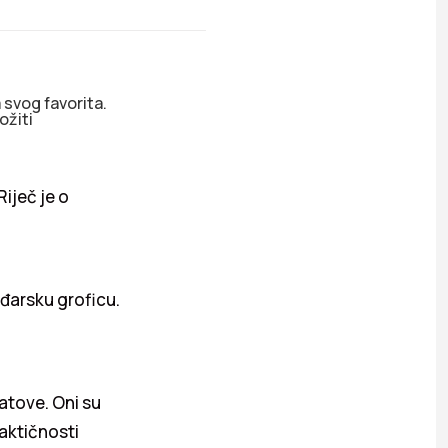
 svog favorita.
ožiti
iječ je o
ađarsku groficu.
satove. Oni su
raktičnosti