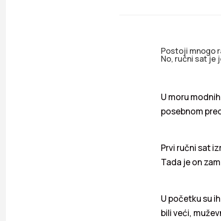
Postoji mnogo ra
No, ručni sat je
U moru modnih d
posebnom predme
Prvi ručni sat 
Tada je on zam
U početku su ih 
bili veći, mužev