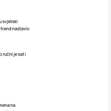
u svjetski
e trend nastavio
 ručni je sat i
emena na