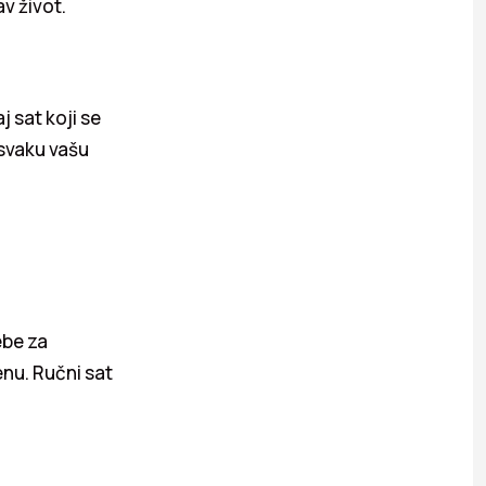
av život.
j sat koji se
 svaku vašu
ebe za
enu. Ručni sat