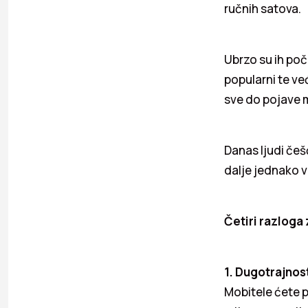
ručnih satova.
Ubrzo su ih poče
popularni te ve
sve do pojave 
Danas ljudi češć
dalje jednako vr
Četiri razloga z
1. Dugotrajnos
Mobitele ćete 