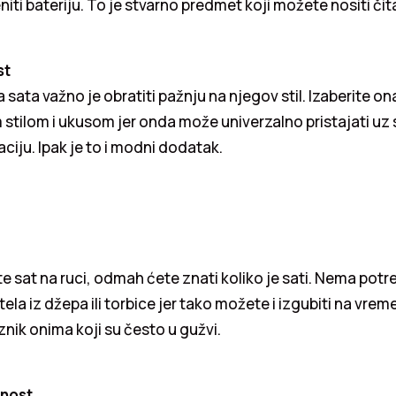
iti bateriju. To je stvarno predmet koji možete nositi čit
st
 sata važno je obratiti pažnju na njegov stil. Izaberite ona
 stilom i ukusom jer onda može univerzalno pristajati uz
ju. Ipak je to i modni dodatak.
e sat na ruci, odmah ćete znati koliko je sati. Nema potr
la iz džepa ili torbice jer tako možete i izgubiti na vrem
znik onima koji su često u gužvi.
lnost