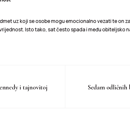
edmet uz koji se osobe mogu emocionalno vezati te on za
rijednost. Isto tako, sat često spada i među obiteljsko n
ennedy i tajnovitoj
Sedam odličnih b