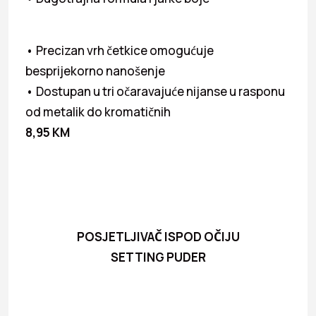
• Precizan vrh četkice omogućuje
besprijekorno nanošenje
• Dostupan u tri očaravajuće nijanse u rasponu
od metalik do kromatičnih
8,95 KM
POSJETLJIVAČ ISPOD OČIJU
SETTING PUDER