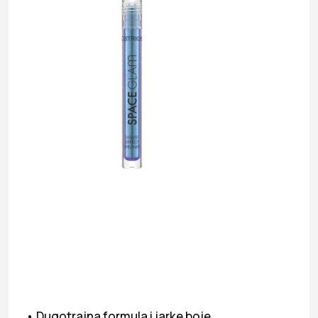
• Dugotrajna formula i jarke boje