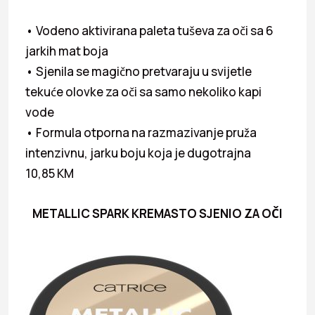
• Vodeno aktivirana paleta tuševa za oči sa 6
jarkih mat boja
• Sjenila se magično pretvaraju u svijetle
tekuće olovke za oči sa samo nekoliko kapi
vode
• Formula otporna na razmazivanje pruža
intenzivnu, jarku boju koja je dugotrajna
10,85 KM
METALLIC SPARK KREMASTO SJENIO ZA OČI