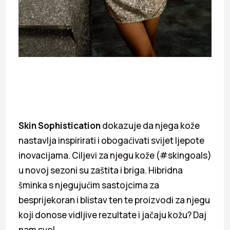
Skin Sophistication
dokazuje da njega kože
nastavlja inspirirati i obogaćivati svijet ljepote
inovacijama. Ciljevi za njegu kože (#skingoals)
u novoj sezoni su zaštita i briga. Hibridna
šminka s njegujućim sastojcima za
besprijekoran i blistav ten te proizvodi za njegu
koji donose vidljive rezultate i jačaju kožu? Daj
nam sve!