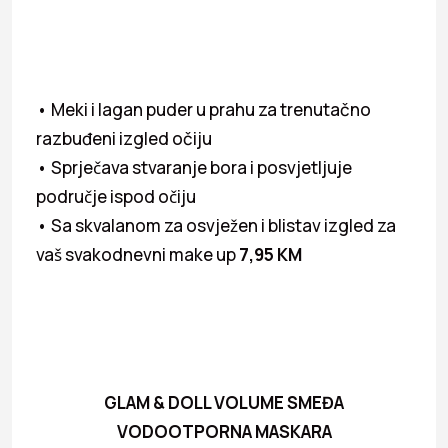
• Meki i lagan puder u prahu za trenutačno
razbuđeni izgled očiju
• Sprječava stvaranje bora i posvjetljuje
područje ispod očiju
• Sa skvalanom za osvježen i blistav izgled za
vaš svakodnevni make up
7,95 KM
GLAM & DOLL
VOLUME SMEĐA
VODOOTPORNA MASKARA