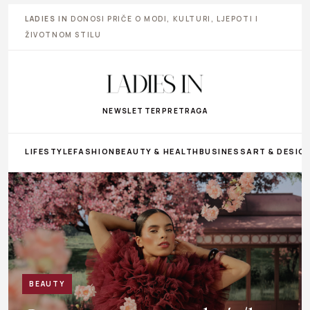
LADIES IN
DONOSI PRIČE O MODI, KULTURI, LJEPOTI I
ŽIVOTNOM STILU
NEWSLETTER
PRETRAGA
LIFESTYLE
FASHION
BEAUTY & HEALTH
BUSINESS
ART & DESIG
BEAUTY