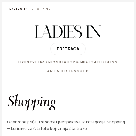
LADIES IN
· SHOPPING
PRETRAGA
LIFESTYLE
FASHION
BEAUTY & HEALTH
BUSINESS
ART & DESIGN
SHOP
Shopping
Odabrane priče, trendovi i perspektive iz kategorije Shopping
— kuriranu za čitatelje koji znaju šta traže.