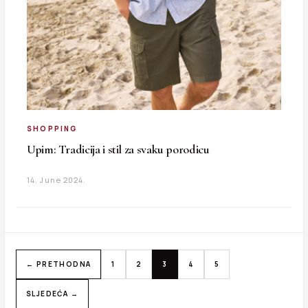
SHOPPING
Upim: Tradicija i stil za svaku porodicu
14. June 2024.
← PRETHODNA
1
2
3
4
5
SLJEDEĆA →