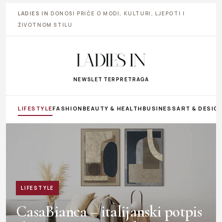
LADIES IN
DONOSI PRIČE O MODI, KULTURI, LJEPOTI I
ŽIVOTNOM STILU
NEWSLETTER
PRETRAGA
LIFESTYLE
FASHION
BEAUTY & HEALTH
BUSINESS
ART & DESIG
LIFESTYLE
CasaBianca – italijanski potpis