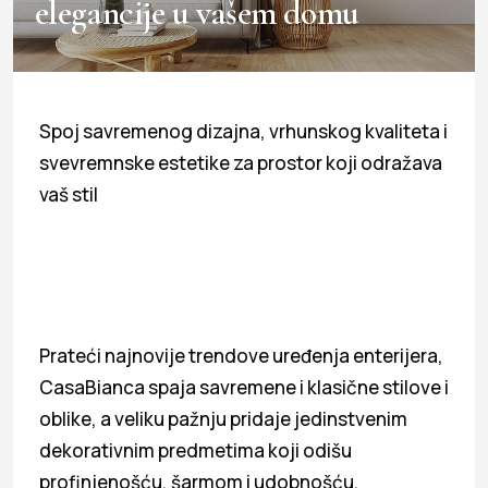
elegancije u vašem domu
Spoj savremenog dizajna, vrhunskog kvaliteta i
svevremnske estetike za prostor koji odražava
vaš stil
Prateći najnovije trendove uređenja enterijera,
CasaBianca spaja savremene i klasične stilove i
oblike, a veliku pažnju pridaje jedinstvenim
dekorativnim predmetima koji odišu
profinjenošću, šarmom i udobnošću.