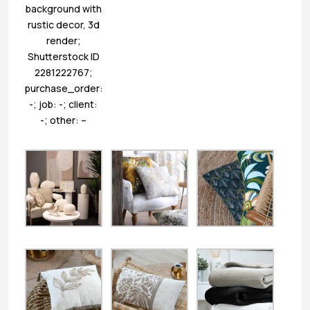
background with
rustic decor, 3d
render;
Shutterstock ID
2281222767;
purchase_order:
-; job: -; client:
-; other: –