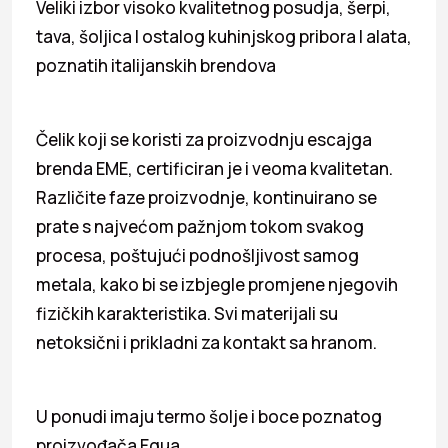
Veliki izbor visoko kvalitetnog posudja, šerpi,
tava, šoljica I ostalog kuhinjskog pribora I alata,
poznatih italijanskih brendova
Čelik koji se koristi za proizvodnju escajga
brenda EME, certificiran je i veoma kvalitetan.
Različite faze proizvodnje, kontinuirano se
prate s najvećom pažnjom tokom svakog
procesa, poštujući podnošljivost samog
metala, kako bi se izbjegle promjene njegovih
fizičkih karakteristika. Svi materijali su
netoksični i prikladni za kontakt sa hranom.
U ponudi imaju termo šolje i boce poznatog
proizvođača Equa.