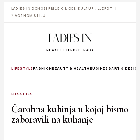
LADIES IN
DONOSI PRIČE O MODI, KULTURI, LJEPOTI I
ŽIVOTNOM STILU
NEWSLETTER
PRETRAGA
LIFESTYLE
FASHION
BEAUTY & HEALTH
BUSINESS
ART & DESIG
LIFESTYLE
Čarobna kuhinja u kojoj bismo
zaboravili na kuhanje