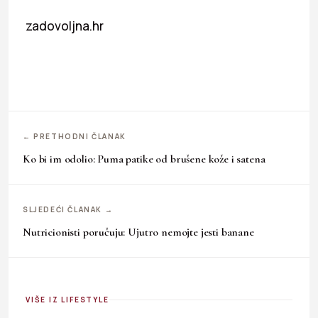
zadovoljna.hr
← PRETHODNI ČLANAK
Ko bi im odolio: Puma patike od brušene kože i satena
SLJEDEĆI ČLANAK →
Nutricionisti poručuju: Ujutro nemojte jesti banane
VIŠE IZ LIFESTYLE