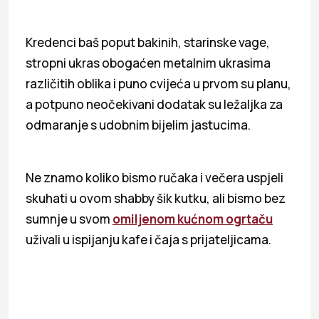
Kredenci baš poput bakinih, starinske vage,
stropni ukras obogaćen metalnim ukrasima
različitih oblika i puno cvijeća u prvom su planu,
a potpuno neočekivani dodatak su ležaljka za
odmaranje s udobnim bijelim jastucima.
Ne znamo koliko bismo ručaka i večera uspjeli
skuhati u ovom shabby šik kutku, ali bismo bez
sumnje u svom
omiljenom kućnom ogrtaču
uživali u ispijanju kafe i čaja s prijateljicama.