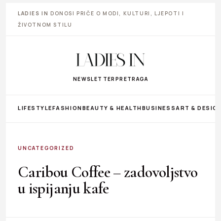
LADIES IN
DONOSI PRIČE O MODI, KULTURI, LJEPOTI I
ŽIVOTNOM STILU
NEWSLETTER
PRETRAGA
LIFESTYLE
FASHION
BEAUTY & HEALTH
BUSINESS
ART & DESIG
UNCATEGORIZED
Caribou Coffee – zadovoljstvo
u ispijanju kafe