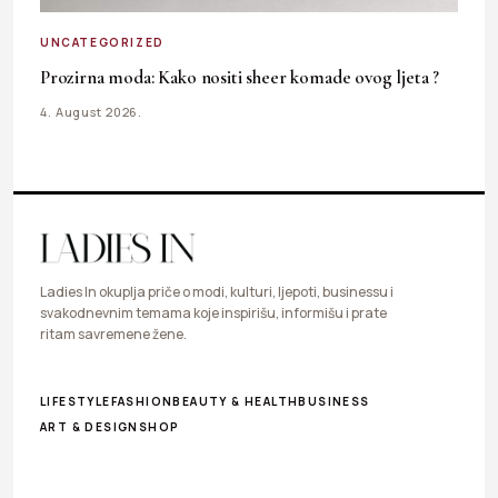
UNCATEGORIZED
Prozirna moda: Kako nositi sheer komade ovog ljeta ?
4. August 2026.
Ladies In okuplja priče o modi, kulturi, ljepoti, businessu i
svakodnevnim temama koje inspirišu, informišu i prate
ritam savremene žene.
LIFESTYLE
FASHION
BEAUTY & HEALTH
BUSINESS
ART & DESIGN
SHOP