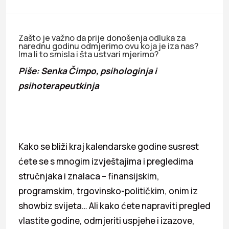
Zašto je važno da prije donošenja odluka za
narednu godinu odmjerimo ovu koja je iza nas?
Ima li to smisla i šta ustvari mjerimo?
Piše: Senka Čimpo, psihologinja i
psihoterapeutkinja
Kako se bliži kraj kalendarske godine susrest
ćete se s mnogim izvještajima i pregledima
stručnjaka i znalaca – finansijskim,
programskim, trgovinsko-političkim, onim iz
showbiz svijeta… Ali kako ćete napraviti pregled
vlastite godine, odmjeriti uspjehe i izazove,