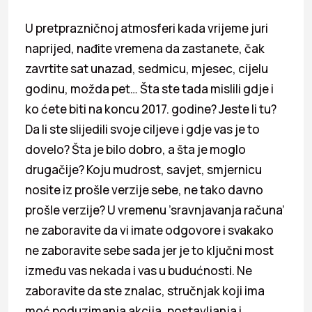
U pretprazničnoj atmosferi kada vrijeme juri
naprijed, nađite vremena da zastanete, čak
zavrtite sat unazad, sedmicu, mjesec, cijelu
godinu, možda pet… Šta ste tada mislili gdje i
ko ćete biti na koncu 2017. godine? Jeste li tu?
Da li ste slijedili svoje ciljeve i gdje vas je to
dovelo? Šta je bilo dobro, a šta je moglo
drugačije? Koju mudrost, savjet, smjernicu
nosite iz prošle verzije sebe, ne tako davno
prošle verzije? U vremenu ’sravnjavanja računa’
ne zaboravite da vi imate odgovore i svakako
ne zaboravite sebe sada jer je to ključni most
između vas nekada i vas u budućnosti. Ne
zaboravite da ste znalac, stručnjak koji ima
moć poduzimanja akcija, postavljanja i