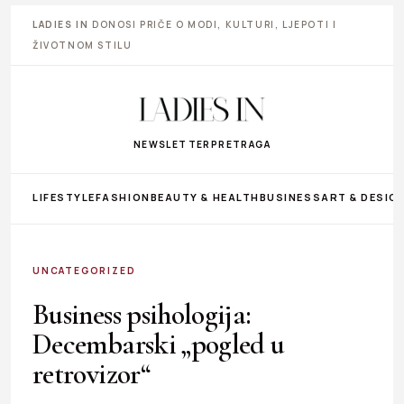
LADIES IN
DONOSI PRIČE O MODI, KULTURI, LJEPOTI I
ŽIVOTNOM STILU
NEWSLETTER
PRETRAGA
LIFESTYLE
FASHION
BEAUTY & HEALTH
BUSINESS
ART & DESIG
UNCATEGORIZED
Business psihologija:
Decembarski „pogled u
retrovizor“