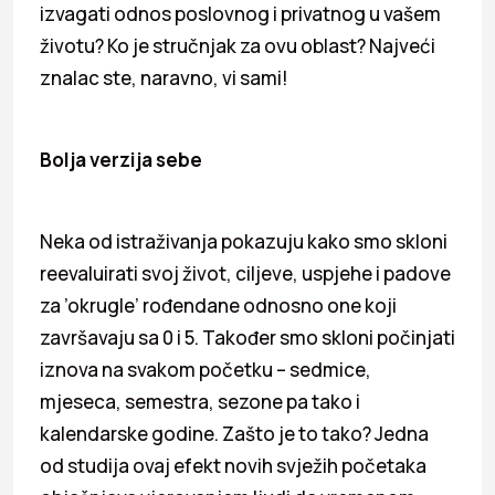
izvagati odnos poslovnog i privatnog u vašem
životu? Ko je stručnjak za ovu oblast? Najveći
znalac ste, naravno, vi sami!
Bolja verzija sebe
Neka od istraživanja pokazuju kako smo skloni
reevaluirati svoj život, ciljeve, uspjehe i padove
za ’okrugle’ rođendane odnosno one koji
završavaju sa 0 i 5. Također smo skloni počinjati
iznova na svakom početku – sedmice,
mjeseca, semestra, sezone pa tako i
kalendarske godine. Zašto je to tako? Jedna
od studija ovaj efekt novih svježih početaka