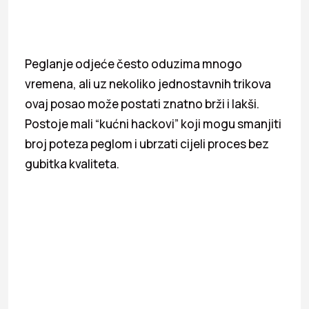
Peglanje odjeće često oduzima mnogo
vremena, ali uz nekoliko jednostavnih trikova
ovaj posao može postati znatno brži i lakši.
Postoje mali “kućni hackovi” koji mogu smanjiti
broj poteza peglom i ubrzati cijeli proces bez
gubitka kvaliteta.