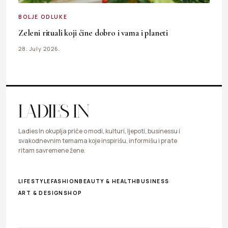
BOLJE ODLUKE
Zeleni rituali koji čine dobro i vama i planeti
28. July 2026.
Ladies In okuplja priče o modi, kulturi, ljepoti, businessu i
svakodnevnim temama koje inspirišu, informišu i prate
ritam savremene žene.
LIFESTYLE
FASHION
BEAUTY & HEALTH
BUSINESS
ART & DESIGN
SHOP