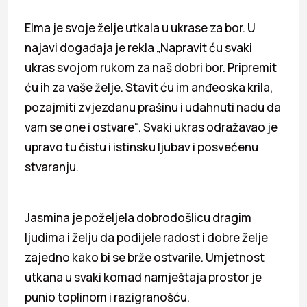
Elma je svoje želje utkala u ukrase za bor. U
najavi događaja je rekla „Napravit ću svaki
ukras svojom rukom za naš dobri bor. Pripremit
ću ih za vaše želje. Stavit ću im anđeoska krila,
pozajmiti zvjezdanu prašinu i udahnuti nadu da
vam se one i ostvare“. Svaki ukras odražavao je
upravo tu čistu i istinsku ljubav i posvećenu
stvaranju.
Jasmina je poželjela dobrodošlicu dragim
ljudima i želju da podijele radost i dobre želje
zajedno kako bi se brže ostvarile. Umjetnost
utkana u svaki komad namještaja prostor je
punio toplinom i razigranošću.