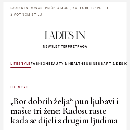
LADIES IN
DONOSI PRIČE O MODI, KULTURI, LJEPOTI I
ŽIVOTNOM STILU
NEWSLETTER
PRETRAGA
LIFESTYLE
FASHION
BEAUTY & HEALTH
BUSINESS
ART & DESIG
LIFESTYLE
„Bor dobrih želja“ pun ljubavi i
mašte tri žene: Radost raste
kada se dijeli s drugim ljudima