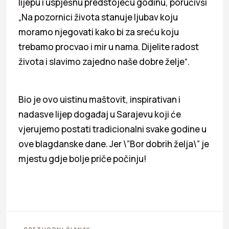
lijepu i uspješnu predstojeću godinu, poručivši
„Na pozornici života stanuje ljubav koju
moramo njegovati kako bi za sreću koju
trebamo procvao i mir u nama. Dijelite radost
života i slavimo zajedno naše dobre želje“.
Bio je ovo uistinu maštovit, inspirativan i
nadasve lijep događaj u Sarajevu koji će
vjerujemo postati tradicionalni svake godine u
ove blagdanske dane. Jer \”Bor dobrih želja\” je
mjestu gdje bolje priče počinju!