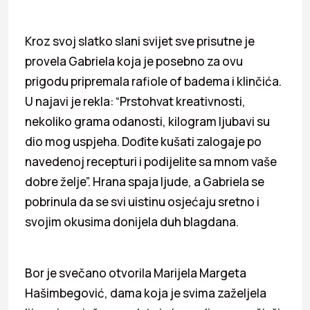
Kroz svoj slatko slani svijet sve prisutne je
provela Gabriela koja je posebno za ovu
prigodu pripremala rafiole of badema i klinčića.
U najavi je rekla: “Prstohvat kreativnosti,
nekoliko grama odanosti, kilogram ljubavi su
dio mog uspjeha. Dođite kušati zalogaje po
navedenoj recepturi i podijelite sa mnom vaše
dobre želje”. Hrana spaja ljude, a Gabriela se
pobrinula da se svi uistinu osjećaju sretno i
svojim okusima donijela duh blagdana.
Bor je svečano otvorila Marijela Margeta
Hašimbegović, dama koja je svima zaželjela