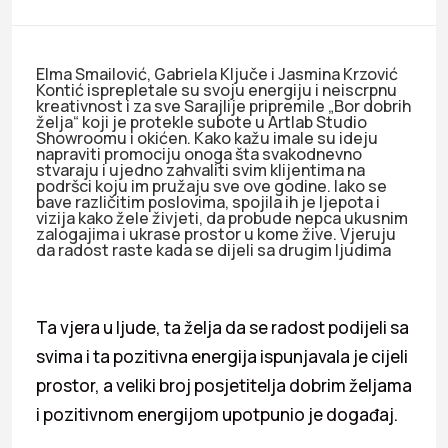
Elma Smailović, Gabriela Ključe i Jasmina Krzović
Kontić isprepletale su svoju energiju i neiscrpnu
kreativnost i za sve Sarajlije pripremile „Bor dobrih
želja“ koji je protekle subote u Artlab Studio
Showroomu i okićen. Kako kažu imale su ideju
napraviti promociju onoga šta svakodnevno
stvaraju i ujedno zahvaliti svim klijentima na
podršci koju im pružaju sve ove godine. Iako se
bave različitim poslovima, spojila ih je ljepota i
vizija kako žele živjeti, da probude nepca ukusnim
zalogajima i ukrase prostor u kome žive. Vjeruju
da radost raste kada se dijeli sa drugim ljudima
Ta vjera u ljude, ta želja da se radost podijeli sa
svima i ta pozitivna energija ispunjavala je cijeli
prostor, a veliki broj posjetitelja dobrim željama
i pozitivnom energijom upotpunio je događaj.