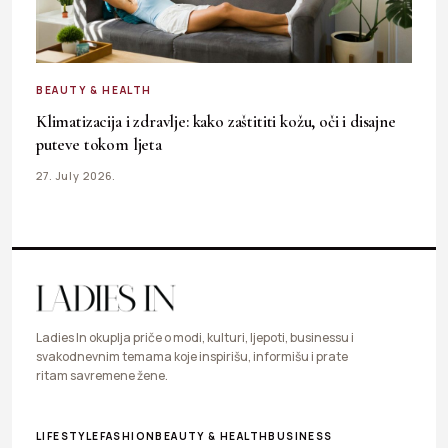
BEAUTY & HEALTH
Klimatizacija i zdravlje: kako zaštititi kožu, oči i disajne
puteve tokom ljeta
27. July 2026.
Ladies In okuplja priče o modi, kulturi, ljepoti, businessu i
svakodnevnim temama koje inspirišu, informišu i prate
ritam savremene žene.
LIFESTYLE
FASHION
BEAUTY & HEALTH
BUSINESS