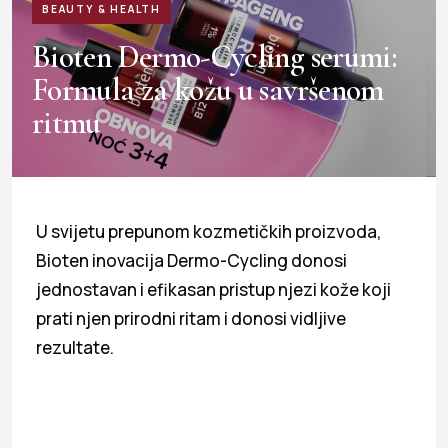
BEAUTY & HEALTH
Bioten Dermo-Cycling serumi:
Formula za kožu u savršenom
ritmu
U svijetu prepunom kozmetičkih proizvoda,
Bioten inovacija Dermo-Cycling donosi
jednostavan i efikasan pristup njezi kože koji
prati njen prirodni ritam i donosi vidljive
rezultate.