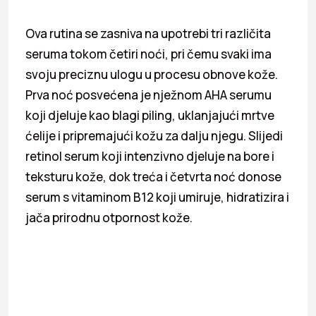
Ova rutina se zasniva na upotrebi tri različita
seruma tokom četiri noći, pri čemu svaki ima
svoju preciznu ulogu u procesu obnove kože.
Prva noć posvećena je nježnom AHA serumu
koji djeluje kao blagi piling, uklanjajući mrtve
ćelije i pripremajući kožu za dalju njegu. Slijedi
retinol serum koji intenzivno djeluje na bore i
teksturu kože, dok treća i četvrta noć donose
serum s vitaminom B12 koji umiruje, hidratizira i
jača prirodnu otpornost kože.