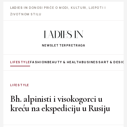
LADIES IN
DONOSI PRIČE O MODI, KULTURI, LJEPOTI I
ŽIVOTNOM STILU
NEWSLETTER
PRETRAGA
LIFESTYLE
FASHION
BEAUTY & HEALTH
BUSINESS
ART & DESIG
LIFESTYLE
Bh. alpinisti i visokogorci u
kreću na ekspediciju u Rusiju