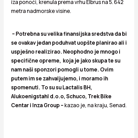
iza ponoći, krenula prema vrhu Elbrus na 5. 642
metra nadmorske visine.
– Potrebna su velika finansijska sredstva da bi
se ovakav jedan poduhvat uopšte planirao ali i
uspješno realizirao. Neophodno je mnogo i
specifične opreme, koja je jako skupa te su
nam naši sponzori pomogli u tome. Ovim
putem im se zahvaljujemo, i moramo ih
spomenuti. To su su Lactalis BH,
Alukoenigstahl d.o.o, Schuco, Trek Bike
Centar i Inza Group –
kazao je, na kraju, Senad.