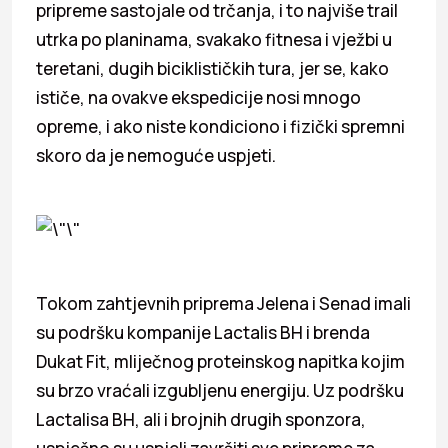
pripreme sastojale od trčanja, i to najviše trail
utrka po planinama, svakako fitnesa i vježbi u
teretani, dugih biciklističkih tura, jer se, kako
ističe, na ovakve ekspedicije nosi mnogo
opreme, i ako niste kondiciono i fizički spremni
skoro da je nemoguće uspjeti.
Tokom zahtjevnih priprema Jelena i Senad imali
su podršku kompanije Lactalis BH i brenda
Dukat Fit, mliječnog proteinskog napitka kojim
su brzo vraćali izgubljenu energiju. Uz podršku
Lactalisa BH, ali i brojnih drugih sponzora,