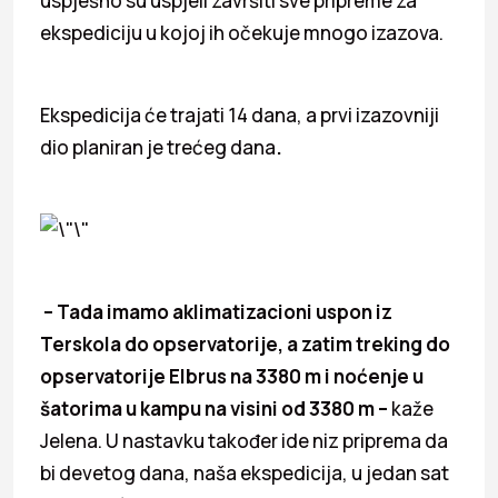
uspješno su uspjeli završiti sve pripreme za
ekspediciju u kojoj ih očekuje mnogo izazova.
Ekspedicija će trajati 14 dana, a prvi izazovniji
dio planiran je trećeg dana
.
– Tada imamo aklimatizacioni uspon iz
Terskola do opservatorije, a zatim treking do
opservatorije Elbrus na 3380 m i noćenje u
šatorima u kampu na visini od 3380 m –
kaže
Jelena. U nastavku također ide niz priprema da
bi devetog dana, naša ekspedicija, u jedan sat