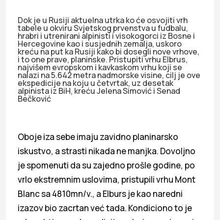
Dok je u Rusiji aktuelna utrka ko će osvojiti vrh
tabele u okviru Svjetskog prvenstva u fudbalu,
hrabri i utrenirani alpinisti i visokogorci iz Bosne i
Hercegovine kao i susjednih zemalja, uskoro
kreću na put ka Rusiji kako bi dosegli nove vrhove,
i to one prave, planinske. Pristupiti vrhu Elbrus,
najvišem evropskom i kavkaskom vrhu koji se
nalazi na 5.642 metra nadmorske visine, cilj je ove
ekspedicije na koju u četvrtak, uz desetak
alpinista iz BiH, kreću Jelena Simović i Senad
Bečković
Oboje iza sebe imaju zavidno planinarsko
iskustvo, a strasti nikada ne manjka. Dovoljno
je spomenuti da su zajedno prošle godine, po
vrlo ekstremnim uslovima, pristupili vrhu Mont
Blanc sa 4810mn/v., a Elburs je kao naredni
izazov bio zacrtan već tada. Kondiciono to je