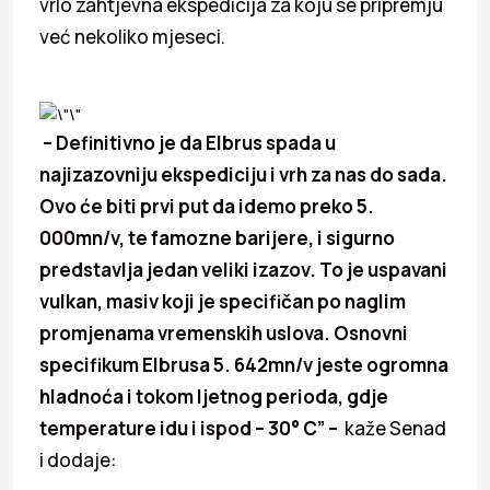
vrlo zahtjevna ekspedicija za koju se pripremju
već nekoliko mjeseci.
–
Definitivno je da Elbrus spada u
najizazovniju ekspediciju i vrh za nas do sada.
Ovo će biti prvi put da idemo preko 5.
000mn/v, te famozne barijere, i sigurno
predstavlja jedan veliki izazov. To je uspavani
vulkan, masiv koji je specifičan po naglim
promjenama vremenskih uslova. Osnovni
specifikum Elbrusa 5. 642mn/v jeste ogromna
hladnoća i tokom ljetnog perioda, gdje
temperature idu i ispod – 30° C” –
kaže Senad
i dodaje: