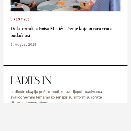
LIFESTYLE
Doktorandica Enisa Mekić: Učenje koje otvara vrata
budućnosti
3. August 2026.
Ladies In okuplja priče o modi, kulturi, ljepoti, businessu i
svakodnevnim temama koje inspirišu, informišu i prate
ritam savremene žene.
LIFESTYLE
FASHION
BEAUTY & HEALTH
BUSINESS
ART & DESIGN
SHOP