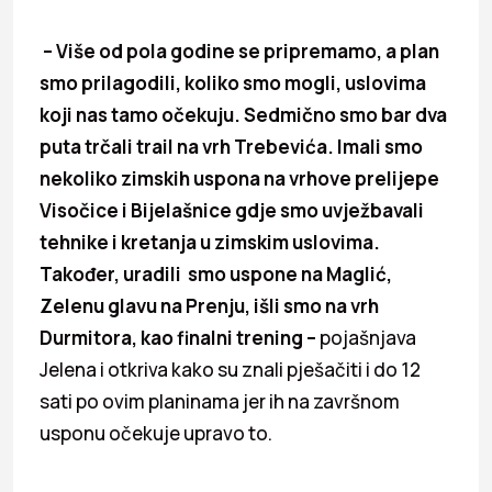
– Više od pola godine se pripremamo, a plan
smo prilagodili, koliko smo mogli, uslovima
koji nas tamo očekuju. Sedmično smo bar dva
puta trčali trail na vrh Trebevića. Imali smo
nekoliko zimskih uspona na vrhove prelijepe
Visočice i Bijelašnice gdje smo uvježbavali
tehnike i kretanja u zimskim uslovima.
Također, uradili smo uspone na Maglić,
Zelenu glavu na Prenju, išli smo na vrh
Durmitora, kao finalni trening –
pojašnjava
Jelena i otkriva kako su znali pješačiti i do 12
sati po ovim planinama jer ih na završnom
usponu očekuje upravo to.