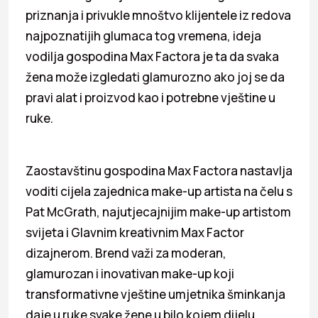
priznanja i privukle mnoštvo klijentele iz redova
najpoznatijih glumaca tog vremena, ideja
vodilja gospodina Max Factora je ta da svaka
žena može izgledati glamurozno ako joj se da
pravi alat i proizvod kao i potrebne vještine u
ruke.
Zaostavštinu gospodina Max Factora nastavlja
voditi cijela zajednica make-up artista na čelu s
Pat McGrath, najutjecajnijim make-up artistom
svijeta i Glavnim kreativnim Max Factor
dizajnerom. Brend važi za moderan,
glamurozan i inovativan make-up koji
transformativne vještine umjetnika šminkanja
daje u ruke svake žene u bilo kojem dijelu