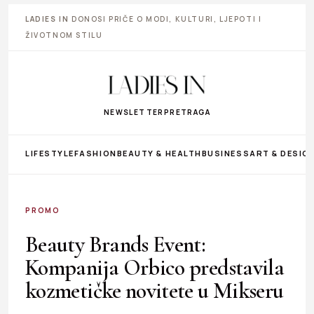
LADIES IN
DONOSI PRIČE O MODI, KULTURI, LJEPOTI I
ŽIVOTNOM STILU
NEWSLETTER
PRETRAGA
LIFESTYLE
FASHION
BEAUTY & HEALTH
BUSINESS
ART & DESIG
PROMO
Beauty Brands Event:
Kompanija Orbico predstavila
kozmetičke novitete u Mikseru