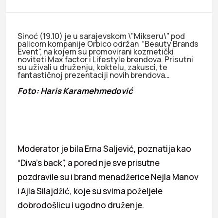
Sinoć (19.10) je u sarajevskom \”Mikseru\” pod
palicom kompanije Orbico održan “Beauty Brands
Event”, na kojem su promovirani kozmetički
noviteti Max factor i Lifestyle brendova. Prisutni
su uživali u druženju, koktelu, zakusci, te
fantastičnoj prezentaciji novih brendova…
Foto: Haris Karamehmedović
Moderator je bila Erna Saljević, poznatija kao
“Diva’s back”, a pored nje sve prisutne
pozdravile su i brand menadžerice Nejla Manov
i Ajla Silajdžić, koje su svima poželjele
dobrodošlicu i ugodno druženje.