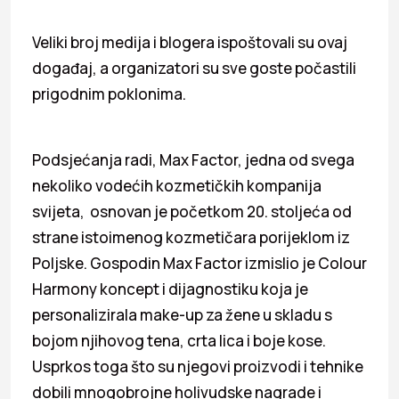
Veliki broj medija i blogera ispoštovali su ovaj
događaj, a organizatori su sve goste počastili
prigodnim poklonima.
Podsjećanja radi, Max Factor, jedna od svega
nekoliko vodećih kozmetičkih kompanija
svijeta, osnovan je početkom 20. stoljeća od
strane istoimenog kozmetičara porijeklom iz
Poljske. Gospodin Max Factor izmislio je Colour
Harmony koncept i dijagnostiku koja je
personalizirala make-up za žene u skladu s
bojom njihovog tena, crta lica i boje kose.
Usprkos toga što su njegovi proizvodi i tehnike
dobili mnogobrojne holivudske nagrade i