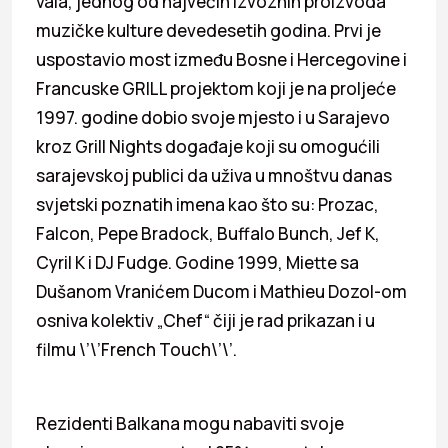
vala, jednog od najvećih izvoznih proizvoda
muzičke kulture devedesetih godina. Prvi je
uspostavio most između Bosne i Hercegovine i
Francuske GRILL projektom koji je na proljeće
1997. godine dobio svoje mjesto i u Sarajevo
kroz Grill Nights događaje koji su omogućili
sarajevskoj publici da uživa u mnoštvu danas
svjetski poznatih imena kao što su: Prozac,
Falcon, Pepe Bradock, Buffalo Bunch, Jef K,
Cyril K i DJ Fudge. Godine 1999, Miette sa
Dušanom Vranićem Ducom i Mathieu Dozol-om
osniva kolektiv „Chef“ čiji je rad prikazan i u
filmu \’\’French Touch\’\’.
Rezidenti Balkana mogu nabaviti svoje