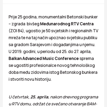
Prije 25 godina, monumentalni Betonski bunker
– zgrada bivšeg
Međunarodnog RTV Centra
(ZOI 84), ugostio je 50 svjetskih i regionalnih TV
mreža te na taj način upoznao svjetsku publiku
sa gradom Sarajevom i događanjima u njemu.
U 2019. godini, u periodu od 25. do 27. aprila,
Balkan Advanced Music Conference
sprema
se ugostiti profesionalce novog tehnološkog
doba među zidovima istog Betonskog bunkera
i stvoriti novu historiju.
U četvrtak,
25. aprila
, nakon dnevnog programa
u RTV domu, održat će svečano otvaranje BAM-