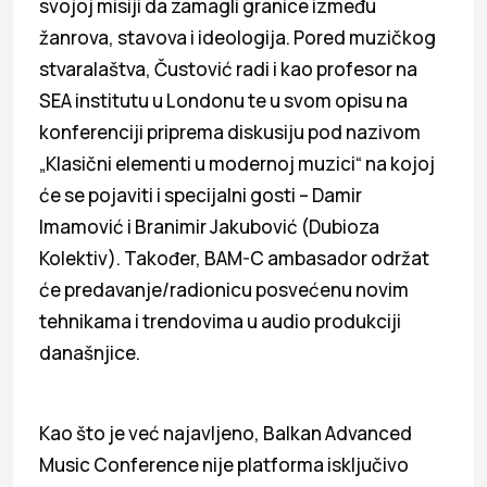
svojoj misiji da zamagli granice između
žanrova, stavova i ideologija. Pored muzičkog
stvaralaštva, Čustović radi i kao profesor na
SEA institutu u Londonu te u svom opisu na
konferenciji priprema diskusiju pod nazivom
„Klasični elementi u modernoj muzici“ na kojoj
će se pojaviti i specijalni gosti – Damir
Imamović i Branimir Jakubović (Dubioza
Kolektiv). Također, BAM-C ambasador održat
će predavanje/radionicu posvećenu novim
tehnikama i trendovima u audio produkciji
današnjice.
Kao što je već najavljeno, Balkan Advanced
Music Conference nije platforma isključivo