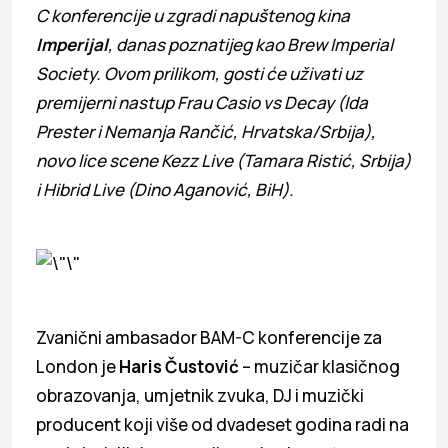
C konferencije u zgradi napuštenog kina
Imperijal
, danas poznatijeg kao Brew Imperial
Society. Ovom prilikom, gosti će uživati uz
premijerni nastup Frau Casio vs Decay (Ida
Prester i Nemanja Rančić, Hrvatska/Srbija),
novo lice scene Kezz Live (Tamara Ristić, Srbija)
i Hibrid Live (Dino Aganović, BiH).
Zvanični ambasador BAM-C konferencije za
London je
Haris
Čustović
– muzičar klasičnog
obrazovanja, umjetnik zvuka, DJ i muzički
producent koji više od dvadeset godina radi na