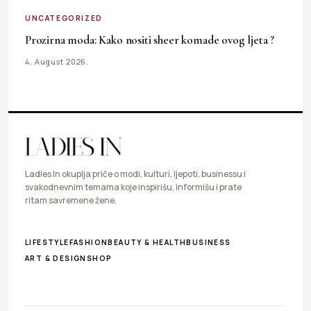
UNCATEGORIZED
Prozirna moda: Kako nositi sheer komade ovog ljeta ?
4. August 2026.
Ladies In okuplja priče o modi, kulturi, ljepoti, businessu i
svakodnevnim temama koje inspirišu, informišu i prate
ritam savremene žene.
LIFESTYLE
FASHION
BEAUTY & HEALTH
BUSINESS
ART & DESIGN
SHOP