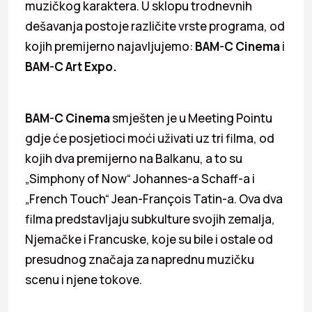
muzičkog karaktera. U sklopu trodnevnih
dešavanja postoje različite vrste programa, od
kojih premijerno najavljujemo:
BAM-C Cinema
i
BAM-C Art Expo.
BAM-C Cinema
smješten je u Meeting Pointu
gdje će posjetioci moći uživati uz tri filma, od
kojih dva premijerno na Balkanu, a to su
„Simphony of Now“ Johannes-a Schaff-a i
„French Touch“ Jean-François Tatin-a. Ova dva
filma predstavljaju subkulture svojih zemalja,
Njemačke i Francuske, koje su bile i ostale od
presudnog značaja za naprednu muzičku
scenu i njene tokove.