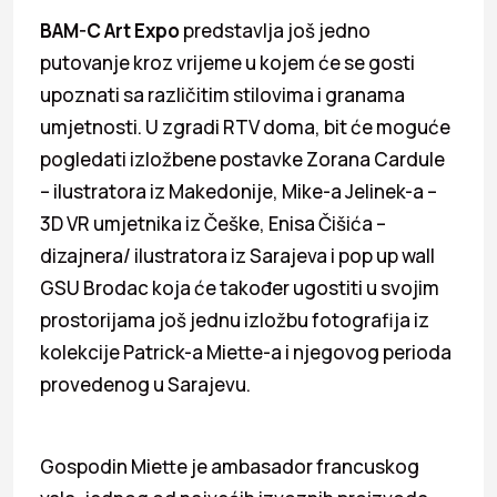
BAM-C Art Expo
predstavlja još jedno
putovanje kroz vrijeme u kojem će se gosti
upoznati sa različitim stilovima i granama
umjetnosti. U zgradi RTV doma, bit će moguće
pogledati izložbene postavke Zorana Cardule
– ilustratora iz Makedonije, Mike-a Jelinek-a –
3D VR umjetnika iz Češke, Enisa Čišića –
dizajnera/ ilustratora iz Sarajeva i pop up wall
GSU Brodac koja će također ugostiti u svojim
prostorijama još jednu izložbu fotografija iz
kolekcije Patrick-a Miette-a i njegovog perioda
provedenog u Sarajevu.
Gospodin Miette je ambasador francuskog